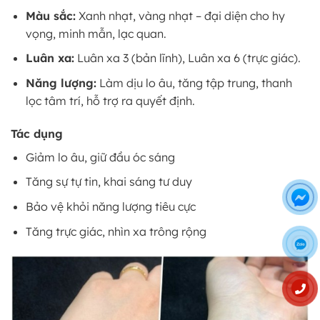
Màu sắc:
Xanh nhạt, vàng nhạt – đại diện cho hy
vọng, minh mẫn, lạc quan.
Luân xa:
Luân xa 3 (bản lĩnh), Luân xa 6 (trực giác).
Năng lượng:
Làm dịu lo âu, tăng tập trung, thanh
lọc tâm trí, hỗ trợ ra quyết định.
Tác dụng
Giảm lo âu, giữ đầu óc sáng
Tăng sự tự tin, khai sáng tư duy
Bảo vệ khỏi năng lượng tiêu cực
Tăng trực giác, nhìn xa trông rộng