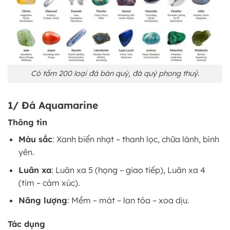
Có tầm 200 loại đá bán quý, đá quý phong thuỷ.
1/ Đá Aquamarine
Thông tin
Màu sắc
: Xanh biển nhạt – thanh lọc, chữa lành, bình
yên.
Luân xa
: Luân xa 5 (họng – giao tiếp), Luân xa 4
(tim – cảm xúc).
Năng lượng
: Mềm – mát – lan tỏa – xoa dịu.
Tác dụng