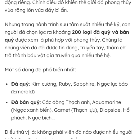
động riêng. Chính điều đó khiến thế giới đá phong thủy
vừa rộng lớn vừa đầy bí ẩn.
Nhưng trong hành trình sưu tầm suốt nhiều thế kỷ, con
người đã chọn lọc ra khoảng
200 loại đá quý và bán
quý
được xem là phù hợp với phong thủy. Chúng là
những viên đá đã được tin dùng, truyền tay, thậm chí
trở thành báu vật gia truyền qua nhiều thế hệ.
Một số dòng đá phổ biến nhất:
Đá quý
: Kim cương, Ruby, Sapphire, Ngọc lục bảo
(Emerald)
Đá bán quý
: Các dòng Thạch anh, Aquamarine
(Ngọc xanh biển), Garnet (Thạch lựu), Diopside, Hổ
phách, Ngọc bích…
Điều thú vị là: không phải viên đá nào được nhiều người