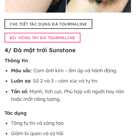
CHI TIẾT TÁC DỤNG ĐÁ TOURMALINE
83+ VÒNG TAY ĐÁ TOURMALINE
4/ Đá mặt trời Sunstone
Thông tin
Màu sắc
: Cam ánh kim – ấm áp và hành động.
Luân xa
: Số 2 và 3 – cảm xúc và tự tin.
Tần số
: Mạnh, tích cực. Phù hợp với người hay nản
hoặc mất năng lượng.
Tác dụng
Tăng tự tin và sáng tạo
Giảm bi quan và sợ hãi