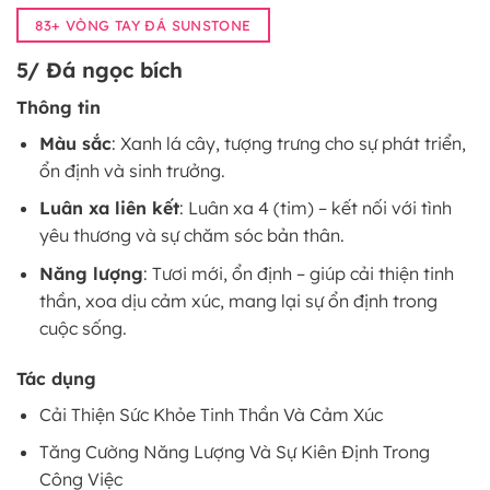
83+ VÒNG TAY ĐÁ SUNSTONE
5/ Đá ngọc bích
Thông tin
Màu sắc
: Xanh lá cây, tượng trưng cho sự phát triển,
ổn định và sinh trưởng.
Luân xa liên kết
: Luân xa 4 (tim) – kết nối với tình
yêu thương và sự chăm sóc bản thân.
Năng lượng
: Tươi mới, ổn định – giúp cải thiện tinh
thần, xoa dịu cảm xúc, mang lại sự ổn định trong
cuộc sống.
Tác dụng
Cải Thiện Sức Khỏe Tinh Thần Và Cảm Xúc
Tăng Cường Năng Lượng Và Sự Kiên Định Trong
Công Việc