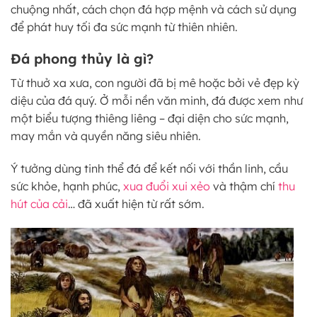
chuộng nhất, cách chọn đá hợp mệnh và cách sử dụng
để phát huy tối đa sức mạnh từ thiên nhiên.
Đá phong thủy là gì?
Từ thuở xa xưa, con người đã bị mê hoặc bởi vẻ đẹp kỳ
diệu của đá quý. Ở mỗi nền văn minh, đá được xem như
một biểu tượng thiêng liêng – đại diện cho sức mạnh,
may mắn và quyền năng siêu nhiên.
Ý tưởng dùng tinh thể đá để kết nối với thần linh, cầu
sức khỏe, hạnh phúc,
xua đuổi xui xẻo
và thậm chí
thu
hút của cải
… đã xuất hiện từ rất sớm.