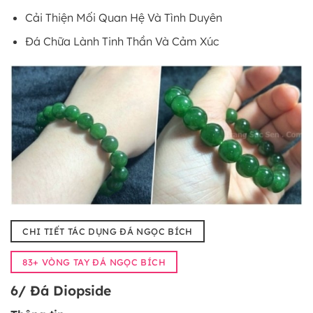
Cải Thiện Mối Quan Hệ Và Tình Duyên
Đá Chữa Lành Tinh Thần Và Cảm Xúc
CHI TIẾT TÁC DỤNG ĐÁ NGỌC BÍCH
83+ VÒNG TAY ĐÁ NGỌC BÍCH
6/ Đá Diopside