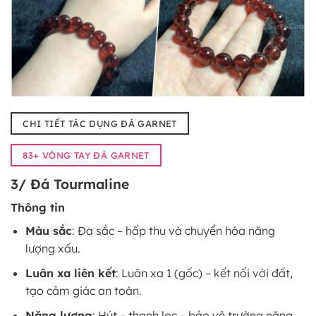
CHI TIẾT TÁC DỤNG ĐÁ GARNET
83+ VÒNG TAY ĐÁ GARNET
3/ Đá Tourmaline
Thông tin
Màu sắc
: Đa sắc – hấp thu và chuyển hóa năng
lượng xấu.
Luân xa liên kết
: Luân xa 1 (gốc) – kết nối với đất,
tạo cảm giác an toàn.
Năng lượng
: Hút – thanh lọc – bảo vệ trường năng