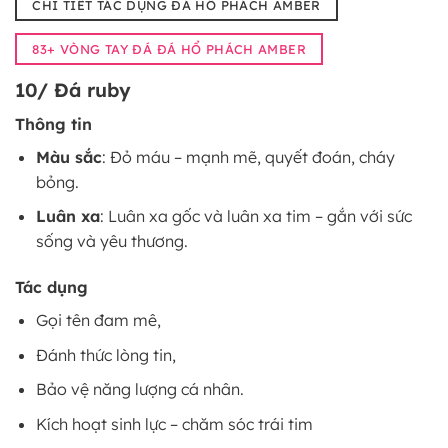
CHI TIẾT TÁC DỤNG ĐÁ HỔ PHÁCH AMBER
83+ VÒNG TAY ĐÁ ĐÁ HỔ PHÁCH AMBER
10/ Đá ruby
Thông tin
Màu sắc
: Đỏ máu – mạnh mẽ, quyết đoán, cháy
bỏng.
Luân xa
: Luân xa gốc và luân xa tim – gắn với sức
sống và yêu thương.
Tác dụng
Gọi tên đam mê,
Đánh thức lòng tin,
Bảo vệ năng lượng cá nhân.
Kích hoạt sinh lực – chăm sóc trái tim