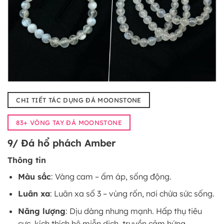
CHI TIẾT TÁC DỤNG ĐÁ MOONSTONE
83+ VÒNG TAY ĐÁ MOONSTONE
9/ Đá hổ phách Amber
Thông tin
Màu sắc
: Vàng cam – ấm áp, sống động.
Luân xa
: Luân xa số 3 – vùng rốn, nơi chứa sức sống.
Năng lượng
: Dịu dàng nhưng mạnh. Hấp thụ tiêu
cực, kích thích hệ miễn dịch, truyền cảm hứng.