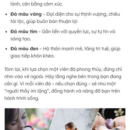
lành, cân bằng cảm xúc.
Đá màu vàng
– Đại diện cho sự thịnh vượng, chiêu
tài lộc, giúp buôn bán thuận lợi
Đá màu tím
– Gắn liền với quyền lực, sự tự tin và
sáng tạo.
Đá màu đen
– Hộ thân mạnh mẽ, tăng trí tuệ, giúp
giao tiếp khôn khéo.
Tóm lại, khi lựa chọn một viên đá phong thủy, đừng chỉ
nhìn vào vẻ ngoài. Hãy lắng nghe bên trong bạn đang
cần gì. Vì mỗi viên đá – nếu chọn đúng – sẽ như một
“người thầy im lặng”, đồng hành và nâng đỡ bạn trên
hành trình sống.