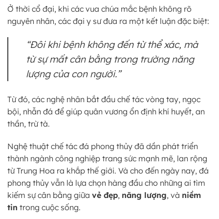
Ở thời cổ đại, khi các vua chúa mắc bệnh không rõ
nguyên nhân, các đại y sư đưa ra một kết luận đặc biệt:
“Đôi khi bệnh không đến từ thể xác, mà
từ sự mất cân bằng trong trường năng
lượng của con người.”
Từ đó, các nghệ nhân bắt đầu chế tác vòng tay, ngọc
bội, nhẫn đá để giúp quân vương ổn định khí huyết, an
thần, trừ tà.
Nghệ thuật chế tác đá phong thủy đã dần phát triển
thành ngành công nghiệp trang sức mạnh mẽ, lan rộng
từ Trung Hoa ra khắp thế giới. Và cho đến ngày nay, đá
phong thủy vẫn là lựa chọn hàng đầu cho những ai tìm
kiếm sự cân bằng giữa
vẻ đẹp
,
năng lượng
, và
niềm
tin
trong cuộc sống.