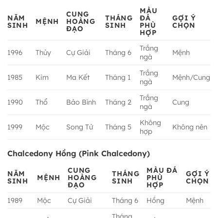
MÀU
CUNG
NĂM
THÁNG
ĐÁ
GỢI Ý
MỆNH
HOÀNG
SINH
SINH
PHÙ
CHỌN
ĐẠO
HỢP
Trắng
1996
Thủy
Cự Giải
Tháng 6
Mệnh
ngà
Trắng
1985
Kim
Ma Kết
Tháng 1
Mệnh/Cung
ngà
Trắng
1990
Thổ
Bảo Bình
Tháng 2
Cung
ngà
Không
1999
Mộc
Song Tử
Tháng 5
Không nên
hợp
Chalcedony Hồng (Pink Chalcedony)
CUNG
MÀU ĐÁ
NĂM
THÁNG
GỢI Ý
MỆNH
HOÀNG
PHÙ
SINH
SINH
CHỌN
ĐẠO
HỢP
1989
Mộc
Cự Giải
Tháng 6
Hồng
Mệnh
Tháng