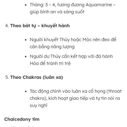
Tháng: 3 – 4, tương đương Aquamarine –
giúp bình an và sáng suốt
Theo bát tự – khuyết hành
Người khuyết Thủy hoặc Mộc nên đeo để
cân bằng năng lượng
Người dư Thủy cần kết hợp với đá hành
Hỏa để tránh trì trệ
Theo Chakras (luân xa)
Tác động chính vào luân xa cổ họng (throat
chakra), kích hoạt giao tiếp và tự tin nói ra
suy nghĩ
Chalcedony tím