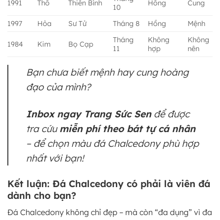
1991
Thổ
Thiên Bình
Hồng
Cung
10
1997
Hỏa
Sư Tử
Tháng 8
Hồng
Mệnh
Tháng
Không
Không
1984
Kim
Bọ Cạp
11
hợp
nên
Bạn chưa biết mệnh hay cung hoàng
đạo của mình?
Inbox ngay Trang Sức Sen
để được
tra cứu
miễn phí theo bát tự cá nhân
– để chọn màu đá Chalcedony phù hợp
nhất với bạn!
Kết luận: Đá Chalcedony có phải là viên đá
dành cho bạn?
Đá Chalcedony không chỉ đẹp – mà còn “đa dụng” vì đa