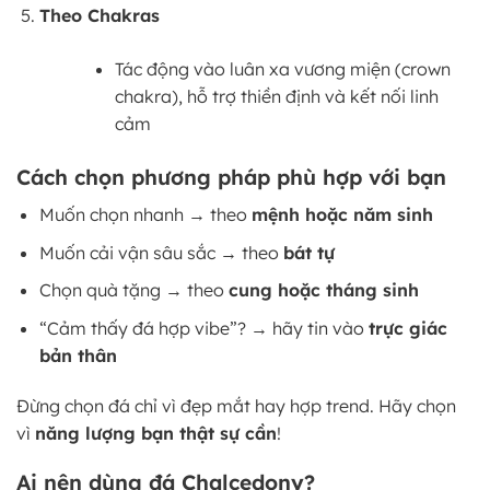
Theo Chakras
Tác động vào luân xa vương miện (crown
chakra), hỗ trợ thiền định và kết nối linh
cảm
Cách chọn phương pháp phù hợp với bạn
Muốn chọn nhanh → theo
mệnh hoặc năm sinh
Muốn cải vận sâu sắc → theo
bát tự
Chọn quà tặng → theo
cung hoặc tháng sinh
“Cảm thấy đá hợp vibe”? → hãy tin vào
trực giác
bản thân
Đừng chọn đá chỉ vì đẹp mắt hay hợp trend. Hãy chọn
vì
năng lượng bạn thật sự cần
!
Ai nên dùng đá Chalcedony?