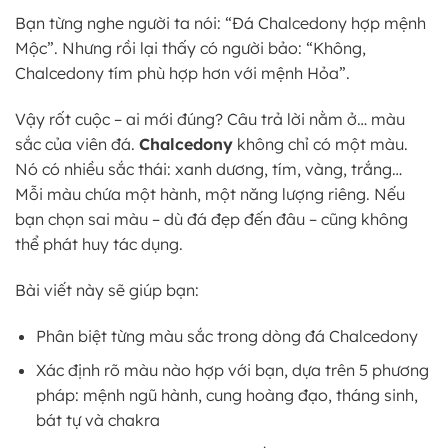
Bạn từng nghe người ta nói: “Đá Chalcedony hợp mệnh
Mộc”. Nhưng rồi lại thấy có người bảo: “Không,
Chalcedony tím phù hợp hơn với mệnh Hỏa”.
Vậy rốt cuộc – ai mới đúng? Câu trả lời nằm ở… màu
sắc của viên đá.
Chalcedony
không chỉ có một màu.
Nó có nhiều sắc thái: xanh dương, tím, vàng, trắng…
Mỗi màu chứa một hành, một năng lượng riêng. Nếu
bạn chọn sai màu – dù đá đẹp đến đâu – cũng không
thể phát huy tác dụng.
Bài viết này sẽ giúp bạn:
Phân biệt từng màu sắc trong dòng đá Chalcedony
Xác định rõ màu nào hợp với bạn, dựa trên 5 phương
pháp: mệnh ngũ hành, cung hoàng đạo, tháng sinh,
bát tự và chakra