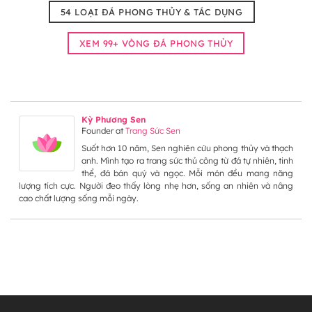
54 LOẠI ĐÁ PHONG THỦY & TÁC DỤNG
XEM 99+ VÒNG ĐÁ PHONG THỦY
Kỳ Phương Sen
Founder
at
Trang Sức Sen
Suốt hơn 10 năm, Sen nghiên cứu phong thủy và thạch
anh. Mình tạo ra trang sức thủ công từ đá tự nhiên, tinh
thể, đá bán quý và ngọc. Mỗi món đều mang năng
lượng tích cực. Người đeo thấy lòng nhẹ hơn, sống an nhiên và nâng
cao chất lượng sống mỗi ngày.