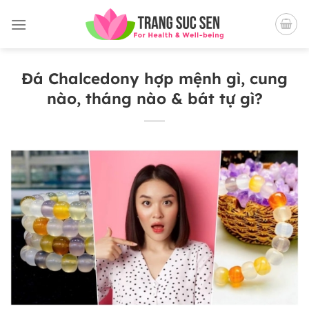
Bỏ
qua
nội
dung
Đá Chalcedony hợp mệnh gì, cung
nào, tháng nào & bát tự gì?