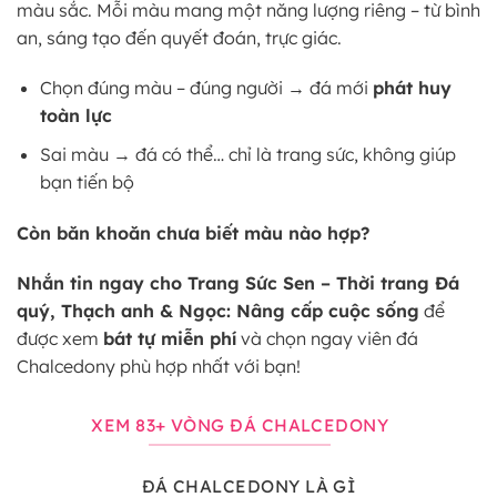
màu sắc. Mỗi màu mang một năng lượng riêng – từ bình
an, sáng tạo đến quyết đoán, trực giác.
Chọn đúng màu – đúng người → đá mới
phát huy
toàn lực
Sai màu → đá có thể… chỉ là trang sức, không giúp
bạn tiến bộ
Còn băn khoăn chưa biết màu nào hợp?
Nhắn tin ngay cho Trang Sức Sen – Thời trang Đá
quý, Thạch anh & Ngọc: Nâng cấp cuộc sống
để
được xem
bát tự miễn phí
và chọn ngay viên đá
Chalcedony phù hợp nhất với bạn!
XEM 83+ VÒNG ĐÁ CHALCEDONY
ĐÁ CHALCEDONY LÀ GÌ