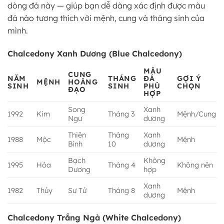
dòng đá này — giúp bạn dễ dàng xác định được màu
đá nào tương thích với mệnh, cung và tháng sinh của
mình.
Chalcedony Xanh Dương (Blue Chalcedony)
MÀU
CUNG
NĂM
THÁNG
ĐÁ
GỢI Ý
MỆNH
HOÀNG
SINH
SINH
PHÙ
CHỌN
ĐẠO
HỢP
Song
Xanh
1992
Kim
Tháng 3
Mệnh/Cung
Ngư
dương
Thiên
Tháng
Xanh
1988
Mộc
Mệnh
Bình
10
dương
Bạch
Không
1995
Hỏa
Tháng 4
Không nên
Dương
hợp
Xanh
1982
Thủy
Sư Tử
Tháng 8
Mệnh
dương
Chalcedony Trắng Ngà (White Chalcedony)