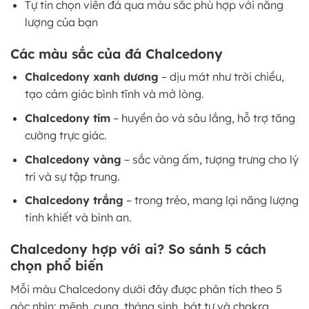
Tự tin chọn viên đá qua màu sắc phù hợp với năng
lượng của bạn
Các màu sắc của đá Chalcedony
Chalcedony xanh dương
– dịu mát như trời chiều,
tạo cảm giác bình tĩnh và mở lòng.
Chalcedony tím
– huyền ảo và sâu lắng, hỗ trợ tăng
cường trực giác.
Chalcedony vàng
– sắc vàng ấm, tượng trưng cho lý
trí và sự tập trung.
Chalcedony trắng
– trong trẻo, mang lại năng lượng
tinh khiết và bình an.
Chalcedony hợp với ai? So sánh 5 cách
chọn phổ biến
Mỗi màu Chalcedony dưới đây được phân tích theo 5
góc nhìn: mệnh, cung, tháng sinh, bát tự và chakra.