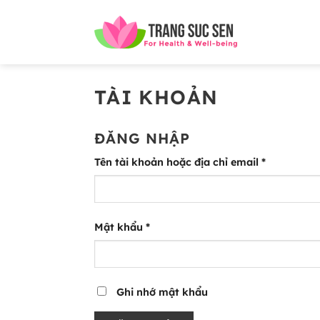
Bỏ
qua
nội
dung
TÀI KHOẢN
ĐĂNG NHẬP
Bắt
Tên tài khoản hoặc địa chỉ email
*
buộc
Bắt
Mật khẩu
*
buộc
Alternative:
Ghi nhớ mật khẩu