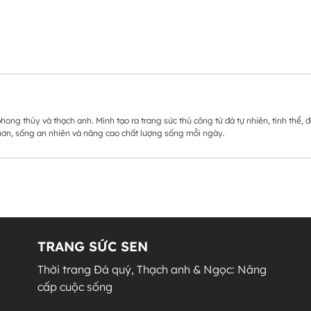
hong thủy và thạch anh. Mình tạo ra trang sức thủ công từ đá tự nhiên, tinh th
 hơn, sống an nhiên và nâng cao chất lượng sống mỗi ngày.
TRANG SỨC SEN
Thời trang Đá quý, Thạch anh & Ngọc: Nâng
cấp cuộc sống