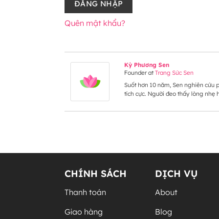
ĐĂNG NHẬP
Quên mật khẩu?
Kỳ Phương Sen
Founder
at
Trang Sức Sen
Suốt hơn 10 năm, Sen nghiên cứu p
tích cực. Người đeo thấy lòng nhẹ
CHÍNH SÁCH
DỊCH VỤ
Thanh toán
About
Giao hàng
Blog