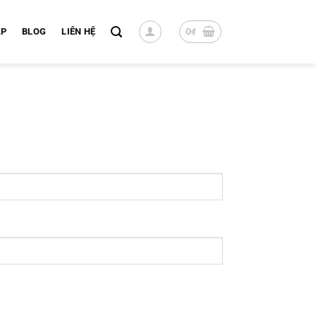
0
₫
ÁP
BLOG
LIÊN HỆ