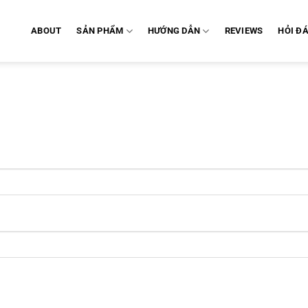
ABOUT
SẢN PHẨM
HƯỚNG DẪN
REVIEWS
HỎI Đ