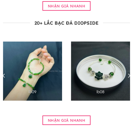
NHẬN GIÁ NHANH
20+ LẮC BẠC ĐÁ DIOPSIDE
lb09
lb08
NHẬN GIÁ NHANH