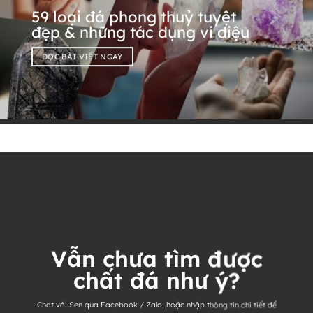
59 loại đá phong thuỷ tuyệt
đẹp & những tác dụng vi diệu
ĐỌC BÀI VIẾT NGAY
Vẫn chưa tìm được
chất đá như ý?
Chat với Sen qua Facebook / Zalo, hoặc nhập thông tin chi tiết để