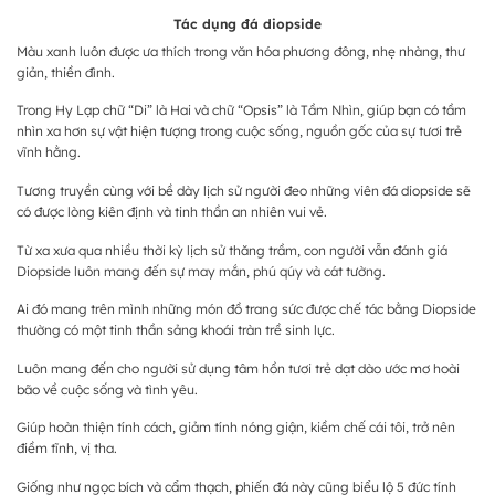
Tác dụng đá diopside
Màu xanh luôn được ưa thích trong văn hóa phương đông, nhẹ nhàng, thư
giản, thiền đình.
Trong Hy Lạp chữ “Di” là Hai và chữ “Opsis” là Tầm Nhìn, giúp bạn có tầm
nhìn xa hơn sự vật hiện tượng trong cuộc sống, nguồn gốc của sự tươi trẻ
vĩnh hằng.
Tương truyền cùng với bề dày lịch sử người đeo những viên đá diopside sẽ
có được lòng kiên định và tinh thần an nhiên vui vẻ.
Từ xa xưa qua nhiều thời kỳ lịch sử thăng trầm, con người vẫn đánh giá
Diopside luôn mang đến sự may mắn, phú qúy và cát tường.
Ai đó mang trên mình những món đồ trang sức được chế tác bằng Diopside
thường có một tinh thần sảng khoái tràn trề sinh lực.
Luôn mang đến cho người sử dụng tâm hồn tươi trẻ dạt dào ước mơ hoài
bão về cuộc sống và tình yêu.
Giúp hoàn thiện tính cách, giảm tính nóng giận, kiềm chế cái tôi, trở nên
điềm tĩnh, vị tha.
Giống như ngọc bích và cẩm thạch, phiến đá này cũng biểu lộ 5 đức tính