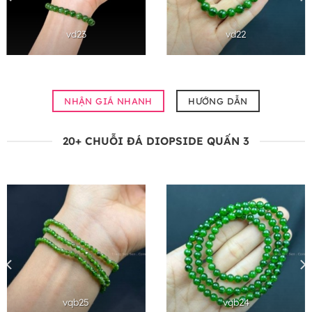
vd23
vd22
NHẬN GIÁ NHANH
HƯỚNG DẪN
20+ CHUỖI ĐÁ DIOPSIDE QUẤN 3
vqb25
vqb24