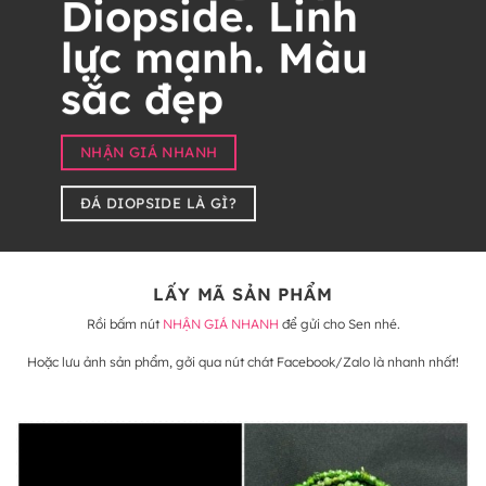
Diopside. Linh
lực mạnh. Màu
sắc đẹp
NHẬN GIÁ NHANH
ĐÁ DIOPSIDE LÀ GÌ?
LẤY MÃ SẢN PHẨM
Rồi bấm nút
NHẬN GIÁ NHANH
để gửi cho Sen nhé.
Hoặc lưu ảnh sản phẩm, gởi qua nút chát Facebook/Zalo là nhanh nhất!