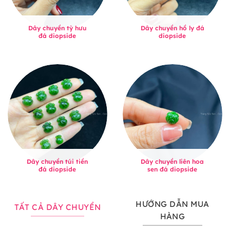
Dây chuyền tỳ hưu
Dây chuyền hồ ly đá
đá diopside
diopside
Dây chuyền túi tiền
Dây chuyền liên hoa
đá diopside
sen đá diopside
HƯỚNG DẪN MUA
TẤT CẢ DÂY CHUYỀN
HÀNG