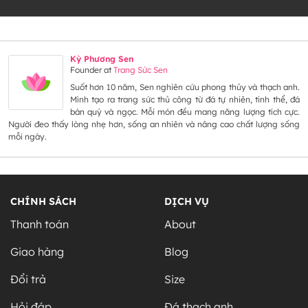
Kỳ Phương Sen
Founder
at
Trang Sức Sen
Suốt hơn 10 năm, Sen nghiên cứu phong thủy và thạch anh.
Mình tạo ra trang sức thủ công từ đá tự nhiên, tinh thể, đá
bán quý và ngọc. Mỗi món đều mang năng lượng tích cực.
Người đeo thấy lòng nhẹ hơn, sống an nhiên và nâng cao chất lượng sống
mỗi ngày.
CHÍNH SÁCH
DỊCH VỤ
Thanh toán
About
Giao hàng
Blog
Đổi trả
Size
Hỏi đáp
Đá thạch anh