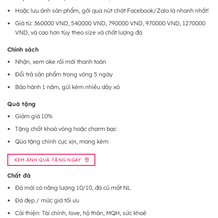
Hoặc lưu ảnh sản phẩm, gởi qua nút chát Facebook/Zalo là nhanh nhất!
Giá từ: 360000 VND, 540000 VND, 790000 VND, 970000 VND, 1270000
VND, và cao hơn tùy theo size và chất lượng đá
Chính sách
Nhận, xem oke rồi mới thanh toán
Đổi trả sản phẩm trong vòng 5 ngày
Bảo hành 1 năm, gửi kèm nhiều dây xỏ
Quà tặng
Giảm giá 10%
Tặng chốt khoá vòng hoặc charm bạc
Qùa tặng chính cực xịn, mang kèm
XEM ẢNH QUÀ TẶNG NGAY
Chất đá
Đá mới có năng lượng 10/10, đá cũ mất NL
Đá đẹp / mức giá tối ưu
Cải thiện: Tài chính, love, hộ thân, MQH, sức khoẻ