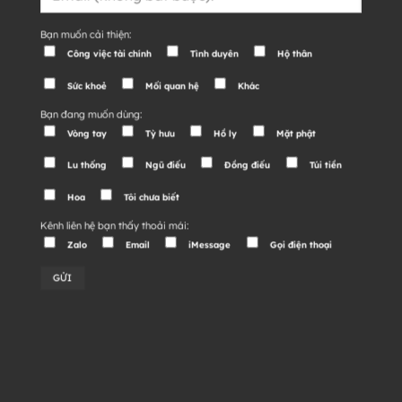
Bạn muốn cải thiện:
Công việc tài chính
Tình duyên
Hộ thân
Sức khoẻ
Mối quan hệ
Khác
Bạn đang muốn dùng:
Vòng tay
Tỳ hưu
Hồ ly
Mặt phật
Lu thống
Ngũ điếu
Đồng điếu
Túi tiền
Hoa
Tôi chưa biết
Kênh liên hệ bạn thấy thoải mái:
Zalo
Email
iMessage
Gọi điện thoại
Alternative: