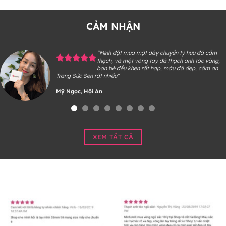
CẢM NHẬN
“Mình đặt mua một dây chuyền tỳ hưu đá cẩm
thạch, và một vòng tay đá thạch anh tóc vàng,
bạn bè đều khen rất hợp, màu đá đẹp, cám ơn
Trang Sức Sen rất nhiều“
Mỹ Ngọc, Hội An
XEM TẤT CẢ