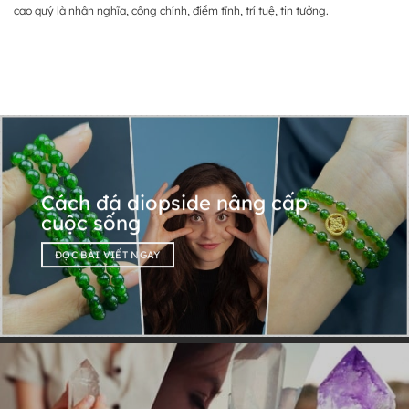
cao quý là nhân nghĩa, công chính, điềm tĩnh, trí tuệ, tin tưởng.
Cách đá diopside nâng cấp
cuộc sống
ĐỌC BÀI VIẾT NGAY