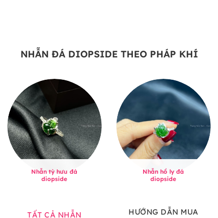
NHẪN ĐÁ DIOPSIDE THEO PHÁP KHÍ
Nhẫn tỳ hưu đá
Nhẫn hồ ly đá
diopside
diopside
HƯỚNG DẪN MUA
TẤT CẢ NHẪN