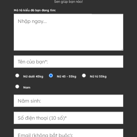
Sen giúp bạn nào!
Mô tả kiểu đá bạn đang tìm:
Nữ dưới 45kg
Nữ 45 - 55kg
Nữ từ 55kg
Nam