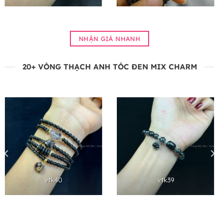
NHẬN GIÁ NHANH
20+ VÒNG THẠCH ANH TÓC ĐEN MIX CHARM
vtk40
vtk39