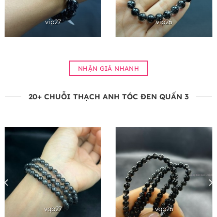
vip27
vip26
NHẬN GIÁ NHANH
20+ CHUỖI THẠCH ANH TÓC ĐEN QUẤN 3
vqb27
vqb26