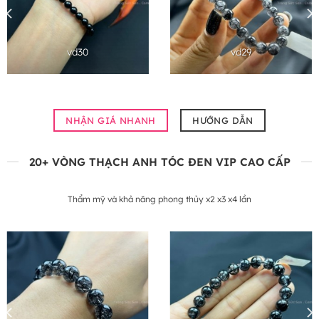
vd30
vd29
NHẬN GIÁ NHANH
HƯỚNG DẪN
20+ VÒNG THẠCH ANH TÓC ĐEN VIP CAO CẤP
Thẩm mỹ và khả năng phong thủy x2 x3 x4 lần