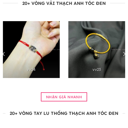
20+ VÒNG VẢI THẠCH ANH TÓC ĐEN
vv24
vv23
NHẬN GIÁ NHANH
20+ VÒNG TAY LU THỐNG THẠCH ANH TÓC ĐEN