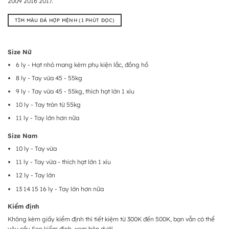
2009 2016 2017.
TÌM MÀU ĐÁ HỢP MỆNH (1 PHÚT ĐỌC)
Size Nữ
6 ly - Hạt nhỏ mang kèm phụ kiện lắc, đồng hồ
8 ly - Tay vừa 45 - 55kg
9 ly - Tay vừa 45 - 55kg, thích hạt lớn 1 xíu
10 ly - Tay tròn từ 55kg
11 ly - Tay lớn hơn nữa
Size Nam
10 ly - Tay vừa
11 ly - Tay vừa - thích hạt lớn 1 xíu
12 ly - Tay lớn
13 14 15 16 ly - Tay lớn hơn nữa
Kiểm định
Không kèm giấy kiểm định thì tiết kiệm từ 300K đến 500K, bạn vẫn có thể
yêu cầu Sen kiểm định, xem bên dưới.