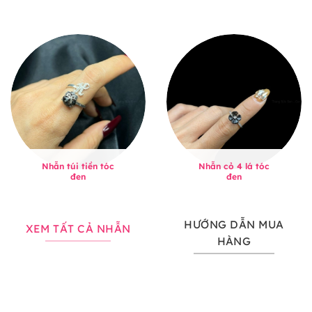
Nhẫn túi tiền tóc
Nhẫn cỏ 4 lá tóc
đen
đen
HƯỚNG DẪN MUA
XEM TẤT CẢ NHẪN
HÀNG