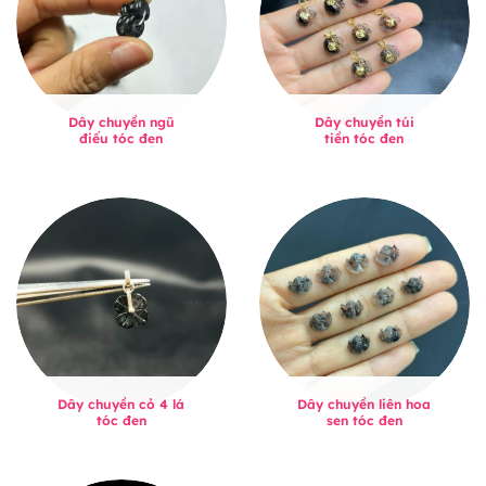
Dây chuyền ngũ
Dây chuyền túi
điếu tóc đen
tiền tóc đen
Dây chuyền cỏ 4 lá
Dây chuyền liên hoa
tóc đen
sen tóc đen