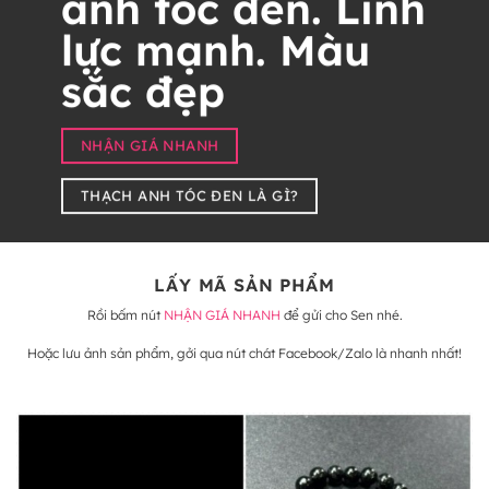
anh tóc đen. Linh
lực mạnh. Màu
sắc đẹp
NHẬN GIÁ NHANH
THẠCH ANH TÓC ĐEN LÀ GÌ?
LẤY MÃ SẢN PHẨM
Rồi bấm nút
NHẬN GIÁ NHANH
để gửi cho Sen nhé.
Hoặc lưu ảnh sản phẩm, gởi qua nút chát Facebook/Zalo là nhanh nhất!