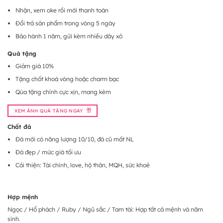
Nhận, xem oke rồi mới thanh toán
Đổi trả sản phẩm trong vòng 5 ngày
Bảo hành 1 năm, gửi kèm nhiều dây xỏ
Quà tặng
Giảm giá 10%
Tặng chốt khoá vòng hoặc charm bạc
Qùa tặng chính cực xịn, mang kèm
XEM ẢNH QUÀ TẶNG NGAY
Chất đá
Đá mới có năng lượng 10/10, đá cũ mất NL
Đá đẹp / mức giá tối ưu
Cải thiện: Tài chính, love, hộ thân, MQH, sức khoẻ
Hợp mệnh
Ngọc / Hổ phách / Ruby / Ngũ sắc / Tam tài: Hợp tất cả mệnh và năm
sinh.