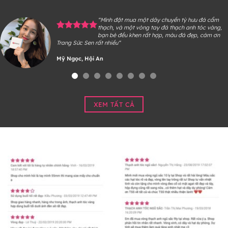
“Mình đặt mua một dây chuyền tỳ hưu đá cẩm
thạch, và một vòng tay đá thạch anh tóc vàng,
bạn bè đều khen rất hợp, màu đá đẹp, cám ơn
Trang Sức Sen rất nhiều“
Mỹ Ngọc, Hội An
XEM TẤT CẢ