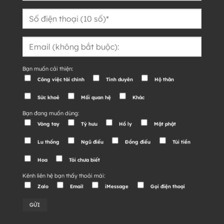
Bạn muốn cải thiện:
Công việc tài chính
Tình duyên
Hộ thân
Sức khoẻ
Mối quan hệ
Khác
Bạn đang muốn dùng:
Vòng tay
Tỳ hưu
Hồ ly
Mặt phật
Lu thống
Ngũ điếu
Đồng điếu
Túi tiền
Hoa
Tôi chưa biết
Kênh liên hệ bạn thấy thoải mái:
Zalo
Email
iMessage
Gọi điện thoại
Alternative: