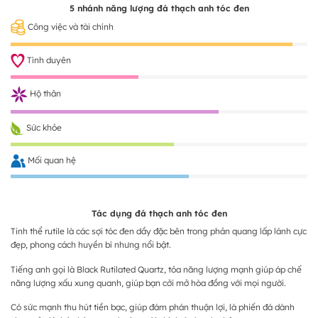
5 nhánh năng lượng đá thạch anh tóc đen
Công việc và tài chính
Tình duyên
Hộ thân
Sức khỏe
Mối quan hệ
Tác dụng đá thạch anh tóc đen
Tinh thể rutile là các sợi tóc đen dầy đặc bên trong phản quang lấp lánh cực
đẹp, phong cách huyền bí nhưng nổi bật.
Tiếng anh gọi là Black Rutilated Quartz, tỏa năng lượng mạnh giúp áp chế
năng lượng xấu xung quanh, giúp bạn cởi mở hòa đồng với mọi người.
Có sức mạnh thu hút tiền bạc, giúp đám phán thuận lợi, là phiến đá dành