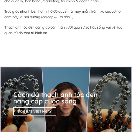
cho quản lý, bán hàng, marketing, tài chính & doanh nhân…
Trực giác nhạnh bén hơn, nhờ đó quyến rũ may mắn, tránh xa các cơ hội
cạm bẫy, đi sai đường (đa cấp & lừa đảo…).
Thạch anh tóc đen còn giúp bản thân vượt qua sự sợ hãi, sống vui vẻ, lạc
quan, từ đó tâm trí bình an.
Cách đá thạch anh tóc đen
nâng cấp cuộc sống
ĐỌC BÀI VIẾT NGAY