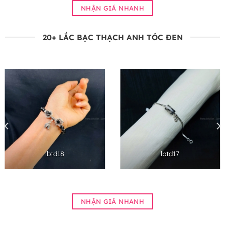
NHẬN GIÁ NHANH
20+ LẮC BẠC THẠCH ANH TÓC ĐEN
lbtd18
lbtd17
NHẬN GIÁ NHANH