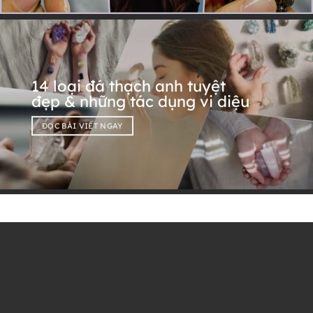
14 loại đá thạch anh tuyệt
đẹp & những tác dụng vi diệu
ĐỌC BÀI VIẾT NGAY