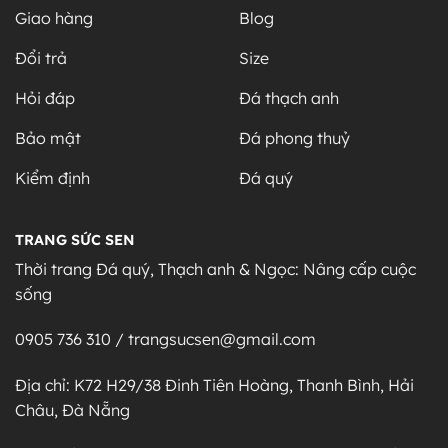
Giao hàng
Blog
Đổi trả
Size
Hỏi đáp
Đá thạch anh
Bảo mật
Đá phong thuỷ
Kiểm định
Đá quý
TRANG SỨC SEN
Thời trang Đá quý, Thạch anh & Ngọc: Nâng cấp cuộc
sống
0905 736 310 / trangsucsen@gmail.com
Địa chỉ: K72 H29/38 Đinh Tiên Hoàng, Thanh Bình, Hải
Châu, Đà Nẵng