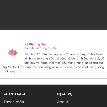
Kỳ Phương Sen
Founder
at
Trang Sức Sen
Suốt hơn 10 năm, Sen nghiên cứu phong thủy và thạch anh.
Mình tạo ra trang sức thủ công từ đá tự nhiên, tinh thể, đá
bán quý và ngọc. Mỗi món đều mang năng lượng tích cực.
Người đeo thấy lòng nhẹ hơn, sống an nhiên và nâng cao chất lượng sống
mỗi ngày.
CHÍNH SÁCH
DỊCH VỤ
Thanh toán
About