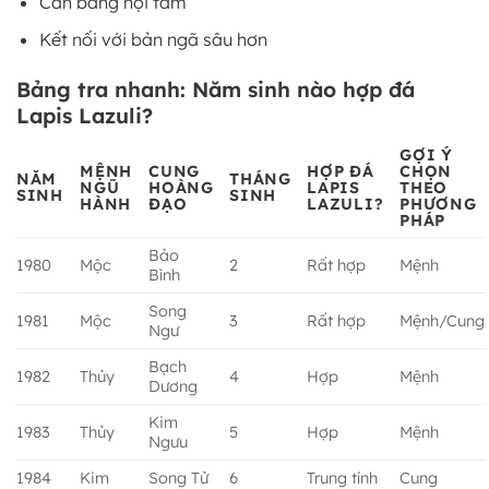
Cân bằng nội tâm
Kết nối với bản ngã sâu hơn
Bảng tra nhanh: Năm sinh nào hợp đá
Lapis Lazuli?
GỢI Ý
MỆNH
CUNG
HỢP ĐÁ
CHỌN
NĂM
THÁNG
NGŨ
HOÀNG
LAPIS
THEO
SINH
SINH
HÀNH
ĐẠO
LAZULI?
PHƯƠNG
PHÁP
Bảo
1980
Mộc
2
Rất hợp
Mệnh
Bình
Song
1981
Mộc
3
Rất hợp
Mệnh/Cung
Ngư
Bạch
1982
Thủy
4
Hợp
Mệnh
Dương
Kim
1983
Thủy
5
Hợp
Mệnh
Ngưu
1984
Kim
Song Tử
6
Trung tính
Cung