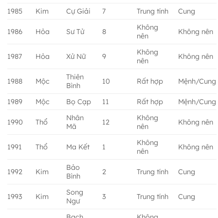
1985
Kim
Cự Giải
7
Trung tính
Cung
Không
1986
Hỏa
Sư Tử
8
Không nên
nên
Không
1987
Hỏa
Xử Nữ
9
Không nên
nên
Thiên
1988
Mộc
10
Rất hợp
Mệnh/Cung
Bình
1989
Mộc
Bọ Cạp
11
Rất hợp
Mệnh/Cung
Nhân
Không
1990
Thổ
12
Không nên
Mã
nên
Không
1991
Thổ
Ma Kết
1
Không nên
nên
Bảo
1992
Kim
2
Trung tính
Cung
Bình
Song
1993
Kim
3
Trung tính
Cung
Ngư
Bạch
Không