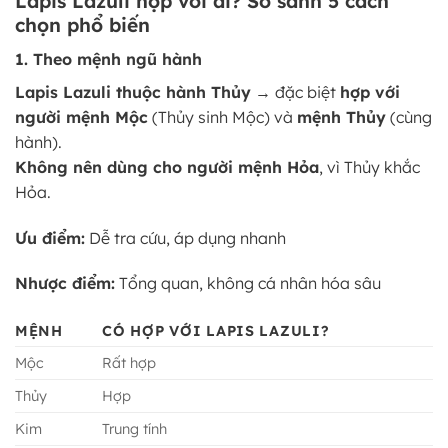
Lapis Lazuli hợp với ai? So sánh 5 cách
chọn phổ biến
1. Theo mệnh ngũ hành
Lapis Lazuli thuộc hành Thủy
→ đặc biệt
hợp với
người mệnh Mộc
(Thủy sinh Mộc) và
mệnh Thủy
(cùng
hành).
Không nên dùng cho người mệnh Hỏa
, vì Thủy khắc
Hỏa.
Ưu điểm:
Dễ tra cứu, áp dụng nhanh
Nhược điểm:
Tổng quan, không cá nhân hóa sâu
MỆNH
CÓ HỢP VỚI LAPIS LAZULI?
Mộc
Rất hợp
Thủy
Hợp
Kim
Trung tính