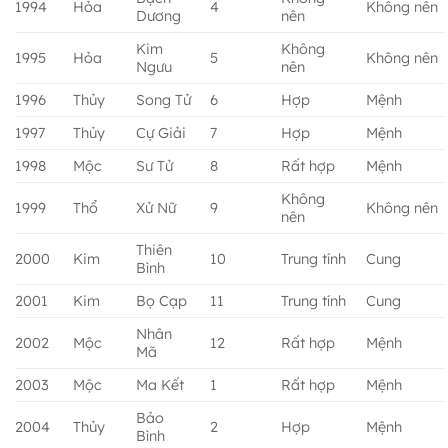
1994
Hỏa
4
Không nên
Dương
nên
Kim
Không
1995
Hỏa
5
Không nên
Ngưu
nên
1996
Thủy
Song Tử
6
Hợp
Mệnh
1997
Thủy
Cự Giải
7
Hợp
Mệnh
1998
Mộc
Sư Tử
8
Rất hợp
Mệnh
Không
1999
Thổ
Xử Nữ
9
Không nên
nên
Thiên
2000
Kim
10
Trung tính
Cung
Bình
2001
Kim
Bọ Cạp
11
Trung tính
Cung
Nhân
2002
Mộc
12
Rất hợp
Mệnh
Mã
2003
Mộc
Ma Kết
1
Rất hợp
Mệnh
Bảo
2004
Thủy
2
Hợp
Mệnh
Bình