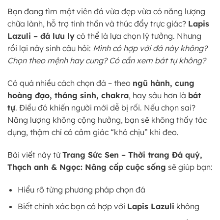
Bạn đang tìm một viên đá vừa đẹp vừa có năng lượng
chữa lành, hỗ trợ tinh thần và thúc đẩy trực giác?
Lapis
Lazuli – đá lưu ly
có thể là lựa chọn lý tưởng. Nhưng
rồi lại nảy sinh câu hỏi:
Mình có hợp với đá này không?
Chọn theo mệnh hay cung? Có cần xem bát tự không?
Có quá nhiều cách chọn đá – theo
ngũ hành, cung
hoàng đạo, tháng sinh, chakra
, hay sâu hơn là
bát
tự
. Điều đó khiến người mới dễ bị rối. Nếu chọn sai?
Năng lượng không cộng hưởng, bạn sẽ không thấy tác
dụng, thậm chí có cảm giác “khó chịu” khi đeo.
Bài viết này từ
Trang Sức Sen – Thời trang Đá quý,
Thạch anh & Ngọc: Nâng cấp cuộc sống
sẽ giúp bạn:
Hiểu rõ từng phương pháp chọn đá
Biết chính xác bạn có hợp với
Lapis Lazuli
không