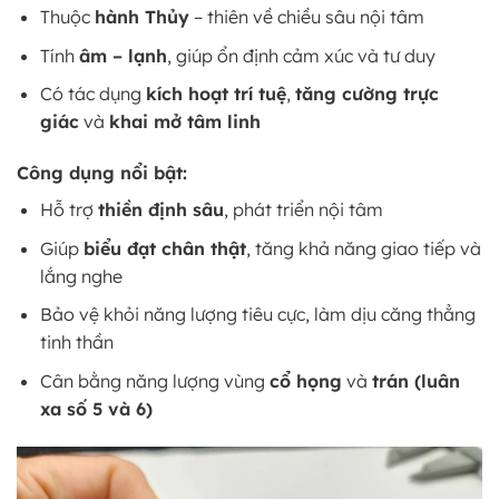
Thuộc
hành Thủy
– thiên về chiều sâu nội tâm
Tính
âm – lạnh
, giúp ổn định cảm xúc và tư duy
Có tác dụng
kích hoạt trí tuệ
,
tăng cường trực
giác
và
khai mở tâm linh
Công dụng nổi bật:
Hỗ trợ
thiền định sâu
, phát triển nội tâm
Giúp
biểu đạt chân thật
, tăng khả năng giao tiếp và
lắng nghe
Bảo vệ khỏi năng lượng tiêu cực, làm dịu căng thẳng
tinh thần
Cân bằng năng lượng vùng
cổ họng
và
trán (luân
xa số 5 và 6)