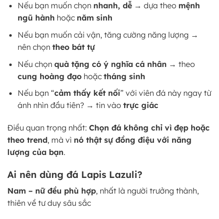
Nếu bạn muốn chọn
nhanh, dễ
→ dựa theo
mệnh
ngũ hành
hoặc
năm sinh
Nếu bạn muốn cải vận, tăng cường năng lượng →
nên chọn
theo bát tự
Nếu chọn
quà tặng có ý nghĩa cá nhân
→ theo
cung hoàng đạo
hoặc
tháng sinh
Nếu bạn “
cảm thấy kết nối
” với viên đá này ngay từ
ánh nhìn đầu tiên? → tin vào
trực giác
Điều quan trọng nhất:
Chọn đá không chỉ vì đẹp hoặc
theo trend
, mà vì
nó thật sự đồng điệu với năng
lượng của bạn
.
Ai nên dùng đá Lapis Lazuli?
Nam – nữ đều phù hợp
, nhất là người trưởng thành,
thiên về tư duy sâu sắc