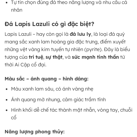
Tự tin chọn đúng đá theo năng lượng và nhu cầu cá
nhân
Đá Lapis Lazuli có gì đặc biệt?
Lapis Lazuli – hay còn gọi là
đá lưu ly
, là loại đá quý
mang sắc xanh lam hoàng gia đặc trưng, điểm xuyết
những vệt vàng kim tuyến tự nhiên (pyrite). Đây là biểu
tượng của
trí tuệ
,
sự thật
, và
sức mạnh tinh thần
từ
thời Ai Cập cổ đại.
Màu sắc – ánh quang – hình dáng:
Màu xanh lam sâu, có ánh vàng nhẹ
Ánh quang mờ nhung, cảm giác trầm tĩnh
Hình khối dễ chế tác thành mặt nhẫn, vòng tay, chuỗi
cổ
Năng lượng phong thủy: