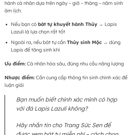
hành cá nhân dựa trên ngày – giờ – tháng – năm sinh
âm lịch.
Nếu bạn có
bát tự khuyết hành Thủy
→ Lapis
Lazuli là lựa chọn rất tốt
Ngoài ra, nếu bát tự cần
Thủy sinh Mộc
→ dùng
Lapis để tăng sinh khí
Ưu điểm:
Cá nhân hóa sâu, đúng nhu cầu năng lượng
Nhược điểm:
Cần cung cấp thông tin sinh chính xác để
luận giải
Bạn muốn biết chính xác mình có hợp
với đá Lapis Lazuli không?
Hãy nhắn tin cho Trang Sức Sen để
được xem bát tự miễn phí – cách chọn