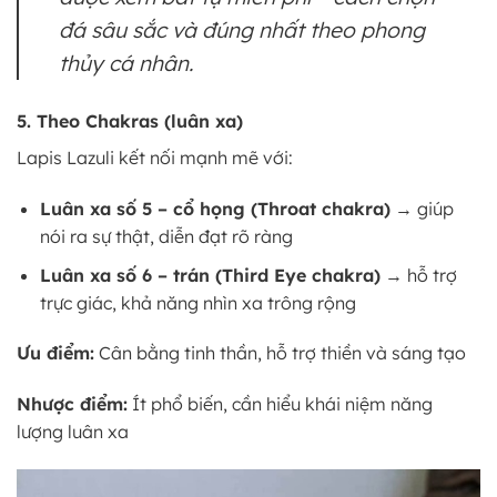
đá sâu sắc và đúng nhất theo phong
thủy cá nhân.
5. Theo Chakras (luân xa)
Lapis Lazuli kết nối mạnh mẽ với:
Luân xa số 5 – cổ họng (Throat chakra)
→ giúp
nói ra sự thật, diễn đạt rõ ràng
Luân xa số 6 – trán (Third Eye chakra)
→ hỗ trợ
trực giác, khả năng nhìn xa trông rộng
Ưu điểm:
Cân bằng tinh thần, hỗ trợ thiền và sáng tạo
Nhược điểm:
Ít phổ biến, cần hiểu khái niệm năng
lượng luân xa