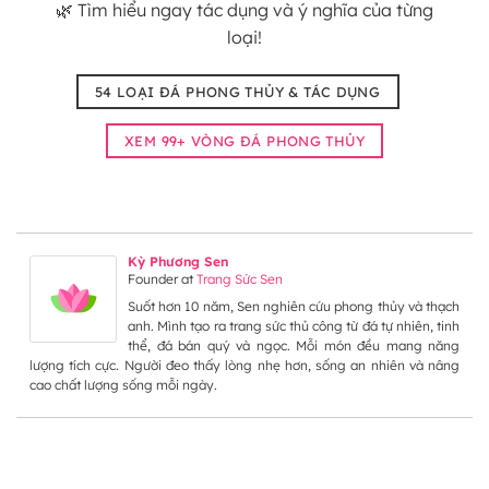
🌿 Tìm hiểu ngay tác dụng và ý nghĩa của từng
loại!
54 LOẠI ĐÁ PHONG THỦY & TÁC DỤNG
XEM 99+ VÒNG ĐÁ PHONG THỦY
Kỳ Phương Sen
Founder
at
Trang Sức Sen
Suốt hơn 10 năm, Sen nghiên cứu phong thủy và thạch
anh. Mình tạo ra trang sức thủ công từ đá tự nhiên, tinh
thể, đá bán quý và ngọc. Mỗi món đều mang năng
lượng tích cực. Người đeo thấy lòng nhẹ hơn, sống an nhiên và nâng
cao chất lượng sống mỗi ngày.