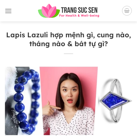
Bỏ
qua
nội
dung
Lapis Lazuli hợp mệnh gì, cung nào,
tháng nào & bát tự gì?