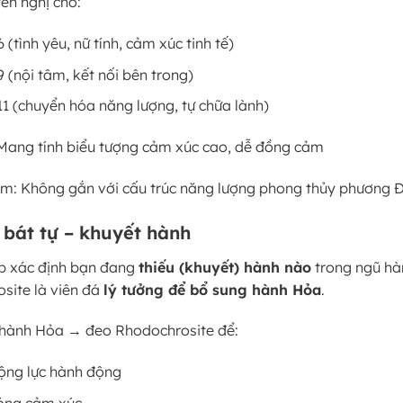
ến nghị cho:
 (tình yêu, nữ tính, cảm xúc tinh tế)
 (nội tâm, kết nối bên trong)
1 (chuyển hóa năng lượng, tự chữa lành)
Mang tính biểu tượng cảm xúc cao, dễ đồng cảm
m: Không gắn với cấu trúc năng lượng phong thủy phương 
 bát tự – khuyết hành
úp xác định bạn đang
thiếu (khuyết) hành nào
trong ngũ hà
site là viên đá
lý tưởng để bổ sung hành Hỏa
.
 hành Hỏa → đeo Rhodochrosite để:
ộng lực hành động
ng cảm xúc