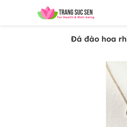
Bỏ
qua
nội
dung
Đá đào hoa rh