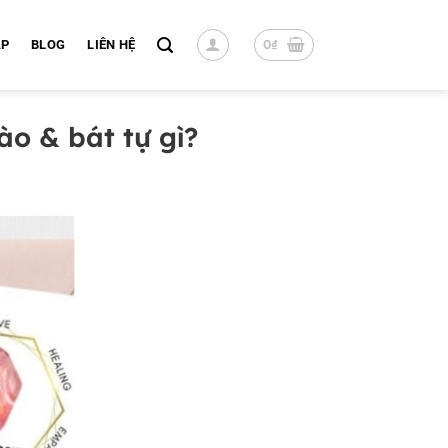
0
₫
ÁP
BLOG
LIÊN HỆ
o & bát tự gì?