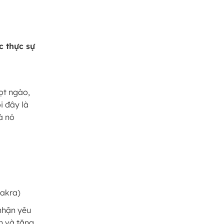
c thực sự
ọt ngào,
i đây là
à nó
hakra)
nhận yêu
h và tăng