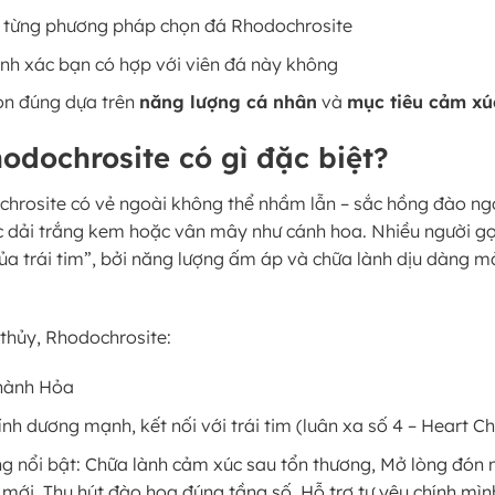
õ từng phương pháp chọn đá Rhodochrosite
ính xác bạn có hợp với viên đá này không
ọn đúng dựa trên
năng lượng cá nhân
và
mục tiêu cảm xú
odochrosite có gì đặc biệt?
hrosite có vẻ ngoài không thể nhầm lẫn – sắc hồng đào ng
c dải trắng kem hoặc vân mây như cánh hoa. Nhiều người gọ
của trái tim”, bởi năng lượng ấm áp và chữa lành dịu dàng m
thủy, Rhodochrosite:
hành Hỏa
nh dương mạnh, kết nối với trái tim (luân xa số 4 – Heart C
g nổi bật:
Chữa lành cảm xúc sau tổn thương,
Mở lòng đón 
 mới,
Thu hút đào hoa đúng tầng số,
Hỗ trợ tự yêu chính mìn