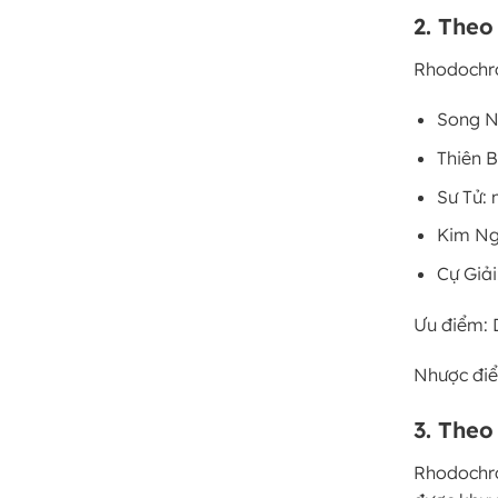
2. The
Rhodochros
Song N
Thiên B
Sư Tử:
Kim Ng
Cự Giải
Ưu điểm: D
Nhược điể
3. Theo
Rhodochro