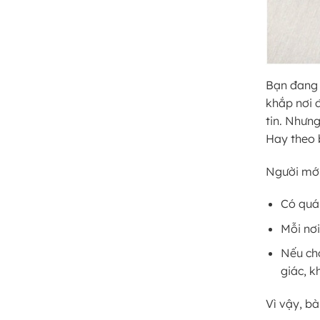
Bạn đang 
khắp nơi đ
tin. Nhưn
Hay theo 
Người mới 
Có quá 
Mỗi nơi
Nếu chọ
giác, k
Vì vậy, bà