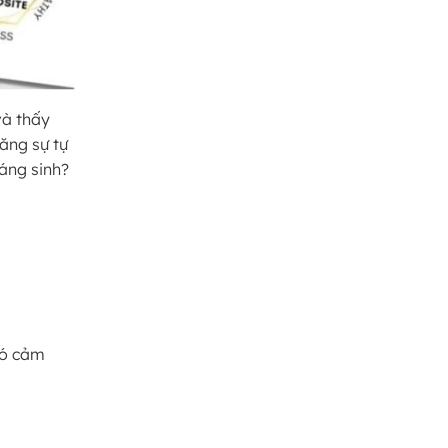
và thấy
tăng sự tự
áng sinh?
có cảm