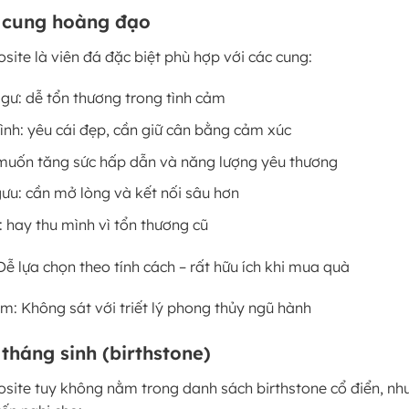
o cung hoàng đạo
ite là viên đá đặc biệt phù hợp với các cung:
gư: dễ tổn thương trong tình cảm
ình: yêu cái đẹp, cần giữ cân bằng cảm xúc
 muốn tăng sức hấp dẫn và năng lượng yêu thương
ưu: cần mở lòng và kết nối sâu hơn
: hay thu mình vì tổn thương cũ
ễ lựa chọn theo tính cách – rất hữu ích khi mua quà
m: Không sát với triết lý phong thủy ngũ hành
 tháng sinh (birthstone)
site tuy không nằm trong danh sách birthstone cổ điển, nh