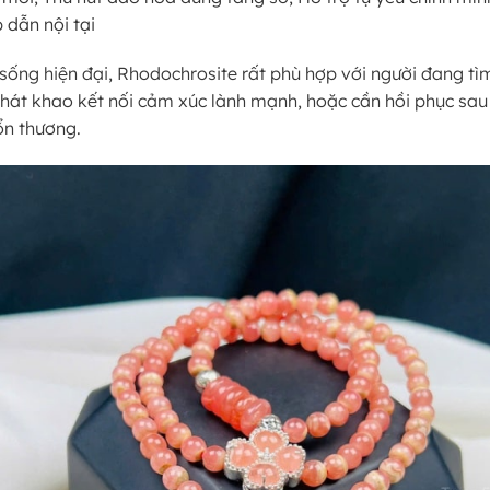
 dẫn nội tại
 sống hiện đại, Rhodochrosite rất phù hợp với người đang tì
 khát khao kết nối cảm xúc lành mạnh, hoặc cần hồi phục sau
ổn thương.