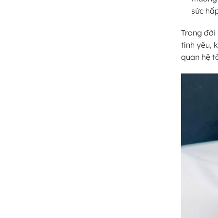
sức hấp
Trong đời
tình yêu,
quan hệ t