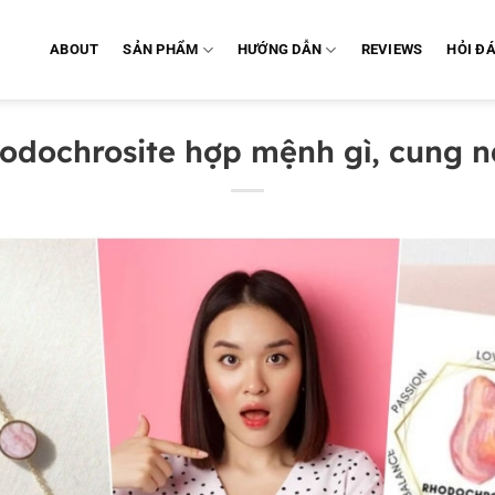
ABOUT
SẢN PHẨM
HƯỚNG DẪN
REVIEWS
HỎI Đ
odochrosite hợp mệnh gì, cung nà