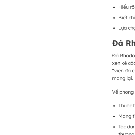
Hiểu r
Biết ch
Lựa ch
Đá Rh
Đá Rhodoc
xen kẽ cá
“viên đá 
mang lại.
Về phong 
Thuộc 
Mang tí
Tác dụn
thương