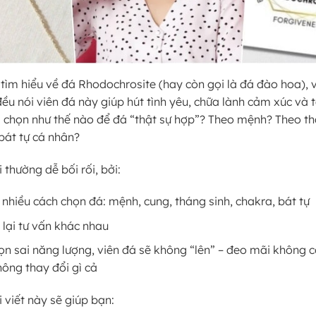
tìm hiểu về đá Rhodochrosite (hay còn gọi là đá đào hoa), 
ều nói viên đá này giúp hút tình yêu, chữa lành cảm xúc và 
g chọn như thế nào để đá “thật sự hợp”? Theo mệnh? Theo th
bát tự cá nhân?
thường dễ bối rối, bởi:
nhiều cách chọn đá: mệnh, cung, tháng sinh, chakra, bát tự
 lại tư vấn khác nhau
n sai năng lượng, viên đá sẽ không “lên” – đeo mãi không 
hông thay đổi gì cả
i viết này sẽ giúp bạn: