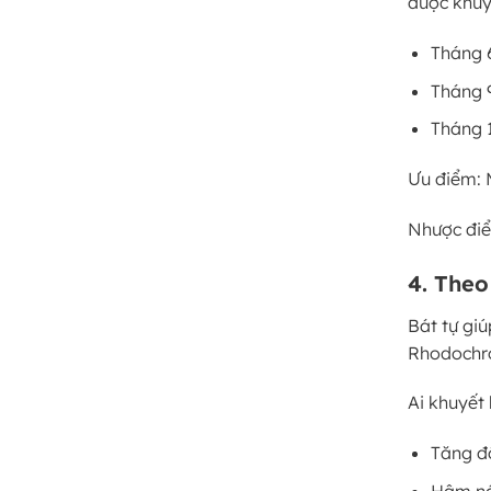
được khuy
Tháng 6
Tháng 9
Tháng 1
Ưu điểm: 
Nhược điể
4. Theo
Bát tự gi
Rhodochro
Ai khuyết
Tăng đ
Hâm nó