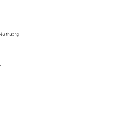
yêu thương
c