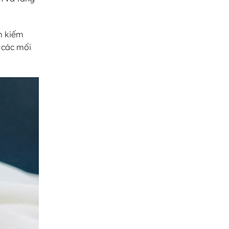
m kiếm
 các mối