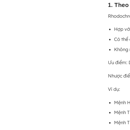
1. The
Rhodochr
Hợp vớ
Có thể
Không 
Ưu điểm: 
Nhược điể
Ví dụ:
Mệnh H
Mệnh T
Mệnh T