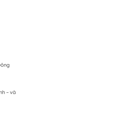
Đông
nh – và