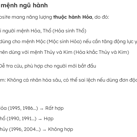
o mệnh ngũ hành
osite mang năng lượng
thuộc hành Hỏa
, do đó:
i người mệnh Hỏa, Thổ (Hỏa sinh Thổ)
 dùng cho mệnh Mộc (Mộc sinh Hỏa) nếu cần tăng động lực 
nên dùng với mệnh Thủy và Kim (Hỏa khắc Thủy và Kim)
Dễ tra cứu, phù hợp cho người mới bắt đầu
m: Không cá nhân hóa sâu, có thể sai lệch nếu dùng đơn độ
ỏa (1995, 1986…) → Rất hợp
hổ (1990, 1991…) → Hợp
hủy (1996, 2004…) → Không hợp