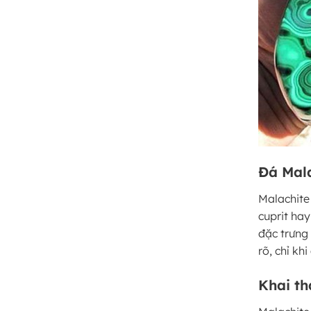
Đá Mala
Malachite
cuprit ha
đặc trưng
rõ, chỉ kh
Khai th