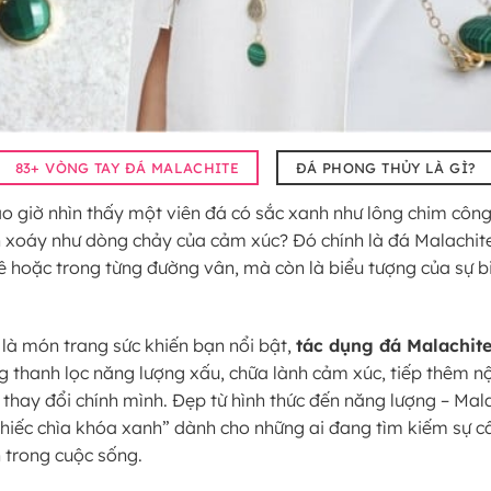
83+ VÒNG TAY ĐÁ MALACHITE
ĐÁ PHONG THỦY LÀ GÌ?
o giờ nhìn thấy một viên đá có sắc xanh như lông chim công
 xoáy như dòng chảy của cảm xúc? Đó chính là đá Malachit
ê hoặc trong từng đường vân, mà còn là biểu tượng của sự b
 là món trang sức khiến bạn nổi bật,
tác dụng đá Malachit
g thanh lọc năng lượng xấu, chữa lành cảm xúc, tiếp thêm nộ
 thay đổi chính mình. Đẹp từ hình thức đến năng lượng – Mal
“chiếc chìa khóa xanh” dành cho những ai đang tìm kiếm sự 
h trong cuộc sống.