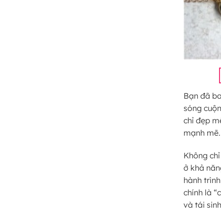
Bạn đã ba
sóng cuộn
chỉ đẹp m
mạnh mẽ.
Không chỉ
ở khả năn
hành trình
chính là 
và tái sin