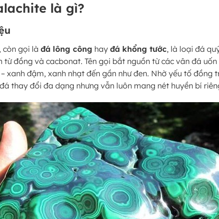
lachite là gì?
iệu
 còn gọi là
đá lông công
hay
đá khổng tước
, là loại đá q
h từ đồng và cacbonat. Tên gọi bắt nguồn từ các vân đá uốn
 – xanh đậm, xanh nhạt đến gần như đen. Nhờ yếu tố đồng t
 đá thay đổi đa dạng nhưng vẫn luôn mang nét huyền bí riên