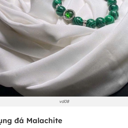
vd08
ụng đá Malachite