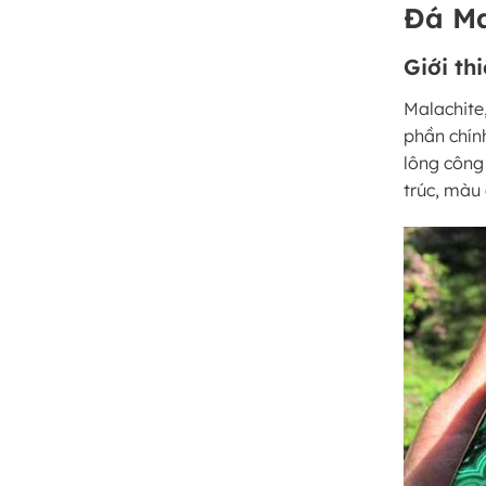
Đá Ma
Giới th
Malachite,
phần chín
lông công
trúc, màu