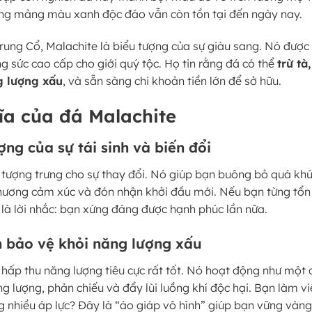
ng mảng màu xanh độc đáo vẫn còn tồn tại đến ngày nay.
Trung Cổ, Malachite là biểu tượng của sự giàu sang. Nó được
g sức cao cấp cho giới quý tộc. Họ tin rằng đá có thể
trừ tà
g lượng xấu
, và sẵn sàng chi khoản tiền lớn để sở hữu.
ĩa của đá Malachite
ợng của sự tái sinh và biến đổi
 tượng trưng cho sự thay đổi. Nó giúp bạn buông bỏ quá khứ
thương cảm xúc và đón nhận khởi đầu mới. Nếu bạn từng tổn
 là lời nhắc: bạn xứng đáng được hạnh phúc lần nữa.
 bảo vệ khỏi năng lượng xấu
 hấp thu năng lượng tiêu cực rất tốt. Nó hoạt động như một 
 lượng, phản chiếu và đẩy lùi luồng khí độc hại. Bạn làm vi
g nhiều áp lực? Đây là “áo giáp vô hình” giúp bạn vững vàn