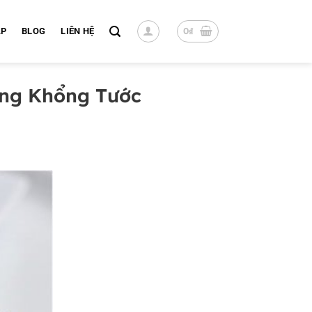
0
₫
ÁP
BLOG
LIÊN HỆ
ông Khổng Tước