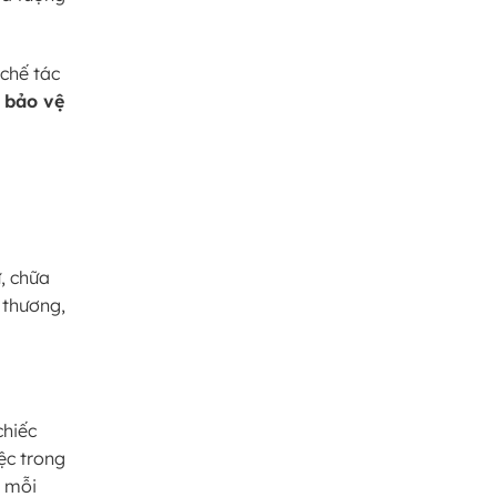
 chế tác
, bảo vệ
, chữa
 thương,
chiếc
ệc trong
g mỗi