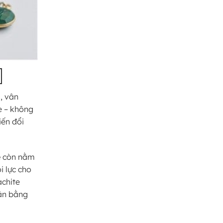
, vân
e – không
iến đổi
e
còn nằm
i lực cho
achite
cân bằng