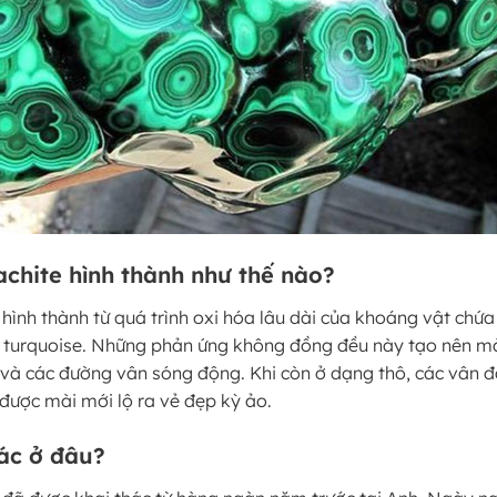
chite hình thành như thế nào?
 hình thành từ quá trình oxi hóa lâu dài của khoáng vật chứ
y turquoise. Những phản ứng không đồng đều này tạo nên m
 và các đường vân sóng động. Khi còn ở dạng thô, các vân đá
i được mài mới lộ ra vẻ đẹp kỳ ảo.
ác ở đâu?