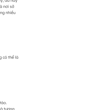
ay, đá này
à nơi sở
ong nhiều
g có thể là
táo.
và tượng