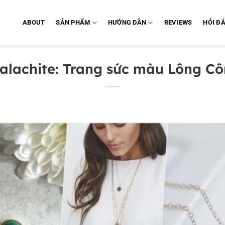
ABOUT
SẢN PHẨM
HƯỚNG DẪN
REVIEWS
HỎI Đ
alachite: Trang sức màu Lông C