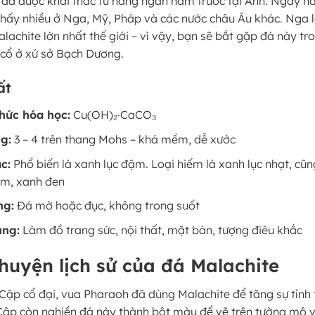
 đã được khai thác từ hàng ngàn năm trước tại Anh. Ngày n
thấy nhiều ở Nga, Mỹ, Pháp và các nước châu Âu khác. Nga l
achite lớn nhất thế giới – vì vậy, bạn sẽ bắt gặp đá này tr
 cổ ở xứ sở Bạch Dương.
ất
hức hóa học:
Cu(OH)₂·CaCO₃
g:
3 – 4 trên thang Mohs – khá mềm, dễ xước
c:
Phổ biến là xanh lục đậm. Loại hiếm là xanh lục nhạt, cũn
am, xanh đen
ng:
Đá mờ hoặc đục, không trong suốt
ụng:
Làm đồ trang sức, nội thất, mặt bàn, tượng điêu khắc
huyện lịch sử của đá Malachite
 Cập cổ đại, vua Pharaoh đã dùng Malachite để tăng sự tỉnh 
Cập còn nghiền đá này thành bột màu để vẽ trên tường mộ 