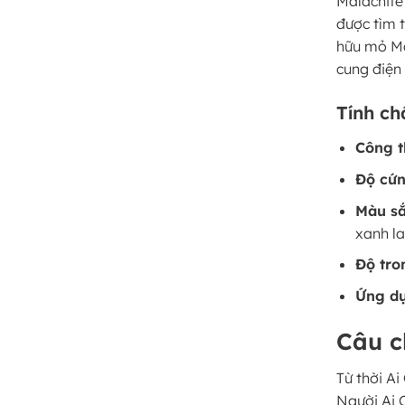
Malachite
được tìm 
hữu mỏ Mal
cung điện
Tính ch
Công t
Độ cứn
Màu sắ
xanh l
Độ tro
Ứng d
Câu c
Từ thời Ai
Người Ai 