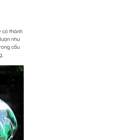
uý có thành
 lượn như
rong cấu
g.