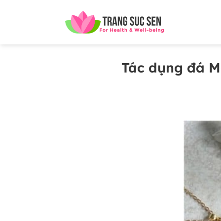
Bỏ
qua
nội
dung
Tác dụng đá M