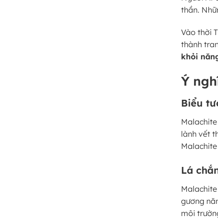
thần. Nhữ
Vào thời 
thành tran
khỏi năn
Ý ngh
Biểu tư
Malachite
lành vết 
Malachite
Lá chắn
Malachite
gương năng
môi trườn