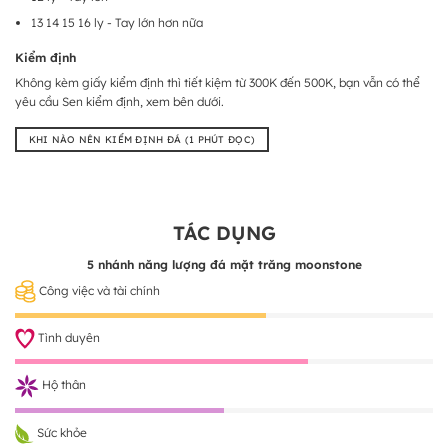
13 14 15 16 ly - Tay lớn hơn nữa
Kiểm định
Không kèm giấy kiểm định thì tiết kiệm từ 300K đến 500K, bạn vẫn có thể
yêu cầu Sen kiểm định, xem bên dưới.
KHI NÀO NÊN KIỂM ĐỊNH ĐÁ (1 PHÚT ĐỌC)
TÁC DỤNG
5 nhánh năng lượng đá mặt trăng moonstone
Công việc và tài chính
Tình duyên
Hộ thân
Sức khỏe