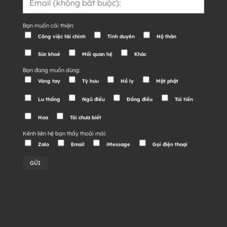
Bạn muốn cải thiện:
Công việc tài chính
Tình duyên
Hộ thân
Sức khoẻ
Mối quan hệ
Khác
Bạn đang muốn dùng:
Vòng tay
Tỳ hưu
Hồ ly
Mặt phật
Lu thống
Ngũ điếu
Đồng điếu
Túi tiền
Hoa
Tôi chưa biết
Kênh liên hệ bạn thấy thoải mái:
Zalo
Email
iMessage
Gọi điện thoại
Alternative: