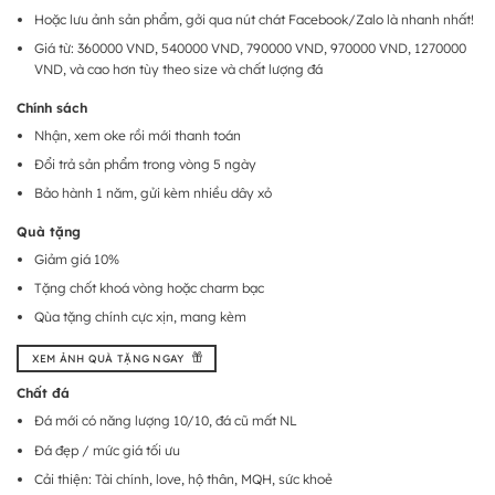
Hoặc lưu ảnh sản phẩm, gởi qua nút chát Facebook/Zalo là nhanh nhất!
Giá từ: 360000 VND, 540000 VND, 790000 VND, 970000 VND, 1270000
VND, và cao hơn tùy theo size và chất lượng đá
Chính sách
Nhận, xem oke rồi mới thanh toán
Đổi trả sản phẩm trong vòng 5 ngày
Bảo hành 1 năm, gửi kèm nhiều dây xỏ
Quà tặng
Giảm giá 10%
Tặng chốt khoá vòng hoặc charm bạc
Qùa tặng chính cực xịn, mang kèm
XEM ẢNH QUÀ TẶNG NGAY
Chất đá
Đá mới có năng lượng 10/10, đá cũ mất NL
Đá đẹp / mức giá tối ưu
Cải thiện: Tài chính, love, hộ thân, MQH, sức khoẻ