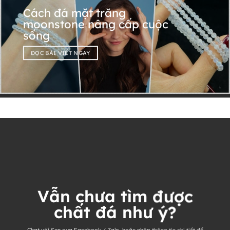
Cách đá mặt trăng
moonstone nâng cấp cuộc
sống
ĐỌC BÀI VIẾT NGAY
Vẫn chưa tìm được
chất đá như ý?