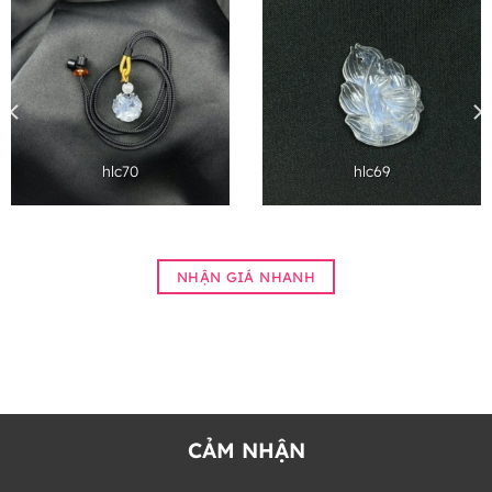
hlc70
hlc69
NHẬN GIÁ NHANH
CẢM NHẬN