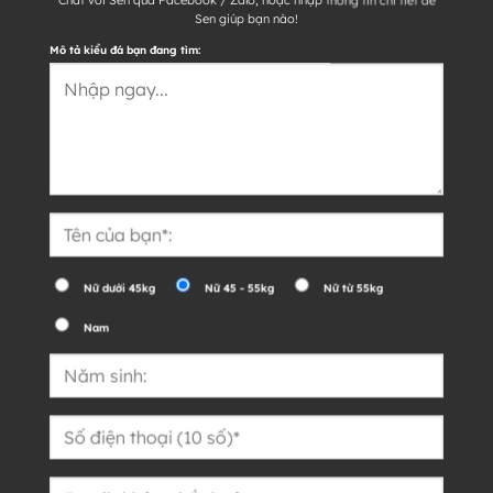
Chat với Sen qua Facebook / Zalo, hoặc nhập thông tin chi tiết để
Sen giúp bạn nào!
Mô tả kiểu đá bạn đang tìm:
Nữ dưới 45kg
Nữ 45 - 55kg
Nữ từ 55kg
Nam