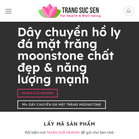
Bỏ
qua
nội
dung
Dây chuyền hồ ly
đá mặt trăng
moonstone chất
đẹp & năng
lượng mạnh
NHẬN GIÁ NHANH
99+ DÂY CHUYỀN ĐÁ MẶT TRĂNG MOONSTONE
LẤY MÃ SẢN PHẨM
Rồi bấm nút
NHẬN GIÁ NHANH
để gửi cho Sen nhé.