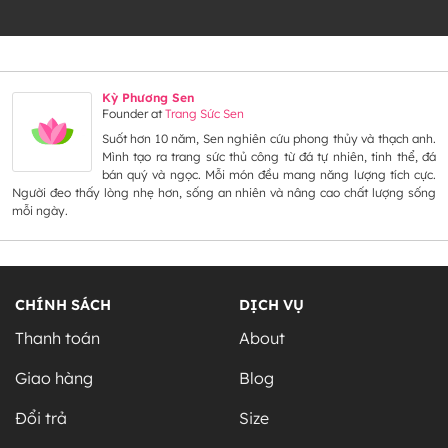
Kỳ Phương Sen
Founder
at
Trang Sức Sen
Suốt hơn 10 năm, Sen nghiên cứu phong thủy và thạch anh.
Mình tạo ra trang sức thủ công từ đá tự nhiên, tinh thể, đá
bán quý và ngọc. Mỗi món đều mang năng lượng tích cực.
Người đeo thấy lòng nhẹ hơn, sống an nhiên và nâng cao chất lượng sống
mỗi ngày.
CHÍNH SÁCH
DỊCH VỤ
Thanh toán
About
Giao hàng
Blog
Đổi trả
Size