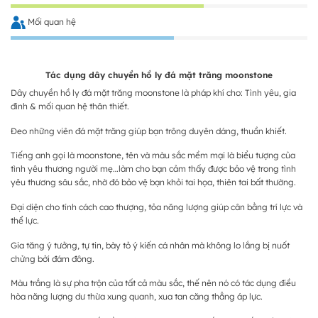
Mối quan hệ
Tác dụng dây chuyền hồ ly đá mặt trăng moonstone
Dây chuyền hồ ly đá mặt trăng moonstone là pháp khí cho: Tình yêu, gia
đình & mối quan hệ thân thiết.
Đeo những viên đá mặt trăng giúp bạn trông duyên dáng, thuần khiết.
Tiếng anh gọi là moonstone, tên và màu sắc mềm mại là biểu tượng của
tình yêu thương người mẹ…làm cho bạn cảm thấy được bảo vệ trong tình
yêu thương sâu sắc, nhờ đó bảo vệ bạn khỏi tai họa, thiên tai bất thường.
Đại diện cho tính cách cao thượng, tỏa năng lượng giúp cân bằng trí lực và
thể lực.
Gia tăng ý tưởng, tự tin, bày tỏ ý kiến cá nhân mà không lo lắng bị nuốt
chửng bởi đám đông.
Màu trắng là sự pha trộn của tất cả màu sắc, thế nên nó có tác dụng điều
hòa năng lượng dư thừa xung quanh, xua tan căng thẳng áp lực.