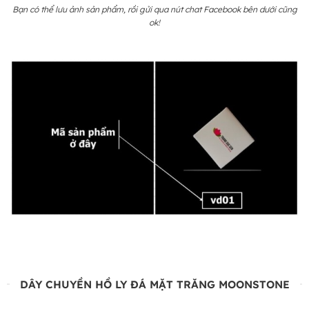
Bạn có thể lưu ảnh sản phẩm, rồi gửi qua nút chat Facebook bên dưới cũng
ok!
DÂY CHUYỀN HỒ LY ĐÁ MẶT TRĂNG MOONSTONE