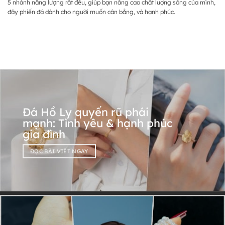
5 nhánh năng lượng rất đều, giúp bạn nâng cao chất lượng sống của mình,
đây phiến đá dành cho người muốn cân bằng, và hạnh phúc.
Đá Hồ Ly quyến rũ phái
mạnh: Tình yêu & hạnh phúc
gia đình
ĐỌC BÀI VIẾT NGAY