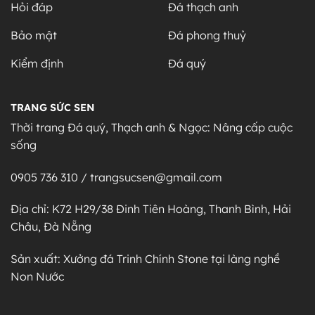
Hỏi đáp
Đá thạch anh
Bảo mật
Đá phong thuỷ
Kiểm định
Đá quý
TRANG SỨC SEN
Thời trang Đá quý, Thạch anh & Ngọc: Nâng cấp cuộc
sống
0905 736 310 / trangsucsen@gmail.com
Địa chỉ: K72 H29/38 Đinh Tiên Hoàng, Thanh Bình, Hải
Châu, Đà Nẵng
Sản xuất: Xưởng đá Trinh Chính Stone tại làng nghề
Non Nước