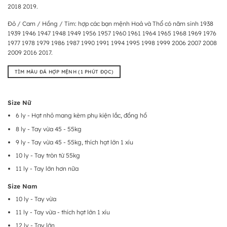
2018 2019.
Đỏ / Cam / Hồng / Tím: hợp các bạn mệnh Hoả và Thổ có năm sinh 1938
1939 1946 1947 1948 1949 1956 1957 1960 1961 1964 1965 1968 1969 1976
1977 1978 1979 1986 1987 1990 1991 1994 1995 1998 1999 2006 2007 2008
2009 2016 2017.
TÌM MÀU ĐÁ HỢP MỆNH (1 PHÚT ĐỌC)
Size Nữ
6 ly - Hạt nhỏ mang kèm phụ kiện lắc, đồng hồ
8 ly - Tay vừa 45 - 55kg
9 ly - Tay vừa 45 - 55kg, thích hạt lớn 1 xíu
10 ly - Tay tròn từ 55kg
11 ly - Tay lớn hơn nữa
Size Nam
10 ly - Tay vừa
11 ly - Tay vừa - thích hạt lớn 1 xíu
12 ly - Tay lớn