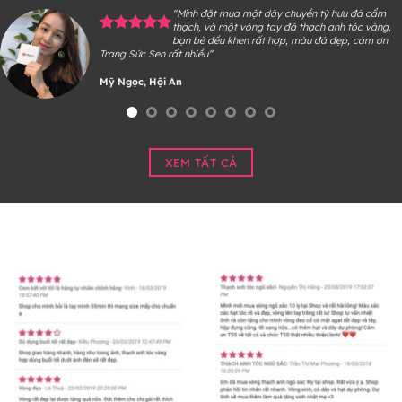
“Mình đặt mua một dây chuyền tỳ hưu đá cẩm
thạch, và một vòng tay đá thạch anh tóc vàng,
bạn bè đều khen rất hợp, màu đá đẹp, cám ơn
Trang Sức Sen rất nhiều“
Mỹ Ngọc, Hội An
XEM TẤT CẢ