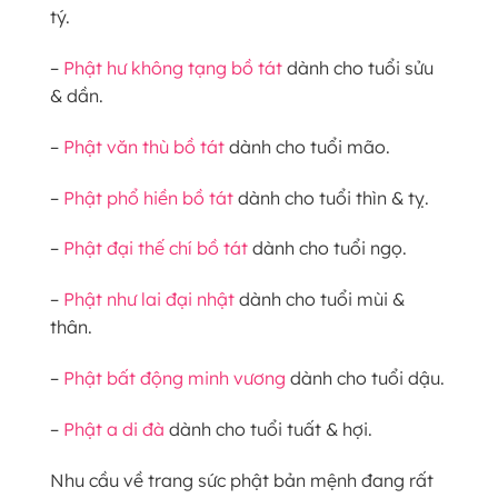
tý.
–
Phật hư không tạng bồ tát
dành cho tuổi sửu
& dần.
–
Phật văn thù bồ tát
dành cho tuổi mão.
–
Phật phổ hiền bồ tát
dành cho tuổi thìn & tỵ.
–
Phật đại thế chí bồ tát
dành cho tuổi ngọ.
–
Phật như lai đại nhật
dành cho tuổi mùi &
thân.
–
Phật bất động minh vương
dành cho tuổi dậu.
–
Phật a di đà
dành cho tuổi tuất & hợi.
Nhu cầu về trang sức phật bản mệnh đang rất