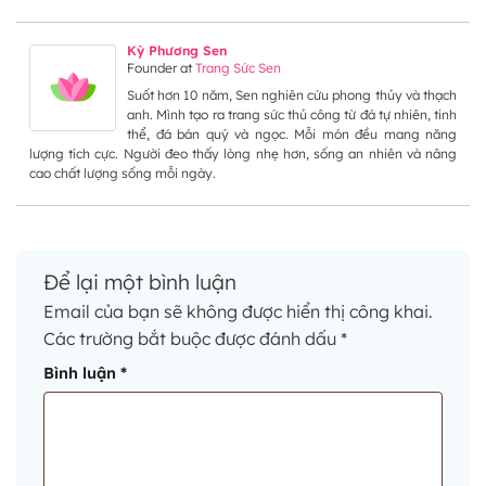
Kỳ Phương Sen
Founder
at
Trang Sức Sen
Suốt hơn 10 năm, Sen nghiên cứu phong thủy và thạch
anh. Mình tạo ra trang sức thủ công từ đá tự nhiên, tinh
thể, đá bán quý và ngọc. Mỗi món đều mang năng
lượng tích cực. Người đeo thấy lòng nhẹ hơn, sống an nhiên và nâng
cao chất lượng sống mỗi ngày.
Để lại một bình luận
Email của bạn sẽ không được hiển thị công khai.
Các trường bắt buộc được đánh dấu
*
Bình luận
*