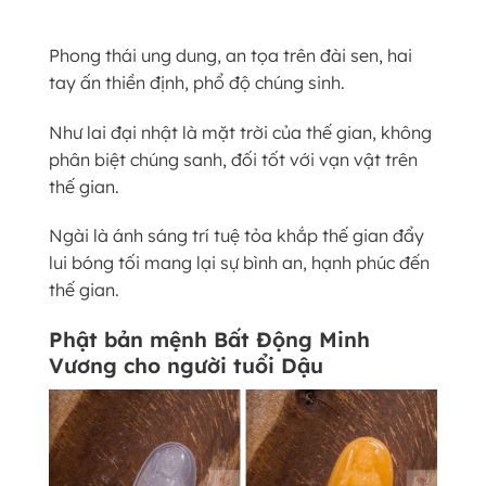
Phong thái ung dung, an tọa trên đài sen, hai
tay ấn thiền định, phổ độ chúng sinh.
Như lai đại nhật là mặt trời của thế gian, không
phân biệt chúng sanh, đối tốt với vạn vật trên
thế gian.
Ngài là ánh sáng trí tuệ tỏa khắp thế gian đẩy
lui bóng tối mang lại sự bình an, hạnh phúc đến
thế gian.
Phật bản mệnh Bất Động Minh
Vương cho người tuổi Dậu