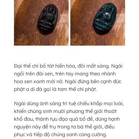
Đại thế chí bồ tát hiền hòa, đôi mắt sáng. Ngài
ngồi trên đài sen, trên tay mang theo nhành
hoa sen xanh mới nở. Ngài đứng bên cạnh đức
phật a di đà gọi là tam thế chí phật.
Ngài dùng ánh sáng trí tuệ chiếu khắp mọi loài,
khiến chúng sinh mười phương thế giới thoát
khổ đau, thành tựu đạo quả bồ đề, dùng hạnh
nguyện này để trụ trong ta bà thế giới, điều
phục và tiếp độ chúng sanh cang cường.