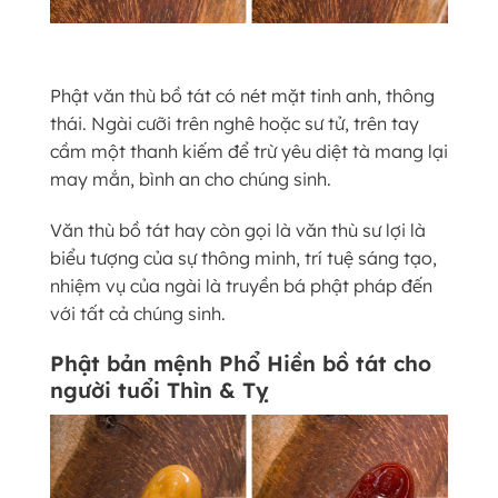
Phật văn thù bồ tát có nét mặt tinh anh, thông
thái. Ngài cưỡi trên nghê hoặc sư tử, trên tay
cầm một thanh kiếm để trừ yêu diệt tà mang lại
may mắn, bình an cho chúng sinh.
Văn thù bồ tát hay còn gọi là văn thù sư lợi là
biểu tượng của sự thông minh, trí tuệ sáng tạo,
nhiệm vụ của ngài là truyền bá phật pháp đến
với tất cả chúng sinh.
Phật bản mệnh Phổ Hiền bồ tát cho
người tuổi Thìn & Tỵ