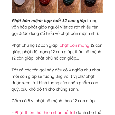
Phật bản mệnh hợp tuổi 12 con giáp
trong
văn hóa phật giáo người Việt có rất nhiều tên
gọi được dùng để hiểu về phật bản mệnh như.
Phật phù hộ 12 còn giáp,
phật bổn mạng
12 con
giáp, phật độ mạng 12 con giáp, thần hộ mệnh
12 còn giáp, phật phù hộ con giáp…
Tất cả các tên gọi này đều có ý nghĩa như nhau,
mỗi con giáp sẽ tương ứng với 1 vị chư phật,
được xem là 1 hình tượng của nhân phẩm cao
quý, cứu khổ độ trì cho chúng sanh.
Gồm có 8 vị phật hộ mệnh theo 12 con giáp:
–
Phật thiên thủ thiên nhãn bồ tát
dành cho tuổi