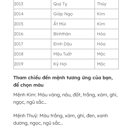
2013
Quý Tỵ
Thủy
2014
Giáp Ngọ
Kim
2015
Ất Mùi
Kim
2016
Bínhthân
Hỏa
2017
Đinh Dậu
Hỏa
2018
Mậu Tuất
Mộc
2019
Kỷ Hợi
Mộc
Tham chiếu đến mệnh tương ứng của bạn,
để chọn màu
Mệnh Kim: Màu vàng, nâu, đất, trắng, xám, ghi,
ngọc, ngũ sắc…
Mệnh Thuỷ: Màu trắng, xám, ghi, đen, xanh
dương, ngọc, ngũ sắc…