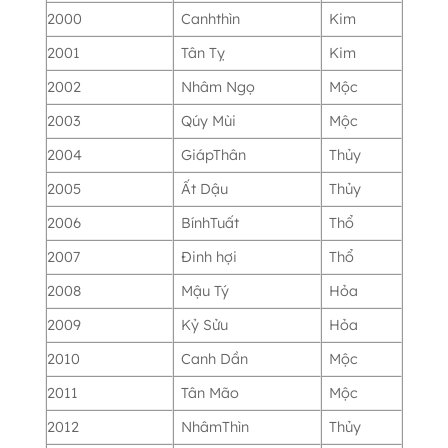
2000
Canhthìn
Kim
2001
Tân Tỵ
Kim
2002
Nhâm Ngọ
Mộc
2003
Qúy Mùi
Mộc
2004
GiápThân
Thủy
2005
Ất Dậu
Thủy
2006
BínhTuất
Thổ
2007
Đinh hợi
Thổ
2008
Mậu Tý
Hỏa
2009
Kỷ Sửu
Hỏa
2010
Canh Dần
Mộc
2011
Tân Mão
Mộc
2012
NhâmThìn
Thủy