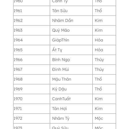
1960
Canh Tý
Thổ
1961
Tân Sửu
Thổ
1962
Nhâm Dần
Kim
1963
Quý Mão
Kim
1964
GiápThìn
Hỏa
1965
Ất Tỵ
Hỏa
1966
Bính Ngọ
Thủy
1967
Đinh Mùi
Thủy
1968
Mậu Thân
Thổ
1969
Kỷ Dậu
Thổ
1970
CanhTuất
Kim
1971
Tân Hợi
Kim
1972
Nhâm Tý
Mộc
1973
Quý Sửu
Mộc