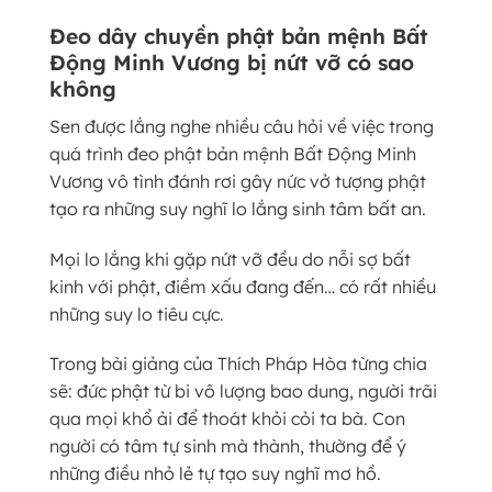
Đeo dây chuyền phật bản mệnh Bất
Động Minh Vương bị nứt vỡ có sao
không
Sen được lắng nghe nhiều câu hỏi về việc trong
quá trình đeo phật bản mệnh Bất Động Minh
Vương vô tình đánh rơi gây nức vở tượng phật
tạo ra những suy nghĩ lo lắng sinh tâm bất an.
Mọi lo lắng khi gặp nứt vỡ đều do nỗi sợ bất
kinh với phật, điềm xấu đang đến… có rất nhiều
những suy lo tiêu cực.
Trong bài giảng của Thích Pháp Hòa từng chia
sẽ: đức phật từ bi vô lượng bao dung, người trãi
qua mọi khổ ải để thoát khỏi cỏi ta bà. Con
người có tâm tự sinh mà thành, thường để ý
những điều nhỏ lẻ tự tạo suy nghĩ mơ hồ.