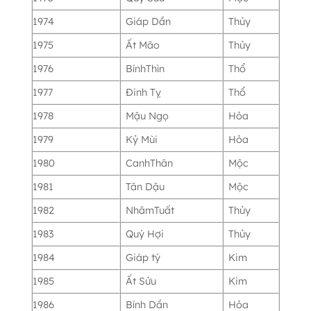
1974
Giáp Dần
Thủy
1975
Ất Mão
Thủy
1976
BínhThìn
Thổ
1977
Đinh Tỵ
Thổ
1978
Mậu Ngọ
Hỏa
1979
Kỷ Mùi
Hỏa
1980
CanhThân
Mộc
1981
Tân Dậu
Mộc
1982
NhâmTuất
Thủy
1983
Quý Hợi
Thủy
1984
Giáp tý
Kim
1985
Ất Sửu
Kim
1986
Bính Dần
Hỏa