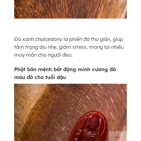
Đá xanh chalcedony là phiến đá thư giãn, giúp
tâm trạng dịu nhẹ, giảm stress, mang lại nhiều
may mắn cho người đeo.
Phật bản mệnh bất động minh vương đá
màu đỏ cho tuổi dậu