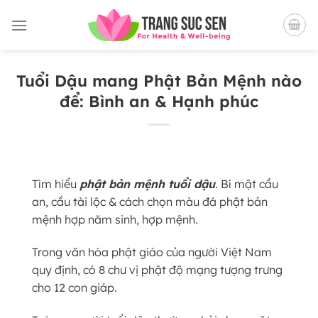
Bỏ
qua
nội
dung
Tuổi Dậu mang Phật Bản Mệnh nào
để: Bình an & Hạnh phúc
Tìm hiểu
phật bản mệnh tuổi dậu
. Bí mật cầu
an, cầu tài lộc & cách chọn màu đá phật bản
mệnh hợp năm sinh, hợp mệnh.
Trong văn hóa phật giáo của người Việt Nam
quy định, có 8 chư vị phật độ mạng tượng trưng
cho 12 con giáp.