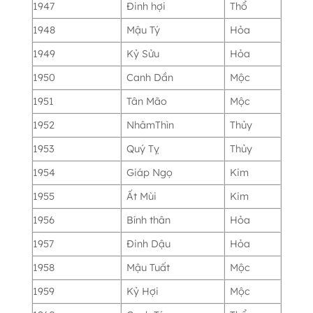
1947
Đinh hợi
Thổ
1948
Mậu Tý
Hỏa
1949
Kỷ Sửu
Hỏa
1950
Canh Dần
Mộc
1951
Tân Mão
Mộc
1952
NhâmThìn
Thủy
1953
Quý Tỵ
Thủy
1954
Giáp Ngọ
Kim
1955
Ất Mùi
Kim
1956
Bính thân
Hỏa
1957
Đinh Dậu
Hỏa
1958
Mậu Tuất
Mộc
1959
Kỷ Hợi
Mộc