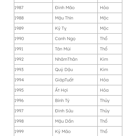
1987
Đinh Mão
Hỏa
1988
Mậu Thìn
Mộc
1989
Kỷ Tỵ
Mộc
1990
Canh Ngọ
Thổ
1991
Tân Mùi
Thổ
1992
NhâmThân
Kim
1993
Quý Dậu
Kim
1994
GiápTuất
Hỏa
1995
Ất Hợi
Hỏa
1996
Bính Tý
Thủy
1997
Đinh Sửu
Thủy
1998
Mậu Dần
Thổ
1999
Kỷ Mão
Thổ