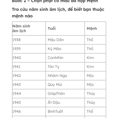
Bước 2 – Chọn phật có màu đá hợp Mệnh
Tra cứu năm sinh âm lịch, để biết bạn thuộc
mệnh nào
Năm sinh
Tuổi
Mệnh
âm lịch
1938
Mậu Dần
Thổ
1939
Kỷ Mão
Thổ
1940
Canhthìn
Kim
1941
Tân Tỵ
Kim
1942
Nhâm Ngọ
Mộc
1943
Qúy Mùi
Mộc
1944
GiápThân
Thủy
1945
Ất Dậu
Thủy
1946
BínhTuất
Thổ