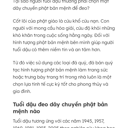
Tại sao người tuổi dậu thường phải chọn mặt
dây chuyền phật bản mệnh để đeo?
Cốt lõi của phật giáo là cứu khổ cứu nạn. Con
người với mong cầu hóa giải, cứu độ khỏi những
khó khăn trong cuộc sống hằng ngày. Đối với
hình tượng phật bản mệnh bên mình giúp người
tuổi dậu có thêm niềm tin và an tâm hơn.
Từ đó việc sử dụng các loại đá quý, đá bán quý
tạc hình tượng phật bản mệnh làm trang sức
hoặc trưng bày trang trí trong nhà luôn là một
chọn lựa tinh tế cực kỳ tốt cho phong thủy và
gia đình.
Tuổi dậu đeo dây chuyền phật bản
mệnh nào
Tuổi dậu tương ứng với các năm 1945, 1957,
1969, 1981, 1993, 2005 theo nghiên cứu khoa học