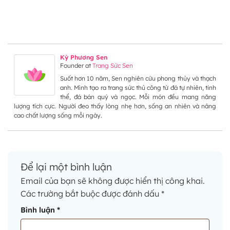
Kỳ Phương Sen
Founder
at
Trang Sức Sen
Suốt hơn 10 năm, Sen nghiên cứu phong thủy và thạch
anh. Mình tạo ra trang sức thủ công từ đá tự nhiên, tinh
thể, đá bán quý và ngọc. Mỗi món đều mang năng
lượng tích cực. Người đeo thấy lòng nhẹ hơn, sống an nhiên và nâng
cao chất lượng sống mỗi ngày.
Để lại một bình luận
Email của bạn sẽ không được hiển thị công khai.
Các trường bắt buộc được đánh dấu
*
Bình luận
*