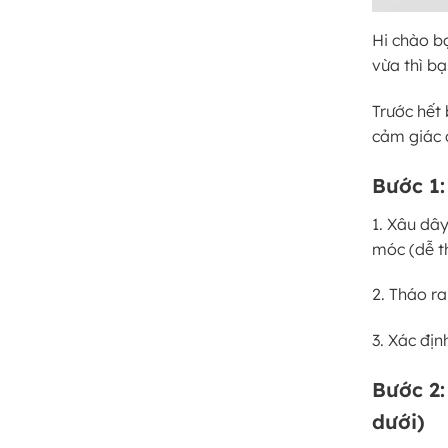
Hi chào b
vừa thì b
Trước hết
cảm giác 
Bước 1:
1. Xâu dây
móc (dễ t
2. Tháo r
3. Xác địn
Bước 2:
dưới)