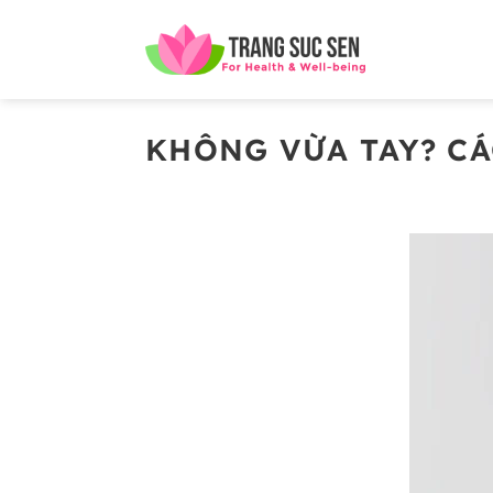
Bỏ
qua
nội
dung
KHÔNG VỪA TAY? CÁ