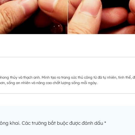
hong thủy và thạch anh. Mình tạo ra trang sức thủ công từ đá tự nhiên, tinh th
 hơn, sống an nhiên và nâng cao chất lượng sống mỗi ngày.
ông khai.
Các trường bắt buộc được đánh dấu
*