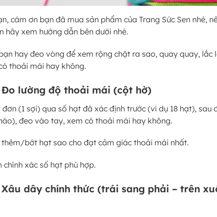
ạn, cám ơn bạn đã mua sản phẩm của Trang Sức Sen nhé, n
ạn hãy xem hướng dẫn bên dưới nhé.
 bạn hay đeo vòng để xem rộng chật ra sao, quay quay, lắc l
có thoải mái hay không.
 Đo lường độ thoải mái (cột hờ)
 đơn (1 sợi) qua số hạt đã xác định trước (ví dụ 18 hạt), sau 
háo), đeo vào tay, xem có thoải mái hay không.
a thêm/bớt hạt sao cho đạt cảm giác thoải mái nhất.
h chính xác số hạt phù hợp.
 Xâu dây chính thức (trái sang phải – trên x