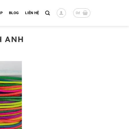
0
₫
ÁP
BLOG
LIÊN HỆ
H ANH