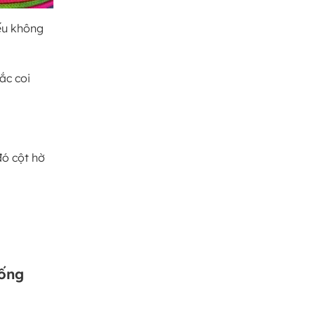
ếu không
ắc coi
đó cột hờ
uống