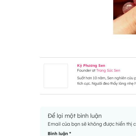
Kỳ Phương Sen
Founder
at
Trang Sức Sen
Suốt hơn 10 năm, Sen nghiên cứu p
tích cực. Người đeo thấy lòng nhẹ
Để lại một bình luận
Email của bạn sẽ không được hiển thị c
Alternative:
Bình luận
*