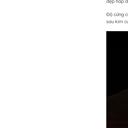
đẹp hấp d
Độ cứng c
sau kim c