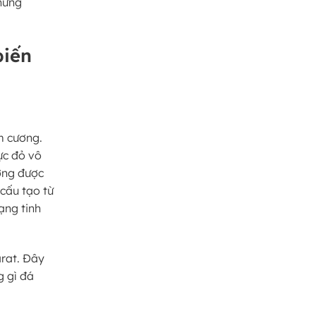
hững
biến
m cương.
ực đỏ vô
ơng được
 cấu tạo từ
ạng tinh
arat. Đây
g gì đá