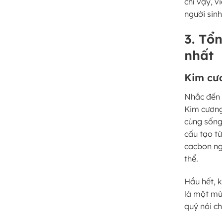
chỉ vậy, 
người sinh
3. Tổ
nhất
Kim cư
Nhắc đến 
Kim cương
cùng sống
cấu tạo từ
cacbon ng
thể.
Hầu hết, 
là một mứ
quý nói c