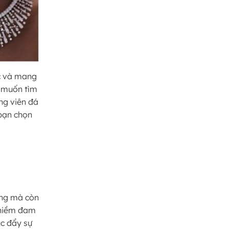
c và mang
g muốn tìm
ững viên đá
 bạn chọn
úng mà còn
a niềm đam
úc đẩy sự