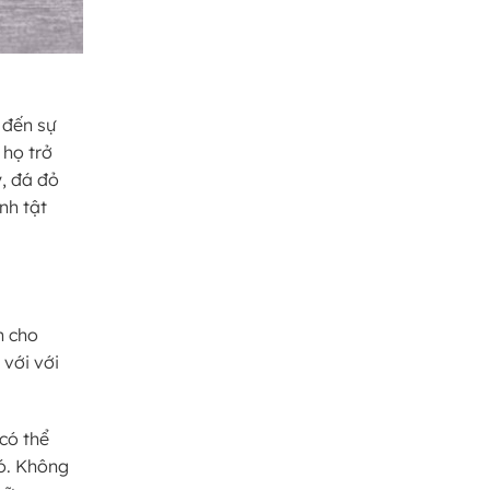
 đến sự
 họ trở
, đá đỏ
nh tật
n cho
 với với
có thể
ó. Không