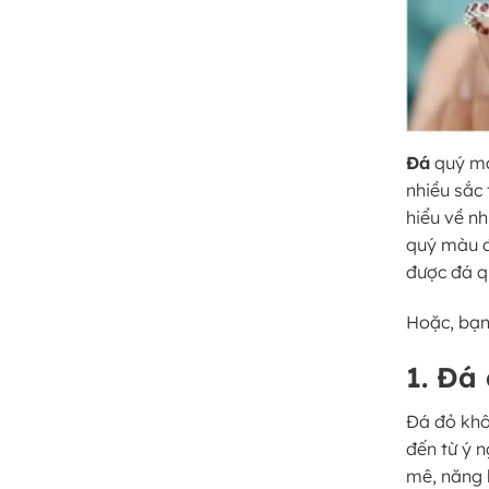
Đá
quý m
nhiều sắc
hiểu về nh
quý màu đ
được đá q
Hoặc, bạ
1. Đá
Đá đỏ khô
đến từ ý 
mê, năng 