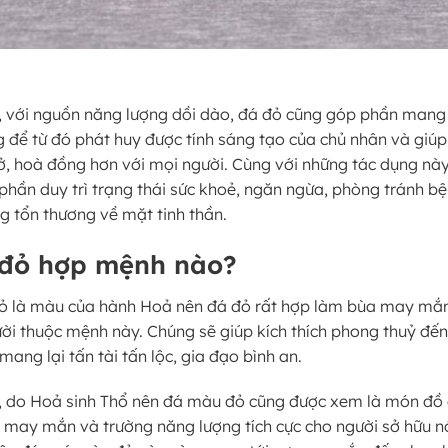
, với nguồn năng lượng dồi dào, đá đỏ cũng góp phần mang
 để từ đó phát huy được tính sáng tạo của chủ nhân và giúp
ở, hoà đồng hơn với mọi người. Cùng với những tác dụng này
phần duy trì trạng thái sức khoẻ, ngăn ngừa, phòng tránh bệ
g tổn thương về mặt tinh thần.
 đỏ hợp mệnh nào?
 là màu của hành Hoả nên đá đỏ rất hợp làm bùa may mắ
ời thuộc mệnh này. Chúng sẽ giúp kích thích phong thuỷ đến
mang lại tấn tài tấn lộc, gia đạo bình an.
, do Hoả sinh Thổ nên đá màu đỏ cũng được xem là món đồ 
may mắn và trường năng lượng tích cực cho người sở hữu n