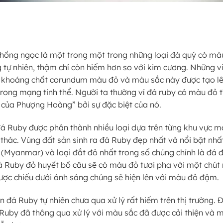
hồng ngọc là một trong một trong những loại đá quý có mà
g tự nhiên, thậm chí còn hiếm hơn so với kim cương. Những v
i khoáng chất corundum màu đỏ và màu sắc này được tạo lê
trong mạng tinh thể. Người ta thường ví đá ruby có màu đỏ t
 của Phượng Hoàng” bởi sự đặc biệt của nó.
đá Ruby được phân thành nhiều loại dựa trên từng khu vực 
thác. Vùng đất sản sinh ra đá Ruby đẹp nhất và nổi bật nhất
 (Myanmar) và loại đắt đỏ nhất trong số chúng chính là đá 
á Ruby đỏ huyết bồ câu sẽ có màu đỏ tươi pha với một chút
được chiếu dưới ánh sáng chúng sẽ hiện lên với màu đỏ đậm.
 đá Ruby tự nhiên chưa qua xử lý rất hiếm trên thị trường. 
 Ruby đã thông qua xử lý với màu sắc đã được cải thiện và 