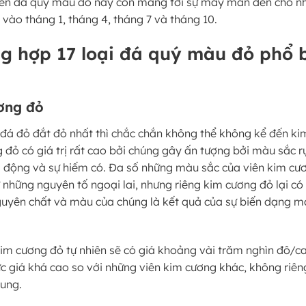
viên đá quý màu đỏ này còn mang tới sự may mắn đến cho n
 vào tháng 1, tháng 4, tháng 7 và tháng 10.
ng hợp 17 loại đá quý màu đỏ phổ 
ơng đỏ
đá đỏ đắt đỏ nhất thì chắc chắn không thể không kể đến ki
 đỏ có giá trị rất cao bởi chúng gây ấn tượng bởi màu sắc r
 động và sự hiếm có. Đa số những màu sắc của viên kim cư
 những nguyên tố ngoại lai, nhưng riêng kim cương đỏ lại có
uyên chất và màu của chúng là kết quả của sự biến dạng m
kim cương đỏ tự nhiên sẽ có giá khoảng vài trăm nghìn đô/c
c giá khá cao so với những viên kim cương khác, không riên
hung.