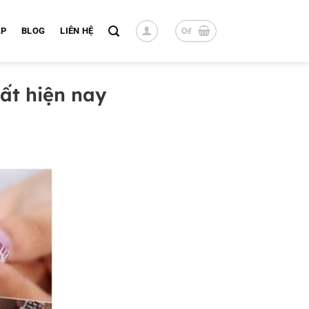
0
₫
ÁP
BLOG
LIÊN HỆ
ất hiện nay