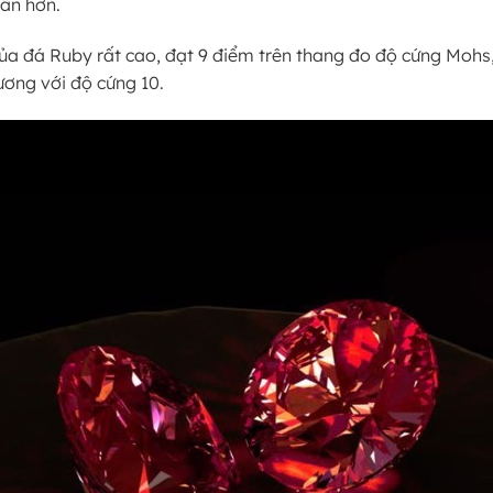
ẫn hơn.
ủa đá Ruby rất cao, đạt 9 điểm trên thang đo độ cứng Mohs,
ương với độ cứng 10.