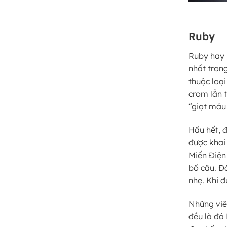
Ruby
Ruby hay 
nhất tron
thuộc loạ
crom lẫn 
“giọt máu
Hầu hết, 
được khai 
Miến Điện
bồ câu. Đ
nhẹ. Khi 
Những viên
đều là đá