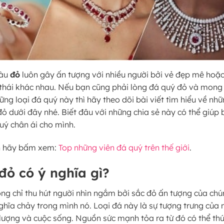
àu
đỏ
luôn gây ấn tượng với nhiều người bởi vẻ đẹp mê hoặ
 thái khác nhau. Nếu bạn cũng phải lòng đá quý đỏ và mon
ững loại đá quý này thì hãy theo dõi bài viết tìm hiểu về nh
ỏ dưới đây nhé. Biết đâu với những chia sẻ này có thể giúp
uý chân ái cho mình.
n hãy bấm xem:
Top những viên đá quý trên thế giới
.
 đỏ có ý nghĩa gì?
ng chỉ thu hút người nhìn ngắm bởi sắc đỏ ấn tượng của ch
nghĩa chảy trong mình nó. Loại đá này là sự tượng trưng củ
lượng và cuộc sống. Nguồn sức mạnh tỏa ra từ đó có thể th