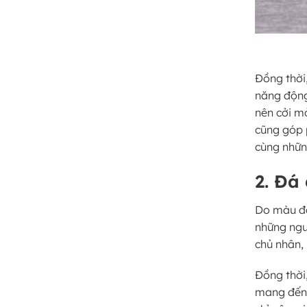
Đồng thời
năng động
nên cởi m
cũng góp 
cùng nhữn
2. Đá
Do màu đỏ
những ngư
chủ nhân, 
Đồng thời
mang đến 