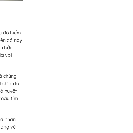
u đỏ hiếm
iên đá này
n bởi
ía với
mà chúng
 chính là
đỏ huyết
 màu tím
Đa phần
mang vẻ