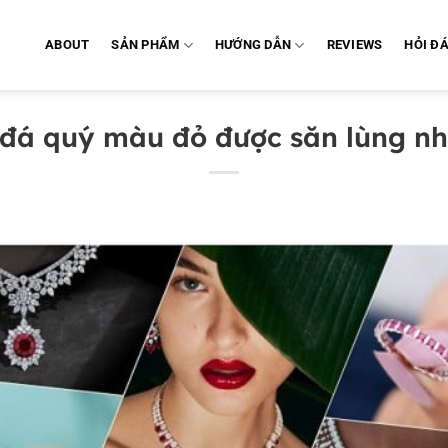
ABOUT
SẢN PHẨM
HƯỚNG DẪN
REVIEWS
HỎI Đ
i đá quý màu đỏ được săn lùng nh