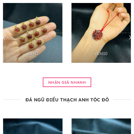
dchl11
dchl10
NHẬN GIÁ NHANH
ĐÁ NGŨ ĐIẾU THẠCH ANH TÓC ĐỎ