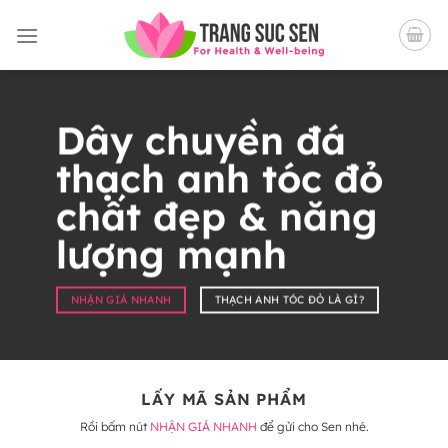
Bỏ
qua
nội
dung
Dây chuyền đá
thạch anh tóc đỏ
chất đẹp & năng
lượng mạnh
NHẬN GIÁ NHANH
THẠCH ANH TÓC ĐỎ LÀ GÌ?
LẤY MÃ SẢN PHẨM
Rồi bấm nút
NHẬN GIÁ NHANH
để gửi cho Sen nhé.