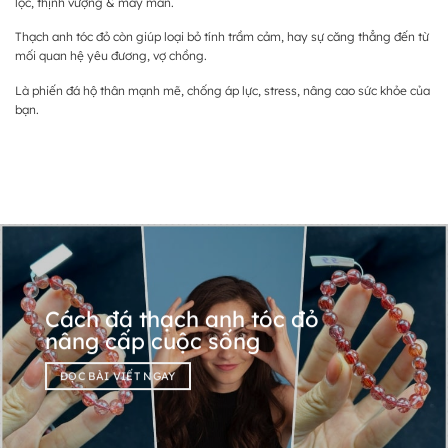
lộc, thịnh vượng & may mắn.
Thạch anh tóc đỏ còn giúp loại bỏ tính trầm cảm, hay sự căng thẳng đến từ
mối quan hệ yêu đương, vợ chồng.
Là phiến đá hộ thân mạnh mẽ, chống áp lực, stress, nâng cao sức khỏe của
bạn.
Cách đá thạch anh tóc đỏ
nâng cấp cuộc sống
ĐỌC BÀI VIẾT NGAY