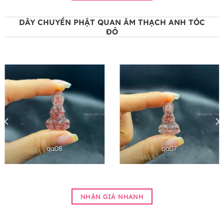
DÂY CHUYỀN PHẬT QUAN ÂM THẠCH ANH TÓC
ĐỎ
qa08
qa07
NHẬN GIÁ NHANH