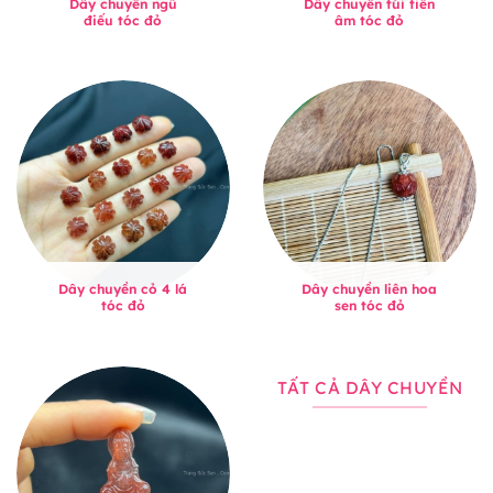
Dây chuyền ngũ
Dây chuyền túi tiền
điếu tóc đỏ
âm tóc đỏ
Dây chuyền cỏ 4 lá
Dây chuyền liên hoa
tóc đỏ
sen tóc đỏ
TẤT CẢ DÂY CHUYỀN