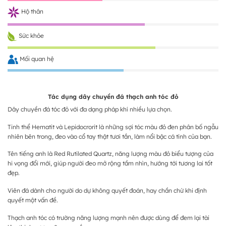
Hộ thân
Sức khỏe
Mối quan hệ
Tác dụng dây chuyền đá thạch anh tóc đỏ
Dây chuyền đá tóc đỏ với đa dạng pháp khí nhiều lựa chọn.
Tinh thể Hematit và Lepidocrorit là những sợi tóc màu đỏ đen phân bố ngẫu
nhiên bên trong, đeo vào cổ tay thật tươi tắn, làm nổi bậc cá tính của bạn.
Tên tiếng anh là Red Rutilated Quartz, năng lượng màu đỏ biểu tượng của
hi vọng đổi mới, giúp người đeo mở rộng tầm nhìn, hướng tới tương lai tốt
đẹp.
Viên đá dành cho người do dự không quyết đoán, hay chần chừ khi định
quyết một vấn đề.
Thạch anh tóc có trường năng lượng mạnh nên được dùng để đem lại tài