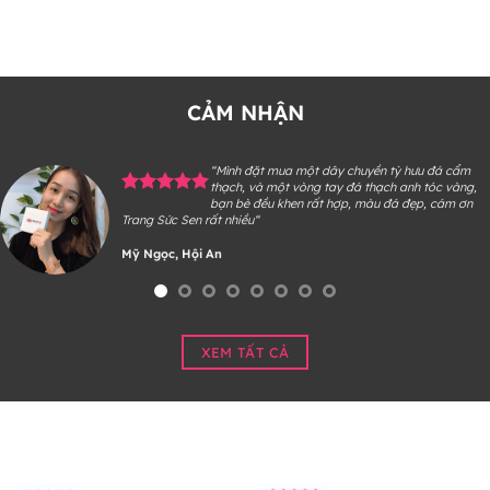
CẢM NHẬN
 dây chuyền tỳ hưu đá cẩm
“Hiền mua một vòn
 tay đá thạch anh tóc vàng,
một vòng thạch anh
t hợp, màu đá đẹp, cám ơn
là bạn của chị Sen 
khi cô mình đã thích và khen màu đ
Hiền, West Chester
XEM TẤT CẢ