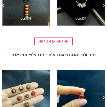
dcnd08
dcnd07
NHẬN GIÁ NHANH
DÂY CHUYỀN TÚI TIỀN THẠCH ANH TÓC ĐỎ