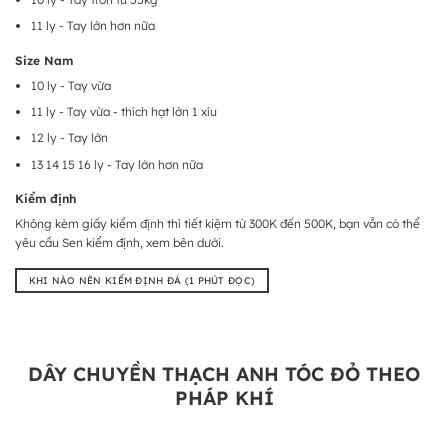
11 ly - Tay lớn hơn nữa
Size Nam
10 ly - Tay vừa
11 ly - Tay vừa - thích hạt lớn 1 xíu
12 ly - Tay lớn
13 14 15 16 ly - Tay lớn hơn nữa
Kiểm định
Không kèm giấy kiểm định thì tiết kiệm từ 300K đến 500K, bạn vẫn có thể
yêu cầu Sen kiểm định, xem bên dưới.
KHI NÀO NÊN KIỂM ĐỊNH ĐÁ (1 PHÚT ĐỌC)
DÂY CHUYỀN THẠCH ANH TÓC ĐỎ THEO
PHÁP KHÍ