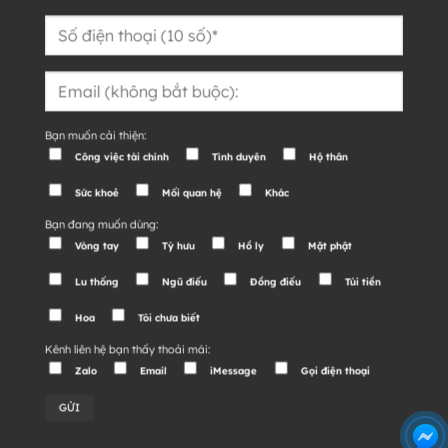
Bạn muốn cải thiện:
Công việc tài chính
Tình duyên
Hộ thân
Sức khoẻ
Mối quan hệ
Khác
Bạn đang muốn dùng:
Vòng tay
Tỳ hưu
Hồ ly
Mặt phật
Lu thống
Ngũ điếu
Đồng điếu
Túi tiền
Hoa
Tôi chưa biết
Kênh liên hệ bạn thấy thoải mái:
Zalo
Email
iMessage
Gọi điện thoại
Alternative: