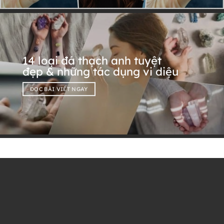
14 loại đá thạch anh tuyệt
đẹp & những tác dụng vi diệu
ĐỌC BÀI VIẾT NGAY