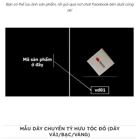
Bạn có thể lưu ảnh sản phẩm, rồi gửi qua nút chat Facebook bên dưới cũng
ok!
MẪU DÂY CHUYỀN TỲ HƯU TÓC ĐỎ (DÂY
VẢI/BẠC/VÀNG)