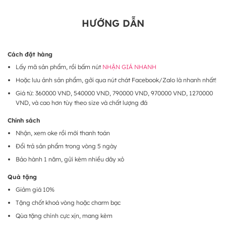
HƯỚNG DẪN
Cách đặt hàng
Lấy mã sản phẩm, rồi bấm nút
NHẬN GIÁ NHANH
Hoặc lưu ảnh sản phẩm, gởi qua nút chát Facebook/Zalo là nhanh nhất!
Giá từ: 360000 VND, 540000 VND, 790000 VND, 970000 VND, 1270000
VND, và cao hơn tùy theo size và chất lượng đá
Chính sách
Nhận, xem oke rồi mới thanh toán
Đổi trả sản phẩm trong vòng 5 ngày
Bảo hành 1 năm, gửi kèm nhiều dây xỏ
Quà tặng
Giảm giá 10%
Tặng chốt khoá vòng hoặc charm bạc
Qùa tặng chính cực xịn, mang kèm