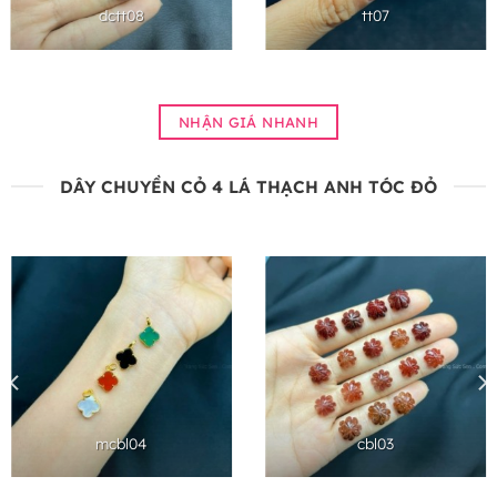
dctt08
tt07
NHẬN GIÁ NHANH
DÂY CHUYỀN CỎ 4 LÁ THẠCH ANH TÓC ĐỎ
mcbl04
cbl03