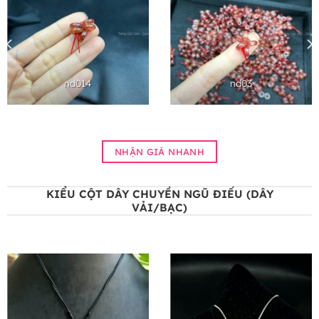
nd014
nd03
NHẬN GIÁ NHANH
KIỂU CỘT DÂY CHUYỀN NGŨ ĐIẾU (DÂY
VẢI/BẠC)