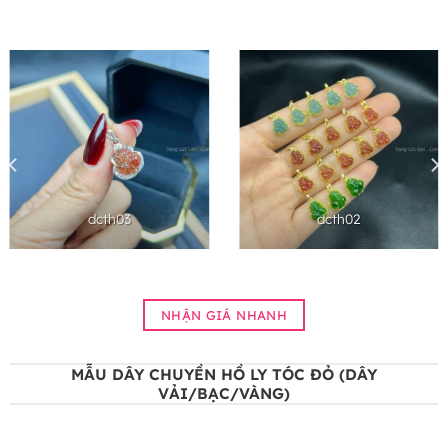
dcth03
dcth02
NHẬN GIÁ NHANH
MẪU DÂY CHUYỀN HỒ LY TÓC ĐỎ (DÂY
VẢI/BẠC/VÀNG)