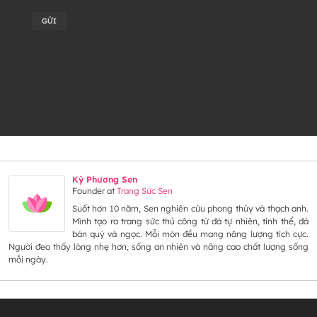
Alternative:
Kỳ Phương Sen
Founder
at
Trang Sức Sen
Suốt hơn 10 năm, Sen nghiên cứu phong thủy và thạch anh.
Mình tạo ra trang sức thủ công từ đá tự nhiên, tinh thể, đá
bán quý và ngọc. Mỗi món đều mang năng lượng tích cực.
Người đeo thấy lòng nhẹ hơn, sống an nhiên và nâng cao chất lượng sống
mỗi ngày.