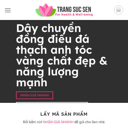
Bỏ
qua
nội
Dây chuyền
dung
đồng điếu đá
thạch anh tóc
vàng chất đẹp &
năng lượng
mạnh
NHẬN GIÁ NHANH
99+ DÂY CHUYỀN THẠCH ANH TÓC VÀNG
LẤY MÃ SẢN PHẨM
Rồi bấm nút
NHẬN GIÁ NHANH
để gửi cho Sen nhé.