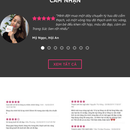
CẢM NHẬN
“Mình đặt mua một dây chuyền tỳ hưu đá cẩm
thạch, và một vòng tay đá thạch anh tóc vàng,
bạn bè đều khen rất hợp, màu đá đẹp, cám ơn
Trang Sức Sen rất nhiều“
Mỹ Ngọc, Hội An
XEM TẤT CẢ