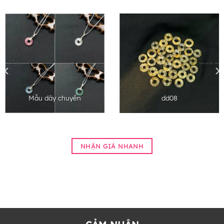
Mẫu dây chuyền
dd08
NHẬN GIÁ NHANH