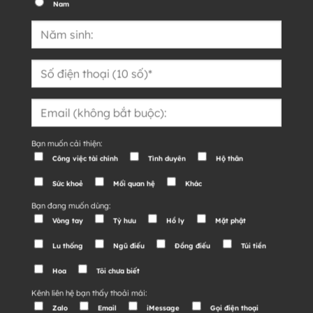
Nam
Bạn muốn cải thiện:
Công việc tài chính
Tình duyên
Hộ thân
Sức khoẻ
Mối quan hệ
Khác
Bạn đang muốn dùng:
Vòng tay
Tỳ hưu
Hồ ly
Mặt phật
Lu thống
Ngũ điếu
Đồng điếu
Túi tiền
Hoa
Tôi chưa biết
Kênh liên hệ bạn thấy thoải mái:
Zalo
Email
iMessage
Gọi điện thoại