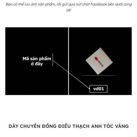
Bạn có thể lưu ảnh sản phẩm, rồi gửi qua nút chat Facebook bên dưới cũng
ok!
DÂY CHUYỀN ĐỒNG ĐIẾU THẠCH ANH TÓC VÀNG