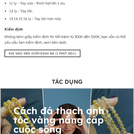
11 ly - Tay vừa - thích hạt lớn 1 xíu
12 ly - Tay lớn
13 14 15 16 ly - Tay lớn hơn nữa
Kiểm định
Không kèm giấy kiểm định thì tiết kiệm từ 300K đến 500K, bạn vẫn có thể
yêu cầu Sen kiểm định, xem bên dưới.
KHI NÀO NÊN KIỂM ĐỊNH ĐÁ (1 PHÚT ĐỌC)
TÁC DỤNG
Cách đá thạch anh
tóc vàng nâng cấp
cuộc sống