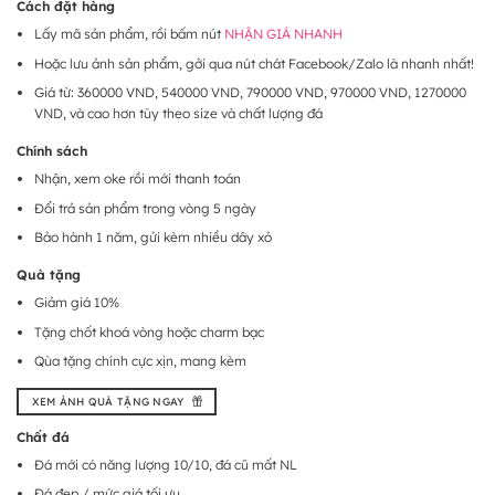
Cách đặt hàng
Lấy mã sản phẩm, rồi bấm nút
NHẬN GIÁ NHANH
Hoặc lưu ảnh sản phẩm, gởi qua nút chát Facebook/Zalo là nhanh nhất!
Giá từ: 360000 VND, 540000 VND, 790000 VND, 970000 VND, 1270000
VND, và cao hơn tùy theo size và chất lượng đá
Chính sách
Nhận, xem oke rồi mới thanh toán
Đổi trả sản phẩm trong vòng 5 ngày
Bảo hành 1 năm, gửi kèm nhiều dây xỏ
Quà tặng
Giảm giá 10%
Tặng chốt khoá vòng hoặc charm bạc
Qùa tặng chính cực xịn, mang kèm
XEM ẢNH QUÀ TẶNG NGAY
Chất đá
Đá mới có năng lượng 10/10, đá cũ mất NL
Đá đẹp / mức giá tối ưu