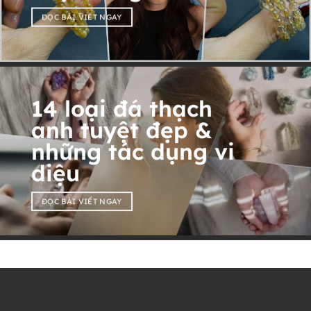
ĐỌC BÀI VIẾT NGAY
14 loại đá thạch
anh tuyệt đẹp &
những tác dụng vi
diệu
ĐỌC BÀI VIẾT NGAY