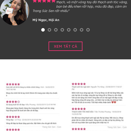
thạch, và một vòng tay đá thạch anh tóc vàng,
bạn bè đều khen rất hợp, màu đá đẹp, cám ơn
Trang Sức Sen rất nhiều“
Mỹ Ngọc, Hội An
XEM TẤT CẢ