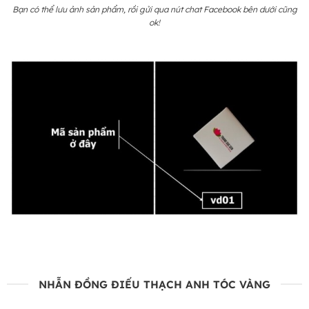
Bạn có thể lưu ảnh sản phẩm, rồi gửi qua nút chat Facebook bên dưới cũng
ok!
NHẪN ĐỒNG ĐIẾU THẠCH ANH TÓC VÀNG