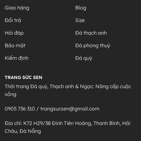
Giao hàng
Blog
Đổi trả
Size
Hỏi đáp
Đá thạch anh
Bảo mật
Đá phong thuỷ
Kiểm định
Đá quý
TRANG SỨC SEN
Thời trang Đá quý, Thạch anh & Ngọc: Nâng cấp cuộc
sống
0905 736 310 / trangsucsen@gmail.com
Địa chỉ: K72 H29/38 Đinh Tiên Hoàng, Thanh Bình, Hải
Châu, Đà Nẵng