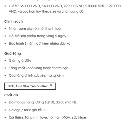
Giá từ: 360000 VND, 540000 VND, 790000 VND, 970000 VND, 1270000
VND, và cao hơn tùy theo size và chất lượng đá
Chính sách
Nhận, xem oke rồi mới thanh toán
Đổi trả sản phẩm trong vòng 5 ngày
Bảo hành 1 năm, gửi kèm nhiều dây xỏ
Quà tặng
Giảm giá 10%
Tặng chốt khoá vòng hoặc charm bạc
Qùa tặng chính cực xịn, mang kèm
XEM ẢNH QUÀ TẶNG NGAY
Chất đá
Đá mới có năng lượng 10/10, đá cũ mất NL
Đá đẹp / mức giá tối ưu
Cải thiện: Tài chính, love, hộ thân, MQH, sức khoẻ