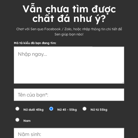
Vẫn chưa tìm được
chất đá như ý?
Chat với Sen qua Facebook / Zalo, hoặc nhập thông tin chi tiết để
Sen giúp bạn nào!
Mô tả kiểu đá bạn đang tìm:
Nữ dưới 45kg
Nữ 45 - 55kg
Nữ từ 55kg
Nam