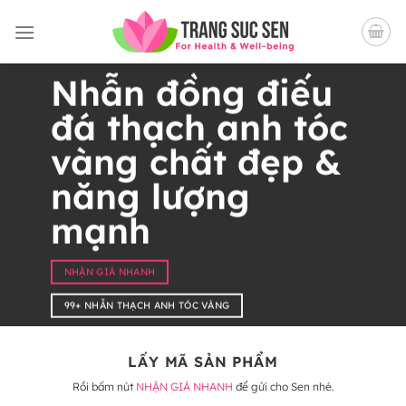
Bỏ
qua
nội
dung
Nhẫn đồng điếu
đá thạch anh tóc
vàng chất đẹp &
năng lượng
mạnh
NHẬN GIÁ NHANH
99+ NHẪN THẠCH ANH TÓC VÀNG
LẤY MÃ SẢN PHẨM
Rồi bấm nút
NHẬN GIÁ NHANH
để gửi cho Sen nhé.