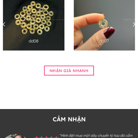
dd08
dd07
NHẬN GIÁ NHANH
CẢM NHẬN
“Mình đặt mua một dây chuyền tỳ hưu đá cẩm