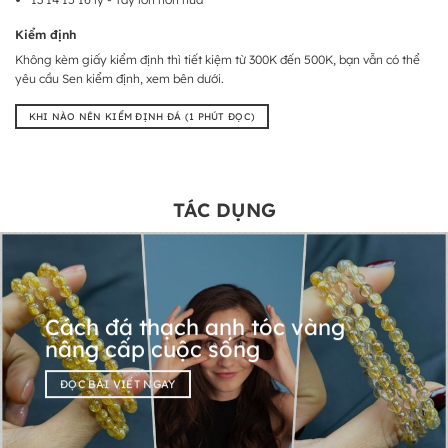
Kiểm định
Không kèm giấy kiểm định thì tiết kiệm từ 300K đến 500K, bạn vẫn có thể
yêu cầu Sen kiểm định, xem bên dưới.
KHI NÀO NÊN KIỂM ĐỊNH ĐÁ (1 PHÚT ĐỌC)
TÁC DỤNG
Cách đá thạch anh tóc vàng
nâng cấp cuộc sống
ĐỌC BÀI VIẾT NGAY