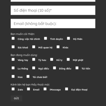
Bạn muốn cải thiện:
Công việc tài chính
Tình duyên
Hộ thân
Sức khoẻ
Mối quan hệ
Khác
Bạn đang muốn dùng:
Vòng tay
Tỳ hưu
Hồ ly
Mặt phật
Lu thống
Ngũ điếu
Đồng điếu
Túi tiền
Hoa
Tôi chưa biết
Kênh liên hệ bạn thấy thoải mái:
Zalo
Email
iMessage
Gọi điện thoại
Alternative: