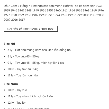
Đỏ / Cam / Hồng / Tím: hợp các bạn mệnh Hoả và Thổ có năm sinh 1938
1939 1946 1947 1948 1949 1956 1957 1960 1961 1964 1965 1968 1969 1976
1977 1978 1979 1986 1987 1990 1991 1994 1995 1998 1999 2006 2007 2008
2009 2016 2017.
TÌM MÀU ĐÁ HỢP MỆNH (1 PHÚT ĐỌC)
Size Nữ
6 ly - Hạt nhỏ mang kèm phụ kiện lắc, đồng hồ
8 ly - Tay vừa 45 - 55kg
9 ly - Tay vừa 45 - 55kg, thích hạt lớn 1 xíu
10 ly - Tay tròn từ 55kg
11 ly - Tay lớn hơn nữa
Size Nam
10 ly - Tay vừa
11 ly - Tay vừa - thích hạt lớn 1 xíu
12 ly - Tay lớn
13 14 15 16 ly - Tay lớn hơn nữa