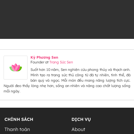
Kỳ Phương Sen
Founder
at
Trang Sức Sen
Suốt hơn 10 năm, Sen nghiên cứu phong thủy và thạch anh.
Mình tạo ra trang sức thủ công từ đá tự nhiên, tinh thể, đá
bán quý và ngọc. Mỗi món đều mang năng lượng tích cực.
Người đeo thấy lòng nhẹ hơn, sống an nhiên và nâng cao chất lượng sống
mỗi ngày.
CHÍNH SÁCH
DỊCH VỤ
Thanh toán
About