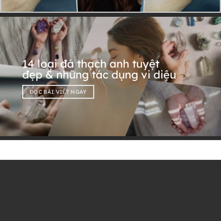
14 loại đá thạch anh tuyệt
đẹp & những tác dụng vi diệu
ĐỌC BÀI VIẾT NGAY