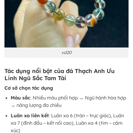
vd20
Tác dụng nổi bật của đá Thạch Anh Ưu
Linh Ngũ Sắc Tam Tài
Cơ sở chọn tác dụng
Màu sắc
: Nhiều màu phối hợp → Ngũ hành hòa hợp
→ năng lượng đa chiều
Luân xa liên kết
: Luân xa 6 (trán – trực giác), Luân
xa 7 (đỉnh đầu – kết nối cao), Luân xa 4 (tim – cảm
xúc)