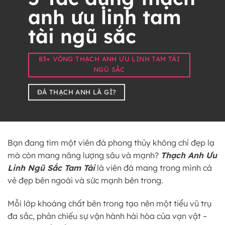
anh ưu linh tam
tài ngũ sắc
83+ VÒNG THẠCH ANH ƯU LINH TAM TÀI
NGŨ SẮC
ĐÁ THẠCH ANH LÀ GÌ?
Bạn đang tìm một viên đá phong thủy không chỉ đẹp lạ
mà còn mang năng lượng sâu và mạnh?
Thạch Anh Ưu
Linh Ngũ Sắc Tam Tài
là viên đá mang trong mình cả
vẻ đẹp bên ngoài và sức mạnh bên trong.
Mỗi lớp khoáng chất bên trong tạo nên một tiểu vũ trụ
đa sắc, phản chiếu sự vận hành hài hòa của vạn vật –