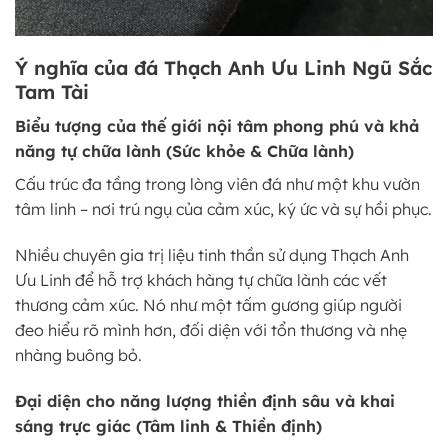
Ý nghĩa của đá Thạch Anh Ưu Linh Ngũ Sắc
Tam Tài
Biểu tượng của thế giới nội tâm phong phú và khả
năng tự chữa lành (Sức khỏe & Chữa lành)
Cấu trúc đa tầng trong lòng viên đá như một khu vườn
tâm linh – nơi trú ngụ của cảm xúc, ký ức và sự hồi phục.
Nhiều chuyên gia trị liệu tinh thần sử dụng Thạch Anh
Ưu Linh để hỗ trợ khách hàng tự chữa lành các vết
thương cảm xúc. Nó như một tấm gương giúp người
đeo hiểu rõ mình hơn, đối diện với tổn thương và nhẹ
nhàng buông bỏ.
Đại diện cho năng lượng thiền định sâu và khai
sáng trực giác (Tâm linh & Thiền định)