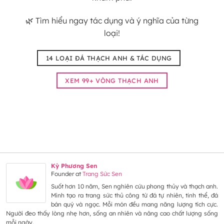
🌿 Tìm hiểu ngay tác dụng và ý nghĩa của từng
loại!
14 LOẠI ĐÁ THẠCH ANH & TÁC DỤNG
XEM 99+ VÒNG THẠCH ANH
Kỳ Phương Sen
Founder
at
Trang Sức Sen
Suốt hơn 10 năm, Sen nghiên cứu phong thủy và thạch anh.
Mình tạo ra trang sức thủ công từ đá tự nhiên, tinh thể, đá
bán quý và ngọc. Mỗi món đều mang năng lượng tích cực.
Người đeo thấy lòng nhẹ hơn, sống an nhiên và nâng cao chất lượng sống
mỗi ngày.