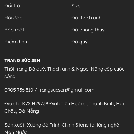
Đổi trả
Size
Hỏi đáp
Đá thạch anh
Bảo mật
Đá phong thuỷ
Kiểm định
Đá quý
TRANG SỨC SEN
Thời trang Đá quý, Thạch anh & Ngọc: Nâng cấp cuộc
sống
0905 736 310 / trangsucsen@gmail.com
Địa chỉ: K72 H29/38 Đinh Tiên Hoàng, Thanh Bình, Hải
Châu, Đà Nẵng
Sản xuất: Xưởng đá Trinh Chính Stone tại làng nghề
Non Nước