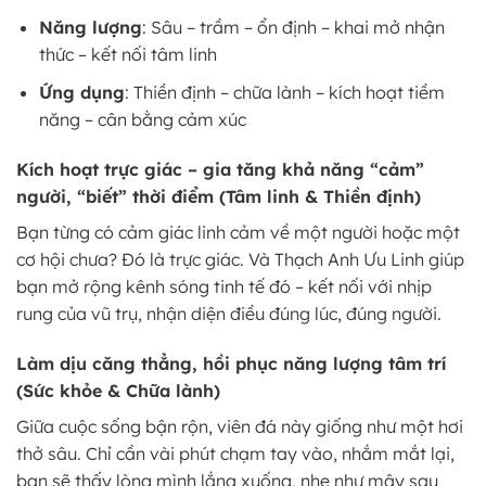
Năng lượng
: Sâu – trầm – ổn định – khai mở nhận
thức – kết nối tâm linh
Ứng dụng
: Thiền định – chữa lành – kích hoạt tiềm
năng – cân bằng cảm xúc
Kích hoạt trực giác – gia tăng khả năng “cảm”
người, “biết” thời điểm (Tâm linh & Thiền định)
Bạn từng có cảm giác linh cảm về một người hoặc một
cơ hội chưa? Đó là trực giác. Và Thạch Anh Ưu Linh giúp
bạn mở rộng kênh sóng tinh tế đó – kết nối với nhịp
rung của vũ trụ, nhận diện điều đúng lúc, đúng người.
Làm dịu căng thẳng, hồi phục năng lượng tâm trí
(Sức khỏe & Chữa lành)
Giữa cuộc sống bận rộn, viên đá này giống như một hơi
thở sâu. Chỉ cần vài phút chạm tay vào, nhắm mắt lại,
bạn sẽ thấy lòng mình lắng xuống, nhẹ như mây sau