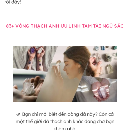
rồi đấy!
83+ VÒNG THẠCH ANH ƯU LINH TAM TÀI NGŨ SẮC
🌿 Bạn chỉ mới biết đến dòng đá này? Còn cả
một thế giới đá thạch anh khác đang chờ bạn
khám phá.