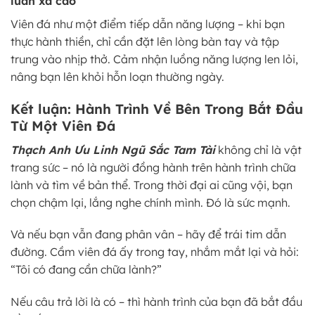
luân xa cao
Viên đá như một điểm tiếp dẫn năng lượng – khi bạn
thực hành thiền, chỉ cần đặt lên lòng bàn tay và tập
trung vào nhịp thở. Cảm nhận luồng năng lượng len lỏi,
nâng bạn lên khỏi hỗn loạn thường ngày.
Kết luận: Hành Trình Về Bên Trong Bắt Đầu
Từ Một Viên Đá
Thạch Anh Ưu Linh Ngũ Sắc Tam Tài
không chỉ là vật
trang sức – nó là người đồng hành trên hành trình chữa
lành và tìm về bản thể. Trong thời đại ai cũng vội, bạn
chọn chậm lại, lắng nghe chính mình. Đó là sức mạnh.
Và nếu bạn vẫn đang phân vân – hãy để trái tim dẫn
đường. Cầm viên đá ấy trong tay, nhắm mắt lại và hỏi:
“Tôi có đang cần chữa lành?”
Nếu câu trả lời là có – thì hành trình của bạn đã bắt đầu