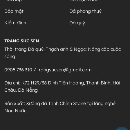
Bảo mật
Đá phong thuỷ
Kiểm định
Đá quý
TRANG SỨC SEN
Thời trang Đá quý, Thạch anh & Ngọc: Nâng cấp cuộc
sống
0905 736 310 / trangsucsen@gmail.com
Địa chỉ: K72 H29/38 Đinh Tiên Hoàng, Thanh Bình, Hải
Châu, Đà Nẵng
Sản xuất: Xưởng đá Trinh Chính Stone tại làng nghề
Non Nước