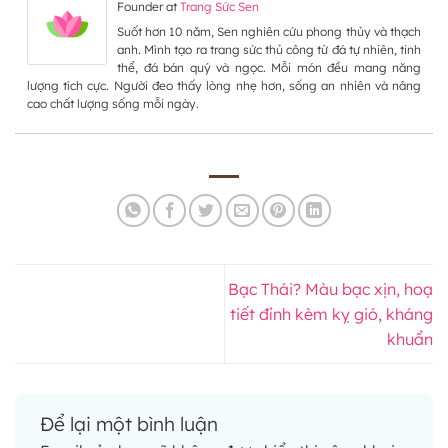
Founder
at
Trang Sức Sen
Suốt hơn 10 năm, Sen nghiên cứu phong thủy và thạch
anh. Mình tạo ra trang sức thủ công từ đá tự nhiên, tinh
thể, đá bán quý và ngọc. Mỗi món đều mang năng
lượng tích cực. Người đeo thấy lòng nhẹ hơn, sống an nhiên và nâng
cao chất lượng sống mỗi ngày.
Bạc Thái? Màu bạc xịn, hoạ
tiết đỉnh kèm kỵ gió, kháng
khuẩn
Để lại một bình luận