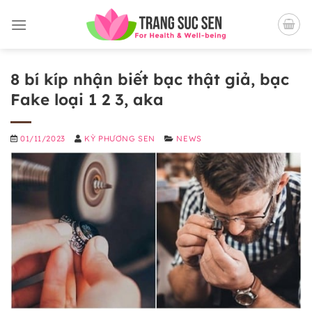
Bỏ
qua
nội
dung
8 bí kíp nhận biết bạc thật giả, bạc
Fake loại 1 2 3, aka
01/11/2023
KỲ PHƯƠNG SEN
NEWS