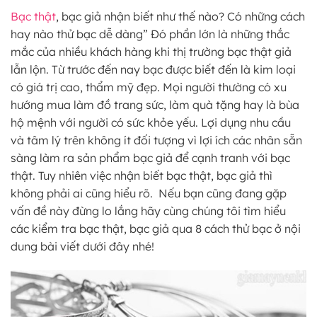
Bạc thật
, bạc giả nhận biết như thế nào? Có những cách
hay nào thử bạc dễ dàng” Đó phần lớn là những thắc
mắc của nhiều khách hàng khi thị trường bạc thật giả
lẫn lộn. Từ trước đến nay bạc được biết đến là kim loại
có giá trị cao, thẩm mỹ đẹp. Mọi người thường có xu
hướng mua làm đồ trang sức, làm quà tặng hay là bùa
hộ mệnh với người có sức khỏe yếu. Lợi dụng nhu cầu
và tâm lý trên không ít đối tượng vì lợi ích các nhân sẵn
sàng làm ra sản phẩm bạc giả để cạnh tranh với bạc
thật. Tuy nhiên việc nhận biết bạc thật, bạc giả thì
không phải ai cũng hiểu rõ. Nếu bạn cũng đang gặp
vấn đề này đừng lo lắng hãy cùng chúng tôi tìm hiểu
các kiểm tra bạc thật, bạc giả qua 8 cách thử bạc ở nội
dung bài viết dưới đây nhé!