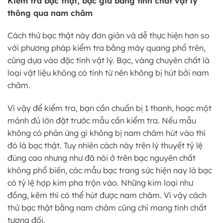
Kiểm tra bạc thật, bạc giả bằng tính chất vật lý
thông qua nam châm
Cách thử bạc thật này đơn giản và dễ thực hiện hơn so
với phương pháp kiểm tra bằng máy quang phổ trên,
cũng dựa vào đặc tính vật lý. Bạc, vàng chuyên chất là
loại vật liệu không có tính từ nên không bị hút bởi nam
châm.
Vì vậy để kiểm tra, bạn cần chuẩn bị 1 thanh, hoạc một
mảnh đủ lớn đặt trước mẫu cần kiểm tra. Nếu mẫu
không có phản ứng gì không bị nam châm hút vào thì
đó là bạc thật. Tuy nhiên cách này trên lý thuyết tỷ lệ
đúng cao nhưng như đã nói ở trên bạc nguyên chất
không phổ biến, các mẫu bạc trang sức hiện nay là bạc
có tỷ lệ hợp kim pha trộn vào. Những kim loại như
đồng, kẽm thì có thể hút được nam châm. Vì vậy cách
thử bạc thật bằng nam châm cũng chỉ mang tính chất
tương đối.