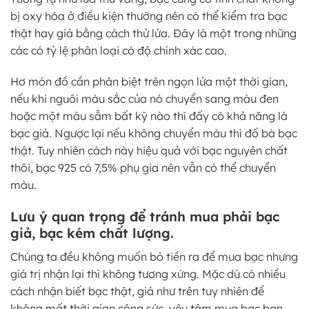
bị oxy hóa ở điều kiện thường nên có thể kiểm tra bạc
thật hay giả bằng cách thử lửa. Đây là một trong những
các có tỷ lệ phân loại có độ chính xác cao.
Hơ món đồ cần phân biệt trên ngọn lửa một thời gian,
nếu khi nguôi màu sắc của nó chuyển sang màu đen
hoặc một màu sẫm bất kỳ nào thì đấy có khả năng là
bạc giả. Ngược lại nếu không chuyển màu thì đố bà bạc
thật. Tuy nhiên cách này hiệu quả với bạc nguyên chất
thôi, bạc 925 có 7,5% phụ gia nên vẫn có thể chuyển
màu.
Lưu ý quan trọng để tránh mua phải bạc
giả, bạc kém chất lượng.
Chúng ta đều không muốn bỏ tiền ra để mua bạc nhưng
giá trị nhận lại thì không tương xứng. Mặc dù có nhiều
cách nhận biết bạc thật, giả như trên tuy nhiên để
không mất thời gian công sức, yêu tâm mua bạc bạn