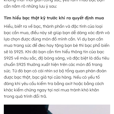
cần nắm rõ những lưu ý sau:
Tìm hiểu bạc thật kỹ trước khi ra quyết định mua
Hiểu, biết ra về bạc, thành phần và đặc tính của loại
bạc cần mua, điều này sẽ giúp bạn dễ dàng xác định và
lựa chọn được đúng món đồ mình cần. Ví dụ bạn cần
mua trang sức để đeo hay tặng bạn bè thì bạc phổ biến
sẽ là S925. Khi đó bạn cần tìm hiểu thông tin của bạc
S925 về màu sắc, độ bóng sáng, và đặc biệt là dấu tiêu
chuẩn S925 thường xuất hiện trên các món đồ trang
sức. Từ đó bạn có cái nhìn sơ bộ tổng quan phán đoán
được bạc thật, bạc giả tại cửa hàng. Nếu có yếu tố
đáng khi yêu cầu kiểm tra bằng axit hoặc bằng cách
khác kiểm chứng ngay tại nơi mua tránh khó khăn
trong quá trình đổi trả.