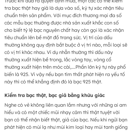
Trước khi đưa ra quyết định mua, một các có thể kiểm
tra bạc thật hay giả là dựa vào số, ký tự xác nhận tiêu
chuẩn trên sản phẩm. Với mục đích thương mại đa số
các mẫu bạc thường được nhà sản xuất khắc con số
cho biết tỷ lệ bạc nguyên chất hay còn gọi là xác nhận
tiêu chuẩn lên bề mặt đồ trang sức. Vị trí của dấu
thường không quy định bắt buộc ở vị trí nào, mỗi loại sẽ
có vị trí khác nhau. Ví dụ nhẫn thường thì dấu này
thường xuất hiện bề trong, lắc vòng tay, vòng cổ
thường xuất hiện trên móc cài,….Phần lớn ký tự này phổ
biến là 925. Vì vậy nếu bạn tìm thất phát hiện ra yếu tố
này thì có thể khẳng định đó là bạc 925 thật.
Kiểm tra bạc thật, bạc giả bằng khứu giác
Nghe có vẻ không liên quan lắm nhưng với những ai am
hiểu và có một chiếc mũi nhạy cảm thì thật tuyệt vời
bạn có thể nhận biết thật, giả của bạc. Nếu khi ngửi bạn
phát hiện có mùi lạ như mùi kim loại hay mùi tanh giống