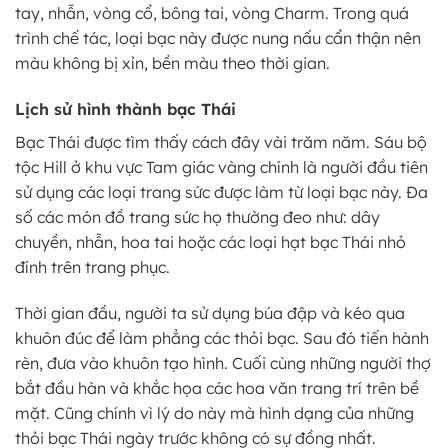
tay, nhẫn, vòng cổ, bông tai, vòng Charm. Trong quá
trình chế tác, loại bạc này được nung nấu cẩn thận nên
màu không bị xỉn, bền màu theo thời gian.
Lịch sử hình thành bạc Thái
Bạc Thái được tìm thấy cách đây vài trăm năm. Sáu bộ
tộc Hill ở khu vực Tam giác vàng chính là người đầu tiên
sử dụng các loại trang sức được làm từ loại bạc này. Đa
số các món đồ trang sức họ thường đeo như: dây
chuyền, nhẫn, hoa tai hoặc các loại hạt bạc Thái nhỏ
đính trên trang phục.
Thời gian đầu, người ta sử dụng búa đập và kéo qua
khuôn đúc để làm phẳng các thỏi bạc. Sau đó tiến hành
rèn, đưa vào khuôn tạo hình. Cuối cùng những người thợ
bắt đầu hàn và khắc họa các hoa văn trang trí trên bề
mặt. Cũng chính vì lý do này mà hình dạng của những
thỏi bạc Thái ngày trước không có sự đồng nhất.