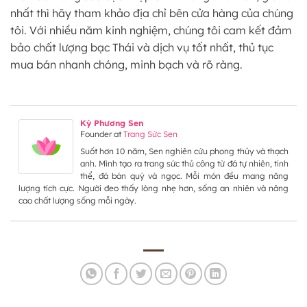
nhất thì hãy tham khảo địa chỉ bên cửa hàng của chúng
tôi. Với nhiều năm kinh nghiệm, chúng tôi cam kết đảm
bảo chất lượng bạc Thái và dịch vụ tốt nhất, thủ tục
mua bán nhanh chóng, minh bạch và rõ ràng.
Kỳ Phương Sen
Founder
at
Trang Sức Sen
Suốt hơn 10 năm, Sen nghiên cứu phong thủy và thạch
anh. Mình tạo ra trang sức thủ công từ đá tự nhiên, tinh
thể, đá bán quý và ngọc. Mỗi món đều mang năng
lượng tích cực. Người đeo thấy lòng nhẹ hơn, sống an nhiên và nâng
cao chất lượng sống mỗi ngày.