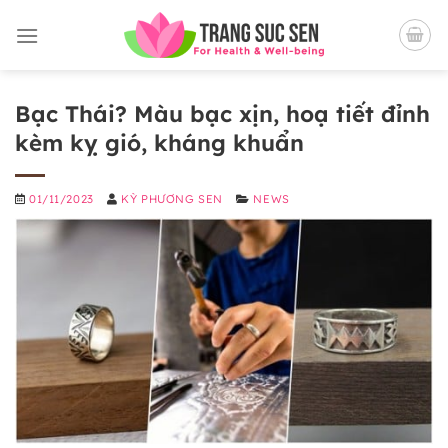
Bỏ
qua
nội
dung
Bạc Thái? Màu bạc xịn, hoạ tiết đỉnh
kèm kỵ gió, kháng khuẩn
01/11/2023
KỲ PHƯƠNG SEN
NEWS