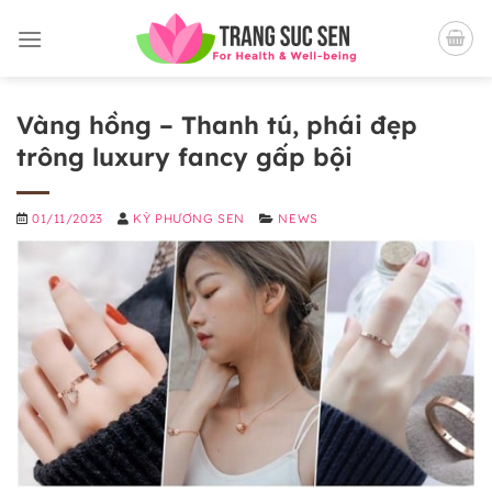
Bỏ
qua
nội
dung
Vàng hồng – Thanh tú, phái đẹp
trông luxury fancy gấp bội
01/11/2023
KỲ PHƯƠNG SEN
NEWS