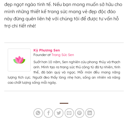
đẹp ngọt ngào tinh tế. Nếu bạn mong muốn sở hữu cho
mình những thiết kế trang sức mang vẻ đẹp độc đáo
này đừng quên liên hệ với chúng tôi để được tư vấn hỗ
trợ chi tiết nhé!
Kỳ Phương Sen
Founder
at
Trang Sức Sen
Suốt hơn 10 năm, Sen nghiên cứu phong thủy và thạch
anh. Mình tạo ra trang sức thủ công từ đá tự nhiên, tinh
thể, đá bán quý và ngọc. Mỗi món đều mang năng
lượng tích cực. Người đeo thấy lòng nhẹ hơn, sống an nhiên và nâng
cao chất lượng sống mỗi ngày.