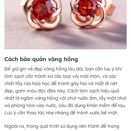
Cách bảo quản vàng hồng
Để giữ gìn vẻ đẹp vàng hồng lâu dài, bạn cần lưu ý khi
làm sạch cần tránh xa các loại vải mài mòn, và các
chất tẩy rửa hóa học để tránh gây hại và mất đi nét
đẹp, gam màu độc đáo này. Cách làm sạch hiệu quả
nhất là ngâm vàng hồng với chút nước ấm, lấy một chút
xà phòng hòa vào nước, sau đó dùng khăn mềm để lau.
Lưu ý cần thao tác nhẹ nhàng để tránh xước bề mặt.
Ngoài ra, trong quá trình sử dụng nên tránh để trang