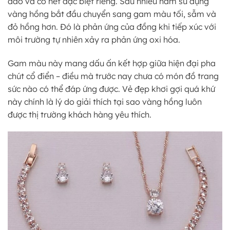
đáo và có nét đặc biệt riêng. Sau nhiều năm sử dụng
vàng hồng bắt đầu chuyển sang gam màu tối, sẫm và
đỏ hồng hơn. Đó là phản ứng của đồng khi tiếp xúc với
môi trường tự nhiên xảy ra phản ứng oxi hóa.
Gam màu này mang dấu ấn kết hợp giữa hiện đại pha
chút cổ điển – điều mà trước nay chưa có món đồ trang
sức nào có thể đáp ứng được. Vẻ đẹp khơi gợi quá khứ
này chính là lý do giải thích tại sao vàng hồng luôn
được thị trường khách hàng yêu thích.