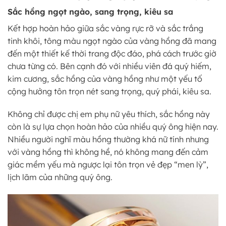
Sắc hồng ngọt ngào, sang trọng, kiêu sa
Kết hợp hoàn hảo giữa sắc vàng rực rỡ và sắc trắng
tinh khôi, tông màu ngọt ngào của vàng hồng đã mang
đến một thiết kế thời trang độc đáo, phá cách trước giờ
chưa từng có. Bên cạnh đó với nhiều viên đá quý hiếm,
kim cương, sắc hồng của vàng hồng như một yếu tố
cộng hưởng tôn trọn nét sang trọng, quý phái, kiêu sa.
Không chỉ được chị em phụ nữ yêu thích, sắc hồng này
còn là sự lựa chọn hoàn hảo của nhiều quý ông hiện nay.
Nhiều người nghĩ màu hồng thường khá nữ tính nhưng
với vàng hồng thì không hề, nó không mang đến cảm
giác mềm yếu mà ngược lại tôn trọn vẻ đẹp “men lỳ”,
lịch lãm của những quý ông.