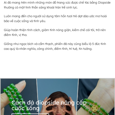
Ai đó mang trên mình những món đồ trang sức được chế tác bằng Diopside
thường có một tinh thần sảng khoái tràn trề sinh lực.
Luôn mang đến cho người sử dụng tâm hồn tươi trẻ dạt dào ước mơ hoài
bão về cuộc sống và tình yêu.
Giúp hoàn thiện tính cách, giảm tính nóng giận, kiềm chế cái tôi, trở nên
điềm tĩnh, vị tha.
Giống như ngọc bích và cẩm thạch, phiến đá này cũng biểu lộ 5 đức tính
cao quý là nhân nghĩa, công chính, điềm tĩnh, trí tuệ, tin tưởng.
Cách đá diopside nâng cấp
cuộc sống