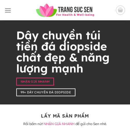
Bỏ
qua
nội
dung
Dây chuyền túi
tiền đá diopside
chất đẹp & năng
lượng mạnh
NHẬN GIÁ NHANH
99+ DÂY CHUYỀN ĐÁ DIOPSIDE
LẤY MÃ SẢN PHẨM
Rồi bấm nút
NHẬN GIÁ NHANH
để gửi cho Sen nhé.