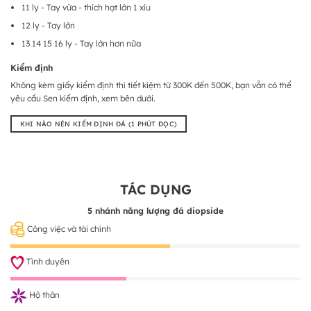
11 ly - Tay vừa - thích hạt lớn 1 xíu
12 ly - Tay lớn
13 14 15 16 ly - Tay lớn hơn nữa
Kiểm định
Không kèm giấy kiểm định thì tiết kiệm từ 300K đến 500K, bạn vẫn có thể
yêu cầu Sen kiểm định, xem bên dưới.
KHI NÀO NÊN KIỂM ĐỊNH ĐÁ (1 PHÚT ĐỌC)
TÁC DỤNG
5 nhánh năng lượng đá diopside
Công việc và tài chính
Tình duyên
Hộ thân