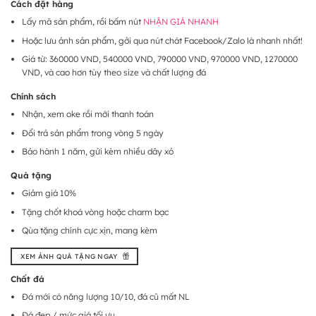
Cách đặt hàng
Lấy mã sản phẩm, rồi bấm nút
NHẬN GIÁ NHANH
Hoặc lưu ảnh sản phẩm, gởi qua nút chát Facebook/Zalo là nhanh nhất!
Giá từ: 360000 VND, 540000 VND, 790000 VND, 970000 VND, 1270000
VND, và cao hơn tùy theo size và chất lượng đá
Chính sách
Nhận, xem oke rồi mới thanh toán
Đổi trả sản phẩm trong vòng 5 ngày
Bảo hành 1 năm, gửi kèm nhiều dây xỏ
Quà tặng
Giảm giá 10%
Tặng chốt khoá vòng hoặc charm bạc
Qùa tặng chính cực xịn, mang kèm
XEM ẢNH QUÀ TẶNG NGAY
Chất đá
Đá mới có năng lượng 10/10, đá cũ mất NL
Đá đẹp / mức giá tối ưu