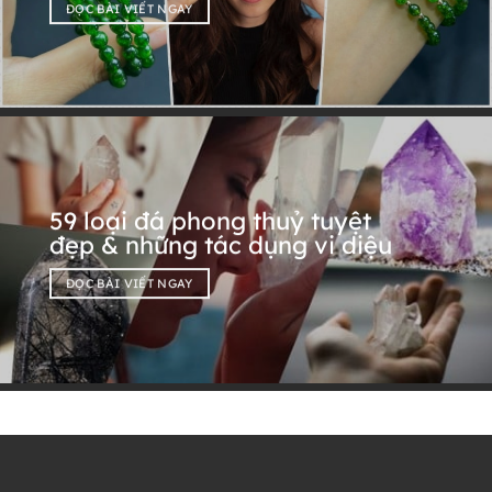
ĐỌC BÀI VIẾT NGAY
59 loại đá phong thuỷ tuyệt
đẹp & những tác dụng vi diệu
ĐỌC BÀI VIẾT NGAY