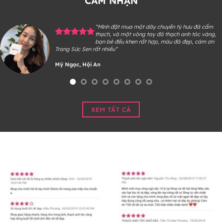
CẢM NHẬN
“Mình đặt mua một dây chuyền tỳ hưu đá cẩm
thạch, và một vòng tay đá thạch anh tóc vàng,
bạn bè đều khen rất hợp, màu đá đẹp, cám ơn
Trang Sức Sen rất nhiều“
Mỹ Ngọc, Hội An
XEM TẤT CẢ