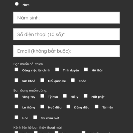
Nam
Bạn muốn cải thiện:
Công việc tài chính
Tình duyên
Hộ thân
Sức khoẻ
Mối quan hệ
Khác
Bạn đang muốn dùng:
Vòng tay
Tỳ hưu
Hồ ly
Mặt phật
Lu thống
Ngũ điếu
Đồng điếu
Túi tiền
Hoa
Tôi chưa biết
Kênh liên hệ bạn thấy thoải mái: