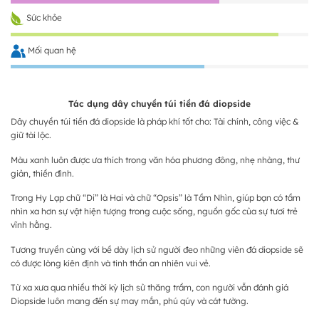
Sức khỏe
Mối quan hệ
Tác dụng dây chuyền túi tiền đá diopside
Dây chuyền túi tiền đá diopside là pháp khí tốt cho: Tài chính, công việc &
giữ tài lộc.
Màu xanh luôn được ưa thích trong văn hóa phương đông, nhẹ nhàng, thư
giản, thiền đình.
Trong Hy Lạp chữ “Di” là Hai và chữ “Opsis” là Tầm Nhìn, giúp bạn có tầm
nhìn xa hơn sự vật hiện tượng trong cuộc sống, nguồn gốc của sự tươi trẻ
vĩnh hằng.
Tương truyền cùng với bề dày lịch sử người đeo những viên đá diopside sẽ
có được lòng kiên định và tinh thần an nhiên vui vẻ.
Từ xa xưa qua nhiều thời kỳ lịch sử thăng trầm, con người vẫn đánh giá
Diopside luôn mang đến sự may mắn, phú qúy và cát tường.