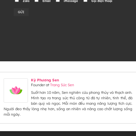
Zalo
Email
iMessage
Gọi điện thoại
Alternative:
Kỳ Phương Sen
Founder
at
Trang Sức Sen
Suốt hơn 10 năm, Sen nghiên cứu phong thủy và thạch anh.
Mình tạo ra trang sức thủ công từ đá tự nhiên, tinh thể, đá
bán quý và ngọc. Mỗi món đều mang năng lượng tích cực.
Người đeo thấy lòng nhẹ hơn, sống an nhiên và nâng cao chất lượng sống
mỗi ngày.