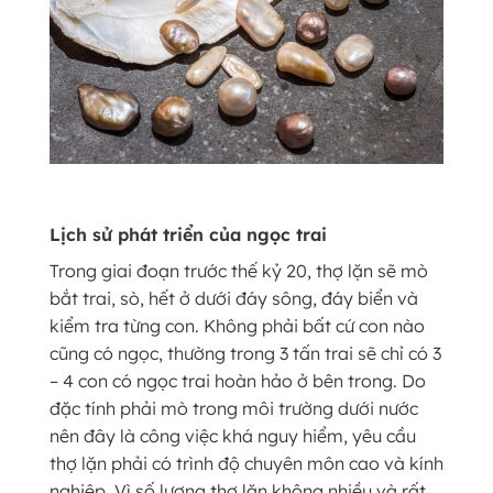
Lịch sử phát triển của ngọc trai​
Trong giai đoạn trước thế kỷ 20, thợ lặn sẽ mò
bắt trai, sò, hết ở dưới đáy sông, đáy biển và
kiểm tra từng con. Không phải bất cứ con nào
cũng có ngọc, thường trong 3 tấn trai sẽ chỉ có 3
– 4 con có ngọc trai hoàn hảo ở bên trong. Do
đặc tính phải mò trong môi trường dưới nước
nên đây là công việc khá nguy hiểm, yêu cầu
thợ lặn phải có trình độ chuyên môn cao và kính
nghiệp. Vì số lượng thợ lặn không nhiều và rất