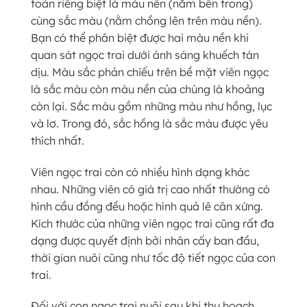
toàn riêng biệt là màu nền (nằm bên trong)
cùng sắc màu (nằm chồng lên trên màu nền).
Bạn có thể phân biệt được hai màu nền khi
quan sát ngọc trai dưới ánh sáng khuếch tán
dịu. Màu sắc phản chiếu trên bề mặt viên ngọc
là sắc màu còn màu nền của chúng là khoảng
còn lại. Sắc màu gồm những màu như hồng, lục
và lơ. Trong đó, sắc hồng là sắc màu được yêu
thích nhất.
Viên ngọc trai còn có nhiều hình dạng khác
nhau. Những viên có giá trị cao nhất thường có
hình cầu đồng đều hoặc hình quả lê cân xứng.
Kích thước của những viên ngọc trai cũng rất đa
dạng được quyết định bởi nhân cấy ban đầu,
thời gian nuôi cũng như tốc độ tiết ngọc của con
trai.
Đối với con ngọc trai nuôi sau khi thu hoạch