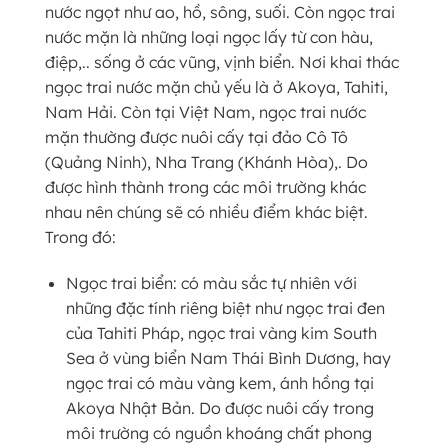
nước ngọt như ao, hồ, sông, suối. Còn ngọc trai
nước mặn là những loại ngọc lấy từ con hàu,
điệp,.. sống ở các vũng, vịnh biển. Nơi khai thác
ngọc trai nước mặn chủ yếu là ở Akoya, Tahiti,
Nam Hải. Còn tại Việt Nam, ngọc trai nước
mặn thường được nuôi cấy tại đảo Cô Tô
(Quảng Ninh), Nha Trang (Khánh Hòa),. Do
được hình thành trong các môi trường khác
nhau nên chúng sẽ có nhiều điểm khác biệt.
Trong đó:
Ngọc trai biển: có màu sắc tự nhiên với
những đặc tính riêng biệt như ngọc trai đen
của Tahiti Pháp, ngọc trai vàng kim South
Sea ở vùng biển Nam Thái Bình Dương, hay
ngọc trai có màu vàng kem, ánh hồng tại
Akoya Nhật Bản. Do được nuôi cấy trong
môi trường có nguồn khoáng chất phong