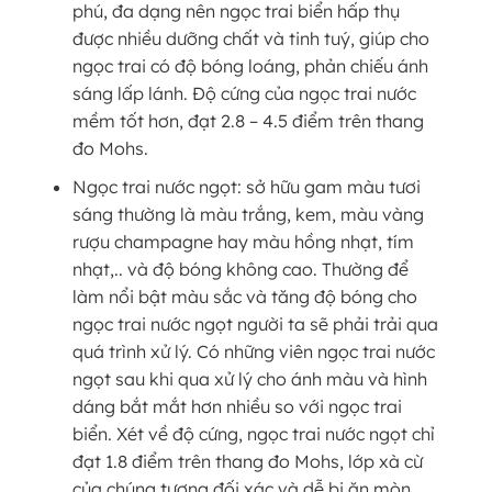
phú, đa dạng nên ngọc trai biển hấp thụ
được nhiều dưỡng chất và tinh tuý, giúp cho
ngọc trai có độ bóng loáng, phản chiếu ánh
sáng lấp lánh. Độ cứng của ngọc trai nước
mềm tốt hơn, đạt 2.8 – 4.5 điểm trên thang
đo Mohs.
Ngọc trai nước ngọt: sở hữu gam màu tươi
sáng thường là màu trắng, kem, màu vàng
rượu champagne hay màu hồng nhạt, tím
nhạt,.. và độ bóng không cao. Thường để
làm nổi bật màu sắc và tăng độ bóng cho
ngọc trai nước ngọt người ta sẽ phải trải qua
quá trình xử lý. Có những viên ngọc trai nước
ngọt sau khi qua xử lý cho ánh màu và hình
dáng bắt mắt hơn nhiều so với ngọc trai
biển. Xét về độ cứng, ngọc trai nước ngọt chỉ
đạt 1.8 điểm trên thang đo Mohs, lớp xà cừ
của chúng tương đối xác và dễ bị ăn mòn,