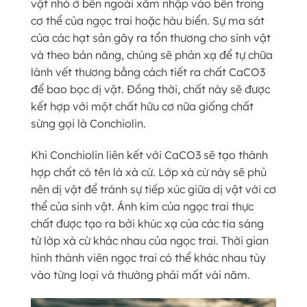
vật nhỏ ở bên ngoài xâm nhập vào bên trong
cơ thể của ngọc trai hoặc hàu biển. Sự ma sát
của các hạt sản gây ra tổn thương cho sinh vật
và theo bản năng, chúng sẽ phản xạ để tự chữa
lành vết thương bằng cách tiết ra chất CaCO3
để bao bọc dị vật. Đồng thời, chất này sẽ được
kết hợp với một chất hữu cơ nữa giống chất
sừng gọi là Conchiolin.
Khi Conchiolin liên kết với CaCO3 sẽ tạo thành
hợp chất có tên là xà cừ. Lớp xà cừ này sẽ phủ
nên dị vật để tránh sự tiếp xúc giữa dị vật với cơ
thể của sinh vật. Ánh kim của ngọc trai thực
chất được tạo ra bởi khúc xạ của các tia sáng
từ lớp xà cừ khác nhau của ngọc trai. Thời gian
hình thành viên ngọc trai có thể khác nhau tùy
vào từng loại và thường phải mất vài năm.