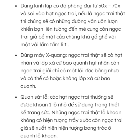
Dùng kính lúp có độ phóng đại từ 50x – 70x
và soi vào hạt ngọc trai, nếu là ngọc trai thật
thì chúng sẽ có những đường vân uốn lượn
khiến bạn liên tưởng đến mê cung còn ngọc
trai giả bề mặt của chúng khá gồ ghề với
một vài lấm tấm li ti.
Dùng máy X-quang: ngọc trai thật sẽ có hạt
nhân và lớp xà cừ bao quanh hạt nhân còn
ngọc trai giải chỉ có một lõi đặc bằng nhựa
và có thể có hoặc không lớp xà cừ bao
quanh.
Quan sát lỗ: các hạt ngọc trai thường sẽ
được khoan 1 lỗ nhỏ để sử dụng trong thiết
kế trang sức. Những ngọc trai thật lỗ khoan
không có hiện tượng trầy xước còn ngọc trai
giả sẽ xuất hiện hiện tượng bong tróc ở
quanh lỗ khoan.