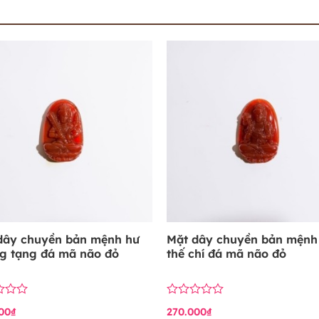
dây chuyền bản mệnh hư
Mặt dây chuyền bản mệnh
g tạng đá mã não đỏ
thế chí đá mã não đỏ
Được
00
₫
270.000
₫
xếp