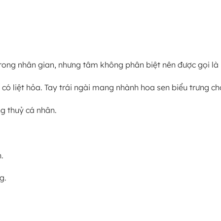
trong nhân gian, nhưng tâm không phân biệt nên được gọi là
ó liệt hỏa. Tay trái ngài mang nhành hoa sen biểu trưng ch
ng thuỷ cá nhân.
.
g.