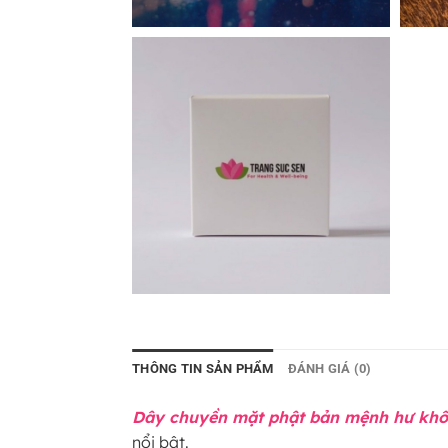
THÔNG TIN SẢN PHẨM
ĐÁNH GIÁ (0)
Dây chuyền mặt phật bản mệnh hư không
nổi bật.