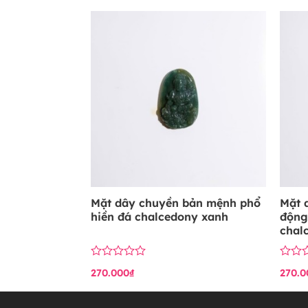
hạng
hạng
0
0
5
5
sao
sao
Mặt dây chuyền bản mệnh phổ
Mặt 
hiền đá chalcedony xanh
động
chal
Được
Được
270.000
₫
270.0
xếp
xếp
hạng
hạng
0
0