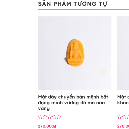
SẢN PHẨM TƯƠNG TỰ
Mặt dây chuyền bản mệnh bất
Mặt 
động minh vương đá mã não
khôn
vàng
Được
Được
270.000
₫
270.0
xếp
xếp