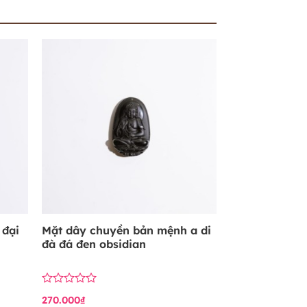
 đại
Mặt dây chuyền bản mệnh a di
đà đá đen obsidian
Được
270.000
₫
xếp