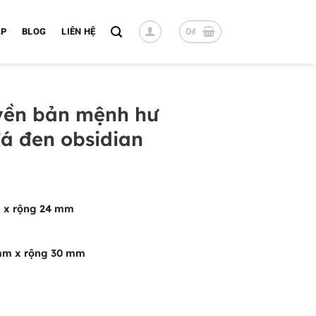
0
₫
ÁP
BLOG
LIÊN HỆ
yền bản mệnh hư
á đen obsidian
m x rộng 24 mm
mm x rộng 30 mm
 hư không tạng đá đen obsidian số lượng