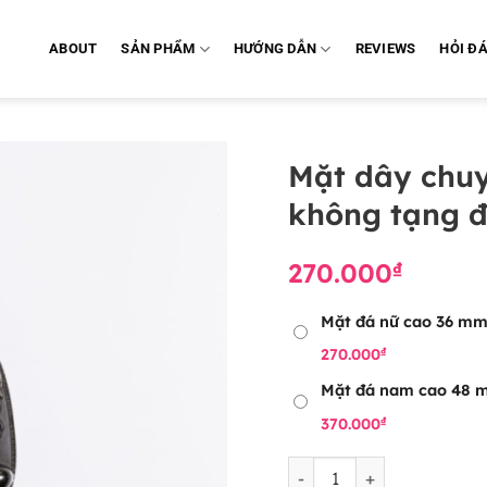
ABOUT
SẢN PHẨM
HƯỚNG DẪN
REVIEWS
HỎI Đ
Mặt dây chu
không tạng đ
270.000
₫
Alternative:
Mặt đá nữ cao 36 m
₫
270.000
Mặt đá nam cao 48 
₫
370.000
Mặt dây chuyền bản mệnh