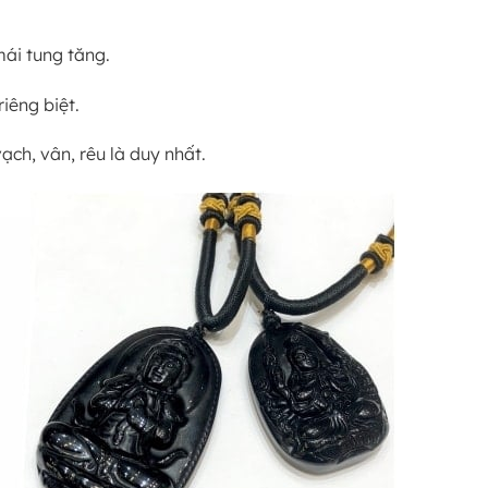
mái tung tăng.
iêng biệt.
ạch, vân, rêu là duy nhất.