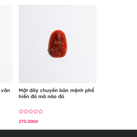
hạng
0
5
sao
 văn
Mặt dây chuyền bản mệnh phổ
hiền đá mã não đỏ
Được
270.000
₫
xếp
hạng
0