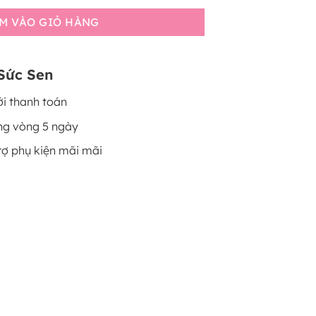
M VÀO GIỎ HÀNG
Sức Sen
i thanh toán
ng vòng 5 ngày
rợ phụ kiện mãi mãi