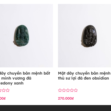
hạng
0
5
sao
dây chuyền bản mệnh bất
Mặt dây chuyền bản mệnh
 minh vương đá
thù sư lợi đá đen obsidian
cedony xanh
Được
00
₫
270.000
₫
xếp
hạng
0