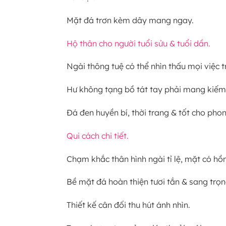
Mặt đá trơn kèm dây mang ngay.
Hộ thân cho người tuổi sửu & tuổi dần.
Ngài thông tuệ có thể nhìn thấu mọi việc 
Hư không tạng bồ tát tay phải mang kiếm c
Đá đen huyền bí, thời trang & tốt cho pho
Qui cách chi tiết.
Chạm khắc thân hình ngài tỉ lệ, mặt có hồn
Bề mặt đá hoàn thiện tươi tắn & sang trọn
Thiết kế cân đối thu hút ánh nhìn.