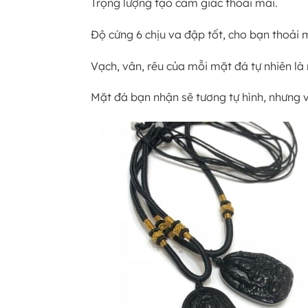
Trọng lượng tạo cảm giác thoải mái.
Độ cứng 6 chịu va đập tốt, cho bạn thoải 
Vạch, vân, rêu của mỗi mặt đá tự nhiên là r
Mặt đá bạn nhận sẽ tương tự hình, nhưng v