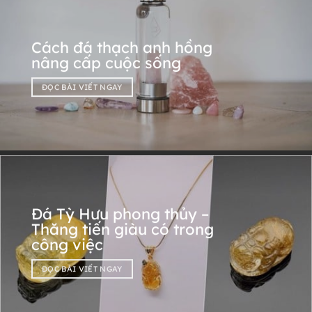
Cách đá thạch anh hồng
nâng cấp cuộc sống
ĐỌC BÀI VIẾT NGAY
Đá Tỳ Hưu phong thủy –
Thăng tiến giàu có trong
công việc
ĐỌC BÀI VIẾT NGAY