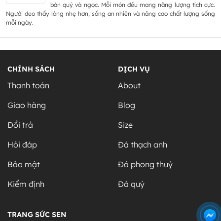
bán quý và ngọc. Mỗi món đều mang năng lượng tích cực.
Người đeo thấy lòng nhẹ hơn, sống an nhiên và nâng cao chất lượng sống
mỗi ngày.
CHÍNH SÁCH
DỊCH VỤ
Thanh toán
About
Giao hàng
Blog
Đổi trả
Size
Hỏi đáp
Đá thạch anh
Bảo mật
Đá phong thuỷ
Kiểm định
Đá quý
TRANG SỨC SEN