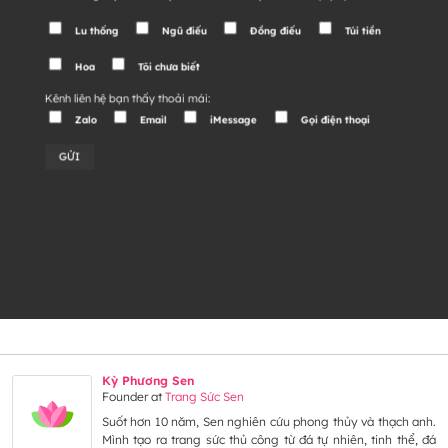
Lu thống
Ngũ điếu
Đồng điếu
Túi tiền
Hoa
Tôi chưa biết
Kênh liên hệ bạn thấy thoải mái:
Zalo
Email
iMessage
Gọi điện thoại
Alternative:
Kỳ Phương Sen
Founder
at
Trang Sức Sen
Suốt hơn 10 năm, Sen nghiên cứu phong thủy và thạch anh.
Mình tạo ra trang sức thủ công từ đá tự nhiên, tinh thể, đá