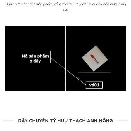
Bạn có thể lưu ảnh sản phẩm, rồi gửi qua nút chat Facebook bên dưới cũng
ok!
DÂY CHUYỀN TỲ HƯU THẠCH ANH HỒNG