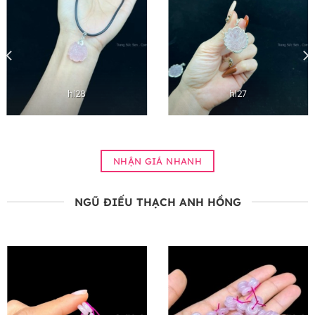
hl28
hl27
NHẬN GIÁ NHANH
NGŨ ĐIẾU THẠCH ANH HỒNG