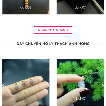
dcnd08
dcnd07
NHẬN GIÁ NHANH
DÂY CHUYỀN HỒ LY THẠCH ANH HỒNG
tttah07