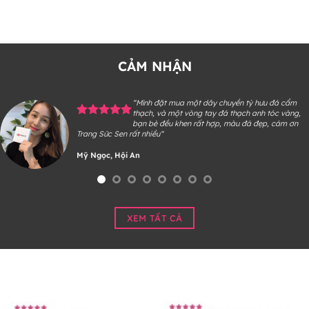
CẢM NHẬN
“Mình đặt mua một dây chuyền tỳ hưu đá cẩm
thạch, và một vòng tay đá thạch anh tóc vàng,
bạn bè đều khen rất hợp, màu đá đẹp, cám ơn
Trang Sức Sen rất nhiều“
Mỹ Ngọc, Hội An
XEM TẤT CẢ