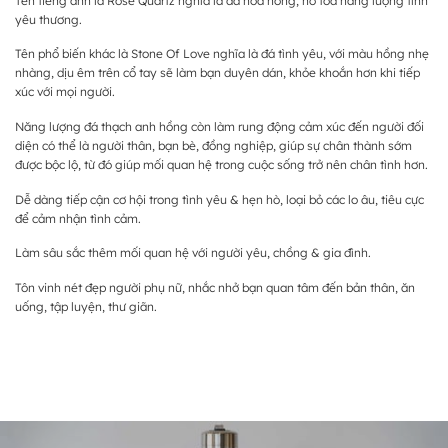
Tên tiếng anh là Rose Quartz nghĩa là đá hoa hồng, nó tỏa năng lượng tình
yêu thương.
Tên phổ biến khác là Stone Of Love nghĩa là đá tình yêu, với màu hồng nhẹ
nhàng, dịu êm trên cổ tay sẽ làm bạn duyên dán, khỏe khoắn hơn khi tiếp
xúc với mọi người.
Năng lượng đá thạch anh hồng còn làm rung động cảm xúc đến người đối
diện có thể là người thân, bạn bè, đồng nghiệp, giúp sự chân thành sớm
được bộc lộ, từ đó giúp mối quan hệ trong cuộc sống trở nên chân tình hơn.
Dễ dàng tiếp cận cơ hội trong tình yêu & hẹn hò, loại bỏ các lo âu, tiêu cực
để cảm nhận tình cảm.
Làm sâu sắc thêm mối quan hệ với người yêu, chồng & gia đình.
Tôn vinh nét đẹp người phụ nữ, nhắc nhở bạn quan tâm đến bản thân, ăn
uống, tập luyện, thư giãn.