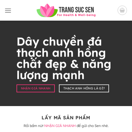
Bỏ
qua
nội
dung
Dây chuyền đá
thạch anh hồng
chất đẹp & năng
lượng mạnh
NHẬN GIÁ NHANH
THẠCH ANH HỒNG LÀ GÌ?
LẤY MÃ SẢN PHẨM
Rồi bấm nút
NHẬN GIÁ NHANH
để gửi cho Sen nhé.