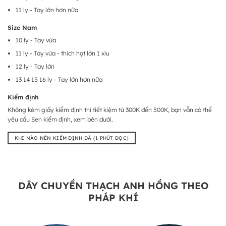
11 ly - Tay lớn hơn nữa
Size Nam
10 ly - Tay vừa
11 ly - Tay vừa - thích hạt lớn 1 xíu
12 ly - Tay lớn
13 14 15 16 ly - Tay lớn hơn nữa
Kiểm định
Không kèm giấy kiểm định thì tiết kiệm từ 300K đến 500K, bạn vẫn có thể
yêu cầu Sen kiểm định, xem bên dưới.
KHI NÀO NÊN KIỂM ĐỊNH ĐÁ (1 PHÚT ĐỌC)
DÂY CHUYỀN THẠCH ANH HỒNG THEO
PHÁP KHÍ