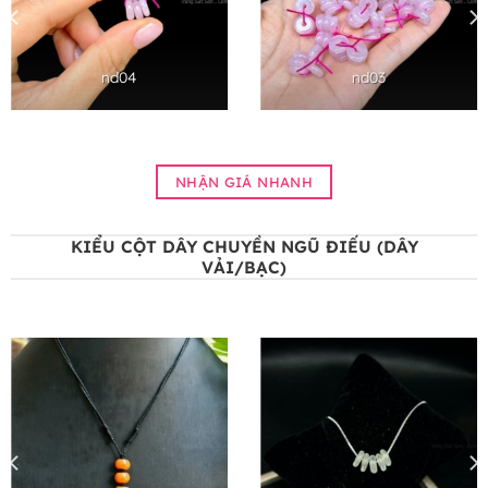
nd04
nd03
NHẬN GIÁ NHANH
KIỂU CỘT DÂY CHUYỀN NGŨ ĐIẾU (DÂY
VẢI/BẠC)