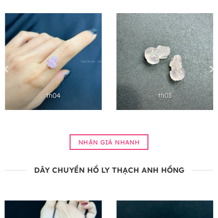
th04
th03
NHẬN GIÁ NHANH
DÂY CHUYỀN HỒ LY THẠCH ANH HỒNG