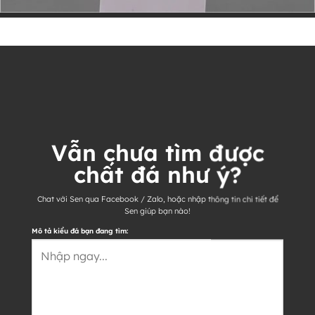
Vẫn chưa tìm được
chất đá như ý?
Chat với Sen qua Facebook / Zalo, hoặc nhập thông tin chi tiết để
Sen giúp bạn nào!
Mô tả kiểu đá bạn đang tìm: