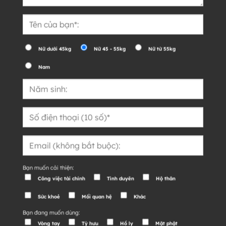
Nữ dưới 45kg
Nữ 45 - 55kg
Nữ từ 55kg
Nam
Bạn muốn cải thiện:
Công việc tài chính
Tình duyên
Hộ thân
Sức khoẻ
Mối quan hệ
Khác
Bạn đang muốn dùng:
Vòng tay
Tỳ hưu
Hồ ly
Mặt phật