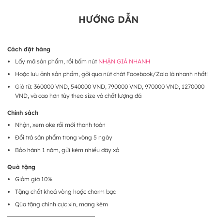
HƯỚNG DẪN
Cách đặt hàng
Lấy mã sản phẩm, rồi bấm nút
NHẬN GIÁ NHANH
Hoặc lưu ảnh sản phẩm, gởi qua nút chát Facebook/Zalo là nhanh nhất!
Giá từ: 360000 VND, 540000 VND, 790000 VND, 970000 VND, 1270000
VND, và cao hơn tùy theo size và chất lượng đá
Chính sách
Nhận, xem oke rồi mới thanh toán
Đổi trả sản phẩm trong vòng 5 ngày
Bảo hành 1 năm, gửi kèm nhiều dây xỏ
Quà tặng
Giảm giá 10%
Tặng chốt khoá vòng hoặc charm bạc
Qùa tặng chính cực xịn, mang kèm