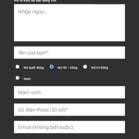
Mô tả kiểu đá bạn đang tìm:
Nữ dưới 45kg
Nữ 45 - 55kg
Nữ từ 55kg
Nam