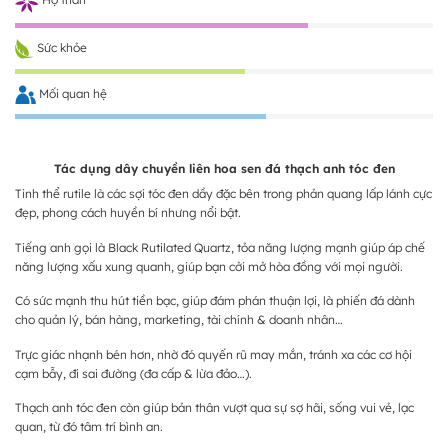
Sức khỏe
Mối quan hệ
Tác dụng dây chuyền liên hoa sen đá thạch anh tóc đen
Tinh thể rutile là các sợi tóc đen dầy đặc bên trong phản quang lấp lánh cực
đẹp, phong cách huyền bí nhưng nổi bật.
Tiếng anh gọi là Black Rutilated Quartz, tỏa năng lượng mạnh giúp áp chế
năng lượng xấu xung quanh, giúp bạn cởi mở hòa đồng với mọi người.
Có sức mạnh thu hút tiền bạc, giúp đám phán thuận lợi, là phiến đá dành
cho quản lý, bán hàng, marketing, tài chính & doanh nhân…
Trực giác nhạnh bén hơn, nhờ đó quyến rũ may mắn, tránh xa các cơ hội
cạm bẫy, đi sai đường (đa cấp & lừa đảo…).
Thạch anh tóc đen còn giúp bản thân vượt qua sự sợ hãi, sống vui vẻ, lạc
quan, từ đó tâm trí bình an.