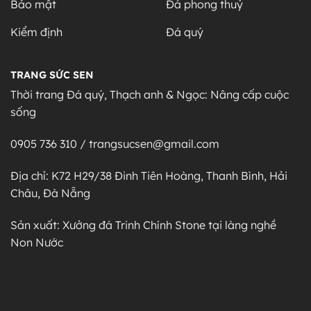
Bảo mật
Đá phong thuỷ
Kiểm định
Đá quý
TRANG SỨC SEN
Thời trang Đá quý, Thạch anh & Ngọc: Nâng cấp cuộc
sống
0905 736 310 / trangsucsen@gmail.com
Địa chỉ: K72 H29/38 Đinh Tiên Hoàng, Thanh Bình, Hải
Châu, Đà Nẵng
Sản xuất: Xưởng đá Trinh Chính Stone tại làng nghề
Non Nước