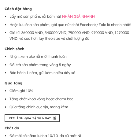
Cách đặt hàng
Lấy mã sản phẩm, rồi bấm nút
NHẬN GIÁ NHANH
Hoặc lưu ảnh sản phẩm, gởi qua nút chát Facebook/Zalo là nhanh nhất!
Giá từ: 360000 VND, 540000 VND, 790000 VND, 970000 VND, 1270000
VND, và cao hơn tùy theo size và chất lượng đá
Chính sách
Nhận, xem oke rồi mới thanh toán
Đổi trả sản phẩm trong vòng 5 ngày
Bảo hành 1 năm, gửi kèm nhiều dây xỏ
Quà tặng
Giảm giá 10%
Tặng chốt khoá vòng hoặc charm bạc
Qùa tặng chính cực xịn, mang kèm
XEM ẢNH QUÀ TẶNG NGAY
Chất đá
Đá mới có năng lượng 10/10, đá cũ mất NL