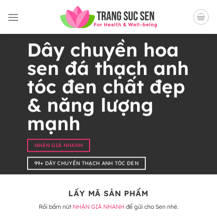
Bỏ
qua
nội
dung
Dây chuyền hoa
sen đá thạch anh
tóc đen chất đẹp
& năng lượng
mạnh
NHẬN GIÁ NHANH
99+ DÂY CHUYỀN THẠCH ANH TÓC ĐEN
LẤY MÃ SẢN PHẨM
Rồi bấm nút
NHẬN GIÁ NHANH
để gửi cho Sen nhé.