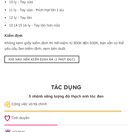
10 ly - Tay vừa
11 ly - Tay vừa - thích hạt lớn 1 xíu
12 ly - Tay lớn
13 14 15 16 ly - Tay lớn hơn nữa
Kiểm định
Không kèm giấy kiểm định thì tiết kiệm từ 300K đến 500K, bạn vẫn có thể
yêu cầu Sen kiểm định, xem bên dưới.
KHI NÀO NÊN KIỂM ĐỊNH ĐÁ (1 PHÚT ĐỌC)
TÁC DỤNG
5 nhánh năng lượng đá thạch anh tóc đen
Công việc và tài chính
Tình duyên
Hộ thân