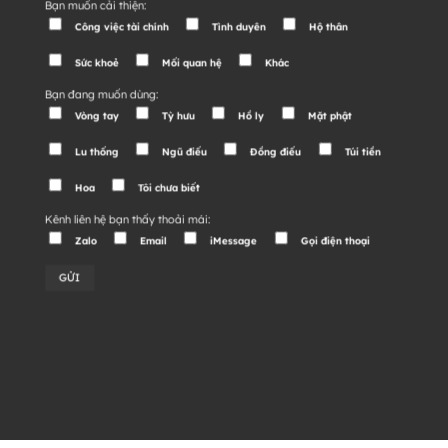
Bạn muốn cải thiện:
Công việc tài chính
Tình duyên
Hộ thân
Sức khoẻ
Mối quan hệ
Khác
Bạn đang muốn dùng:
Vòng tay
Tỳ hưu
Hồ ly
Mặt phật
Lu thống
Ngũ điếu
Đồng điếu
Túi tiền
Hoa
Tôi chưa biết
Kênh liên hệ bạn thấy thoải mái:
Zalo
Email
iMessage
Gọi điện thoại
Alternative: