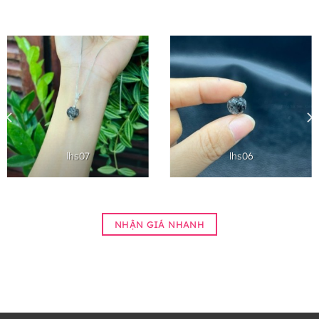
lhs07
lhs06
NHẬN GIÁ NHANH