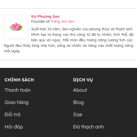
Kỳ Phương Sen
Founder
at
Trang Sức Sen
Suốt hơn 10 năm, Sen nghiên cứu phong thủy và thạch anh.
Mình tạo ra trang sức thủ công từ đá tự nhiên, tinh thể, đá
bán quý và ngọc. Mỗi món đều mang năng lượng tích cực.
Người đeo thấy lòng nhẹ hơn, sống an nhiên và nâng cao chất lượng sống
mỗi ngày.
CHÍNH SÁCH
DỊCH VỤ
Thanh toán
About
Giao hàng
Blog
Đổi trả
Size
Hỏi đáp
Đá thạch anh