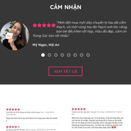
CẢM NHẬN
“Mình đặt mua một dây chuyền tỳ hưu đá cẩm
thạch, và một vòng tay đá thạch anh tóc vàng,
bạn bè đều khen rất hợp, màu đá đẹp, cám ơn
Trang Sức Sen rất nhiều“
Mỹ Ngọc, Hội An
XEM TẤT CẢ