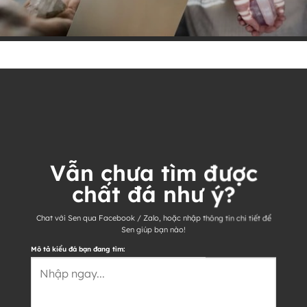
Vẫn chưa tìm được
chất đá như ý?
Chat với Sen qua Facebook / Zalo, hoặc nhập thông tin chi tiết để
Sen giúp bạn nào!
Mô tả kiểu đá bạn đang tìm: