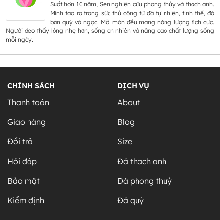
Suốt hơn 10 năm, Sen nghiên cứu phong thủy và thạch anh.
Mình tạo ra trang sức thủ công từ đá tự nhiên, tinh thể, đá
bán quý và ngọc. Mỗi món đều mang năng lượng tích cực.
Người đeo thấy lòng nhẹ hơn, sống an nhiên và nâng cao chất lượng sống
mỗi ngày.
CHÍNH SÁCH
DỊCH VỤ
Thanh toán
About
Giao hàng
Blog
Đổi trả
Size
Hỏi đáp
Đá thạch anh
Bảo mật
Đá phong thuỷ
Kiểm định
Đá quý