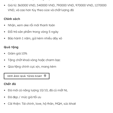
Giá từ: 360000 VND, 540000 VND, 790000 VND, 970000 VND, 1270000
VND, và cao hơn tùy theo size và chất lượng đá
Chính sách
Nhận, xem oke rồi mới thanh toán
Đổi trả sản phẩm trong vòng 5 ngày
Bảo hành 1 năm, gửi kèm nhiều dây xỏ
Quà tặng
Giảm giá 10%
Tặng chốt khoá vòng hoặc charm bạc
Qùa tặng chính cực xịn, mang kèm
XEM ẢNH QUÀ TẶNG NGAY
Chất đá
Đá mới có năng lượng 10/10, đá cũ mất NL
Đá đẹp / mức giá tối ưu
Cải thiện: Tài chính, love, hộ thân, MQH, sức khoẻ