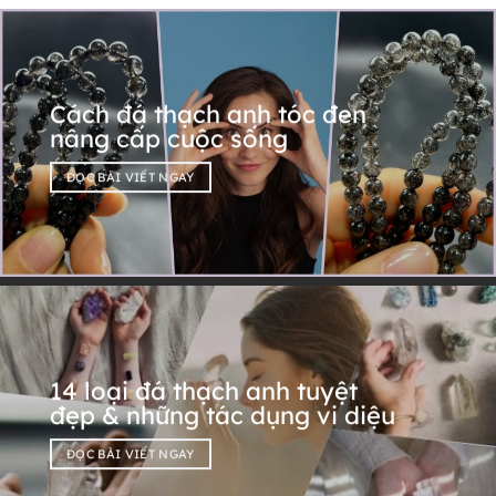
Cách đá thạch anh tóc đen
nâng cấp cuộc sống
ĐỌC BÀI VIẾT NGAY
14 loại đá thạch anh tuyệt
đẹp & những tác dụng vi diệu
ĐỌC BÀI VIẾT NGAY