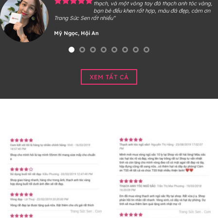
thạch, và một vòng tay đá thạch anh tóc vàng,
bạn bè đều khen rất hợp, màu đá đẹp, cám ơn
Trang Sức Sen rất nhiều“
Mỹ Ngọc, Hội An
XEM TẤT CẢ