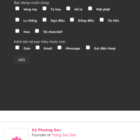
Bạn đang muốn dùng:
Vòng tay
Tỳ hưu
Hồ ly
Mặt phật
Lu thống
Ngũ điếu
Đồng điếu
Túi tiền
Hoa
Tôi chưa biết
Kênh liên hệ bạn thấy thoải mái:
Zalo
Email
iMessage
Gọi điện thoại
Alternative:
Kỳ Phương Sen
Founder
at
Trang Sức Sen