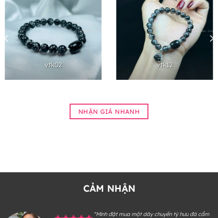
vtk02
vtk12
NHẬN GIÁ NHANH
CẢM NHẬN
“Mình đặt mua một dây chuyền tỳ hưu đá cẩm