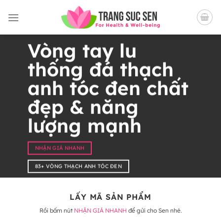
Bỏ
qua
nội
dung
Vòng tay lu
thống đá thạch
anh tóc đen chất
đẹp & năng
lượng mạnh
NHẬN GIÁ NHANH
83+ VÒNG THẠCH ANH TÓC ĐEN
LẤY MÃ SẢN PHẨM
Rồi bấm nút
NHẬN GIÁ NHANH
để gửi cho Sen nhé.