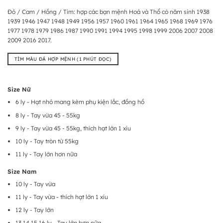
Đỏ / Cam / Hồng / Tím: hợp các bạn mệnh Hoả và Thổ có năm sinh 1938
1939 1946 1947 1948 1949 1956 1957 1960 1961 1964 1965 1968 1969 1976
1977 1978 1979 1986 1987 1990 1991 1994 1995 1998 1999 2006 2007 2008
2009 2016 2017.
TÌM MÀU ĐÁ HỢP MỆNH (1 PHÚT ĐỌC)
Size Nữ
6 ly - Hạt nhỏ mang kèm phụ kiện lắc, đồng hồ
8 ly - Tay vừa 45 - 55kg
9 ly - Tay vừa 45 - 55kg, thích hạt lớn 1 xíu
10 ly - Tay tròn từ 55kg
11 ly - Tay lớn hơn nữa
Size Nam
10 ly - Tay vừa
11 ly - Tay vừa - thích hạt lớn 1 xíu
12 ly - Tay lớn
13 14 15 16 ly - Tay lớn hơn nữa