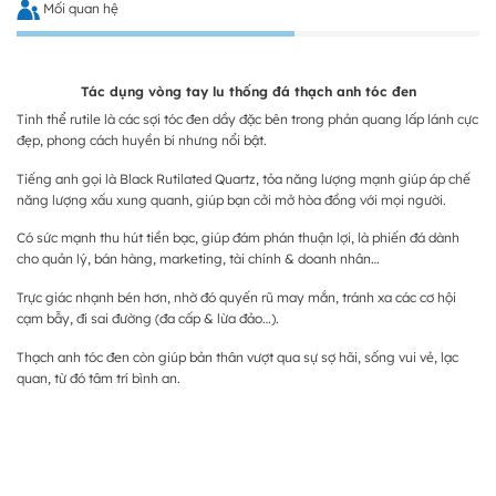
Mối quan hệ
Tác dụng vòng tay lu thống đá thạch anh tóc đen
Tinh thể rutile là các sợi tóc đen dầy đặc bên trong phản quang lấp lánh cực
đẹp, phong cách huyền bí nhưng nổi bật.
Tiếng anh gọi là Black Rutilated Quartz, tỏa năng lượng mạnh giúp áp chế
năng lượng xấu xung quanh, giúp bạn cởi mở hòa đồng với mọi người.
Có sức mạnh thu hút tiền bạc, giúp đám phán thuận lợi, là phiến đá dành
cho quản lý, bán hàng, marketing, tài chính & doanh nhân…
Trực giác nhạnh bén hơn, nhờ đó quyến rũ may mắn, tránh xa các cơ hội
cạm bẫy, đi sai đường (đa cấp & lừa đảo…).
Thạch anh tóc đen còn giúp bản thân vượt qua sự sợ hãi, sống vui vẻ, lạc
quan, từ đó tâm trí bình an.