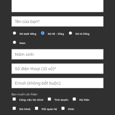
Nữ dưới 45kg
Nữ 45 - 55kg
Nữ từ 55kg
Nam
Bạn muốn cải thiện:
Công việc tài chính
Tình duyên
Hộ thân
Sức khoẻ
Mối quan hệ
Khác