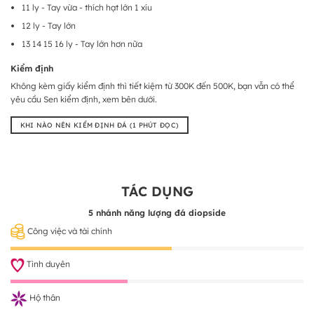
11 ly - Tay vừa - thích hạt lớn 1 xíu
12 ly - Tay lớn
13 14 15 16 ly - Tay lớn hơn nữa
Kiểm định
Không kèm giấy kiểm định thì tiết kiệm từ 300K đến 500K, bạn vẫn có thể
yêu cầu Sen kiểm định, xem bên dưới.
KHI NÀO NÊN KIỂM ĐỊNH ĐÁ (1 PHÚT ĐỌC)
TÁC DỤNG
5 nhánh năng lượng đá diopside
Công việc và tài chính
Tình duyên
Hộ thân