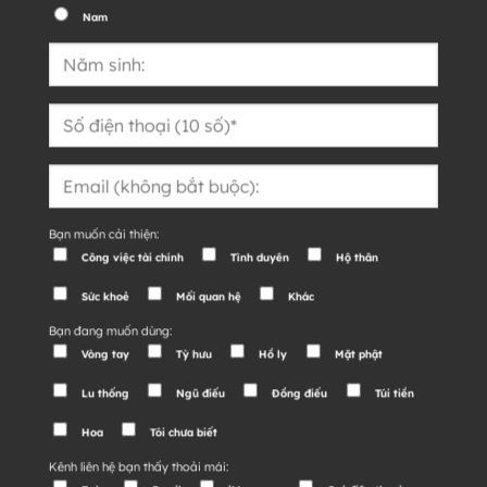
Nam
Bạn muốn cải thiện:
Công việc tài chính
Tình duyên
Hộ thân
Sức khoẻ
Mối quan hệ
Khác
Bạn đang muốn dùng:
Vòng tay
Tỳ hưu
Hồ ly
Mặt phật
Lu thống
Ngũ điếu
Đồng điếu
Túi tiền
Hoa
Tôi chưa biết
Kênh liên hệ bạn thấy thoải mái: