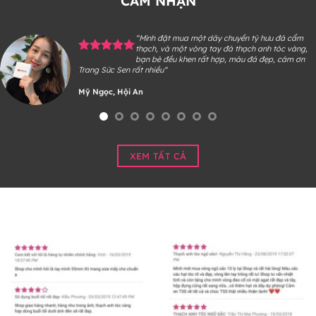
CẢM NHẬN
“Mình đặt mua một dây chuyền tỳ hưu đá cẩm
thạch, và một vòng tay đá thạch anh tóc vàng,
bạn bè đều khen rất hợp, màu đá đẹp, cám ơn
Trang Sức Sen rất nhiều“
Mỹ Ngọc, Hội An
XEM TẤT CẢ