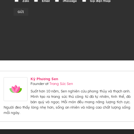
Zalo
Email
iMessage
Gọi điện thoại
Alternative:
Kỳ Phương Sen
Founder
at
Trang Sức Sen
Suốt hơn 10 năm, Sen nghiên cứu phong thủy và thạch anh.
Mình tạo ra trang sức thủ công từ đá tự nhiên, tinh thể, đá
bán quý và ngọc. Mỗi món đều mang năng lượng tích cực.
Người đeo thấy lòng nhẹ hơn, sống an nhiên và nâng cao chất lượng sống
mỗi ngày.