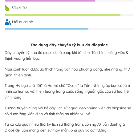
Sức khỏe
Mối quan hệ
Tác dụng dây chuyền tỳ hưu đá diopside
Dây chuyền tỳ hưu đá diopside là pháp khí tốt cho: Tài chính, công việc &
thịnh vượng tiền bạc.
Màu xanh luôn được ưa thích trong văn hóa phương đông, nhẹ nhàng, thư
giản, thiền đình.
Trong Hy Lạp chữ “Di” là Hai và chữ “Opsis” là Tầm Nhìn, giúp bạn có tầm
nhìn xa hơn sự vật hiện tượng trong cuộc sống, nguồn gốc của sự tươi trẻ
vĩnh hằng.
Tương truyền cùng với bề dày lịch sử người đeo những viên đá diopside sẽ
có được lòng kiên định và tinh thần an nhiên vui vẻ.
Từ xa xưa qua nhiều thời kỳ lịch sử thăng trầm, con người vẫn đánh giá
Diopside luôn mang đến sự may mắn, phú qúy và cát tường.