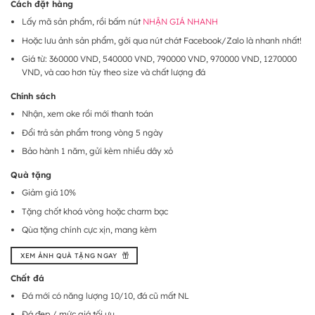
Cách đặt hàng
Lấy mã sản phẩm, rồi bấm nút
NHẬN GIÁ NHANH
Hoặc lưu ảnh sản phẩm, gởi qua nút chát Facebook/Zalo là nhanh nhất!
Giá từ: 360000 VND, 540000 VND, 790000 VND, 970000 VND, 1270000
VND, và cao hơn tùy theo size và chất lượng đá
Chính sách
Nhận, xem oke rồi mới thanh toán
Đổi trả sản phẩm trong vòng 5 ngày
Bảo hành 1 năm, gửi kèm nhiều dây xỏ
Quà tặng
Giảm giá 10%
Tặng chốt khoá vòng hoặc charm bạc
Qùa tặng chính cực xịn, mang kèm
XEM ẢNH QUÀ TẶNG NGAY
Chất đá
Đá mới có năng lượng 10/10, đá cũ mất NL
Đá đẹp / mức giá tối ưu