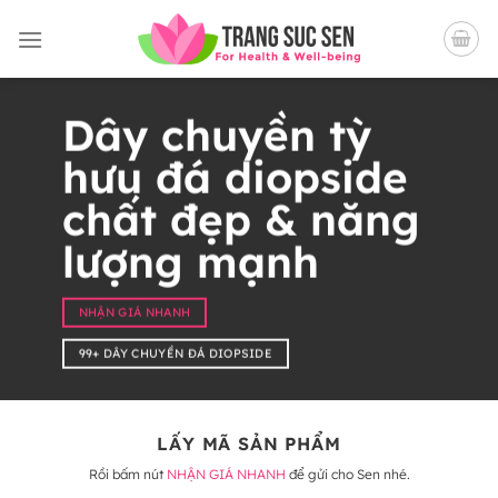
Bỏ
qua
nội
dung
Dây chuyền tỳ
hưu đá diopside
chất đẹp & năng
lượng mạnh
NHẬN GIÁ NHANH
99+ DÂY CHUYỀN ĐÁ DIOPSIDE
LẤY MÃ SẢN PHẨM
Rồi bấm nút
NHẬN GIÁ NHANH
để gửi cho Sen nhé.