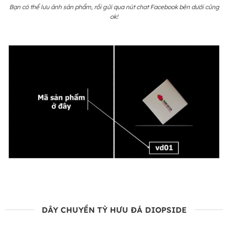
Bạn có thể lưu ảnh sản phẩm, rồi gửi qua nút chat Facebook bên dưới cũng
ok!
DÂY CHUYỀN TỲ HƯU ĐÁ DIOPSIDE