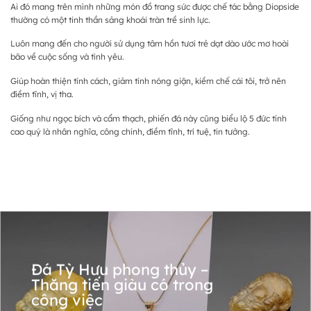
Ai đó mang trên mình những món đồ trang sức được chế tác bằng Diopside
thường có một tinh thần sảng khoái tràn trề sinh lực.
Luôn mang đến cho người sử dụng tâm hồn tươi trẻ dạt dào ước mơ hoài
bão về cuộc sống và tình yêu.
Giúp hoàn thiện tính cách, giảm tính nóng giận, kiềm chế cái tôi, trở nên
điềm tĩnh, vị tha.
Giống như ngọc bích và cẩm thạch, phiến đá này cũng biểu lộ 5 đức tính
cao quý là nhân nghĩa, công chính, điềm tĩnh, trí tuệ, tin tưởng.
Đá Tỳ Hưu phong thủy –
Thăng tiến giàu có trong
công việc