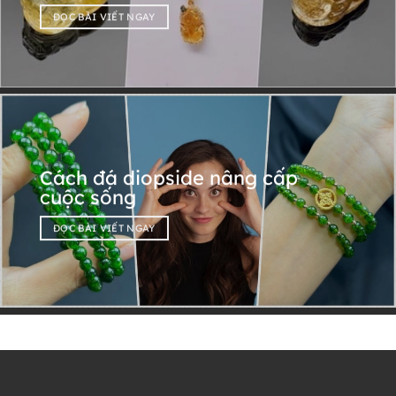
ĐỌC BÀI VIẾT NGAY
Cách đá diopside nâng cấp
cuộc sống
ĐỌC BÀI VIẾT NGAY