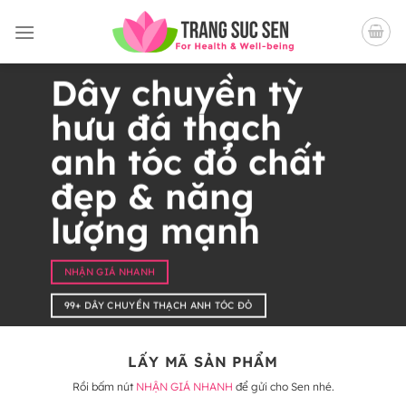
Bỏ
qua
nội
dung
Dây chuyền tỳ
hưu đá thạch
anh tóc đỏ chất
đẹp & năng
lượng mạnh
NHẬN GIÁ NHANH
99+ DÂY CHUYỀN THẠCH ANH TÓC ĐỎ
LẤY MÃ SẢN PHẨM
Rồi bấm nút
NHẬN GIÁ NHANH
để gửi cho Sen nhé.