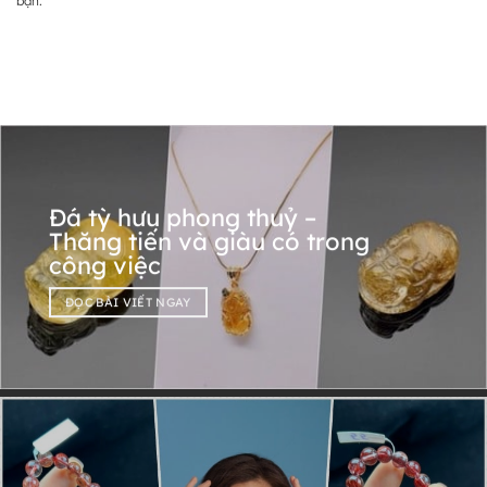
bạn.
Đá tỳ hưu phong thuỷ –
Thăng tiến và giàu có trong
công việc
ĐỌC BÀI VIẾT NGAY