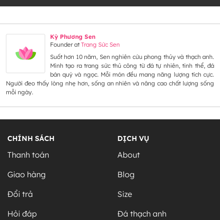
Kỳ Phương Sen
Founder
at
Trang Sức Sen
Suốt hơn 10 năm, Sen nghiên cứu phong thủy và thạch anh.
Mình tạo ra trang sức thủ công từ đá tự nhiên, tinh thể, đá
bán quý và ngọc. Mỗi món đều mang năng lượng tích cực.
Người đeo thấy lòng nhẹ hơn, sống an nhiên và nâng cao chất lượng sống
mỗi ngày.
CHÍNH SÁCH
DỊCH VỤ
Thanh toán
About
Giao hàng
Blog
Đổi trả
Size
Hỏi đáp
Đá thạch anh