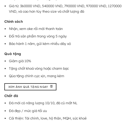
Giá từ: 360000 VND, 540000 VND, 790000 VND, 970000 VND, 1270000
VND, và cao hơn tùy theo size và chất lượng đá
Chính sách
Nhận, xem oke rồi mới thanh toán
Đổi trả sản phẩm trong vòng 5 ngày
Bảo hành 1 năm, gửi kèm nhiều dây xỏ
Quà tặng
Giảm giá 10%
Tặng chốt khoá vòng hoặc charm bạc
Qùa tặng chính cực xịn, mang kèm
XEM ẢNH QUÀ TẶNG NGAY
Chất đá
Đá mới có năng lượng 10/10, đá cũ mất NL
Đá đẹp / mức giá tối ưu
Cải thiện: Tài chính, love, hộ thân, MQH, sức khoẻ