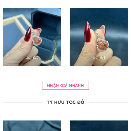
dcth03
dcth01
NHẬN GIÁ NHANH
TỲ HƯU TÓC ĐỎ