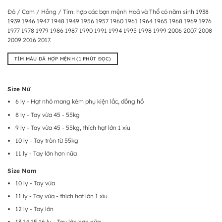
Đỏ / Cam / Hồng / Tím: hợp các bạn mệnh Hoả và Thổ có năm sinh 1938
1939 1946 1947 1948 1949 1956 1957 1960 1961 1964 1965 1968 1969 1976
1977 1978 1979 1986 1987 1990 1991 1994 1995 1998 1999 2006 2007 2008
2009 2016 2017.
TÌM MÀU ĐÁ HỢP MỆNH (1 PHÚT ĐỌC)
Size Nữ
6 ly - Hạt nhỏ mang kèm phụ kiện lắc, đồng hồ
8 ly - Tay vừa 45 - 55kg
9 ly - Tay vừa 45 - 55kg, thích hạt lớn 1 xíu
10 ly - Tay tròn từ 55kg
11 ly - Tay lớn hơn nữa
Size Nam
10 ly - Tay vừa
11 ly - Tay vừa - thích hạt lớn 1 xíu
12 ly - Tay lớn
13 14 15 16 ly - Tay lớn hơn nữa