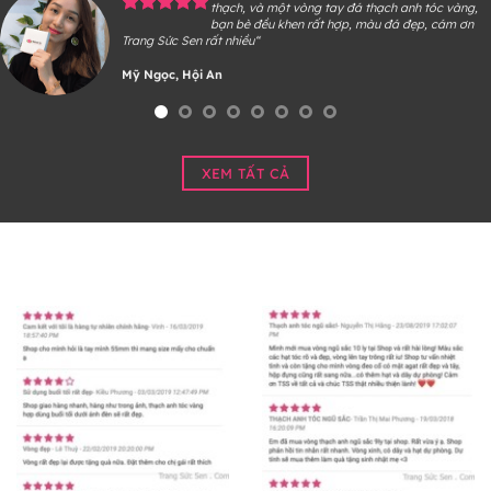
thạch, và một vòng tay đá thạch anh tóc vàng,
bạn bè đều khen rất hợp, màu đá đẹp, cám ơn
Trang Sức Sen rất nhiều“
Mỹ Ngọc, Hội An
XEM TẤT CẢ