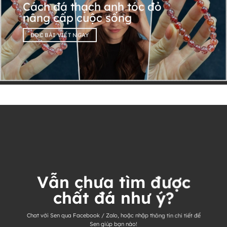
Cách đá thạch anh tóc đỏ
nâng cấp cuộc sống
ĐỌC BÀI VIẾT NGAY
Vẫn chưa tìm được
chất đá như ý?
Chat với Sen qua Facebook / Zalo, hoặc nhập thông tin chi tiết để
Sen giúp bạn nào!