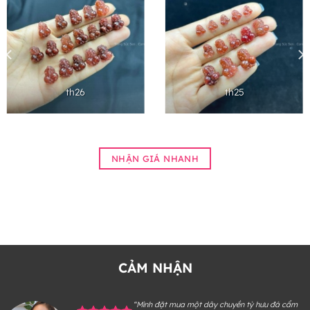
th26
th25
NHẬN GIÁ NHANH
CẢM NHẬN
“Mình đặt mua một dây chuyền tỳ hưu đá cẩm