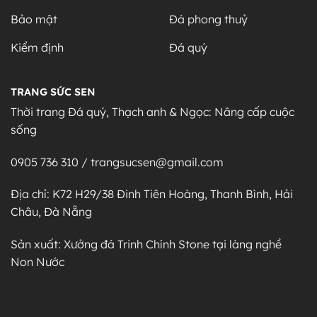
Bảo mật
Đá phong thuỷ
Kiểm định
Đá quý
TRANG SỨC SEN
Thời trang Đá quý, Thạch anh & Ngọc: Nâng cấp cuộc
sống
0905 736 310 / trangsucsen@gmail.com
Địa chỉ: K72 H29/38 Đinh Tiên Hoàng, Thanh Bình, Hải
Châu, Đà Nẵng
Sản xuất: Xưởng đá Trinh Chính Stone tại làng nghề
Non Nước