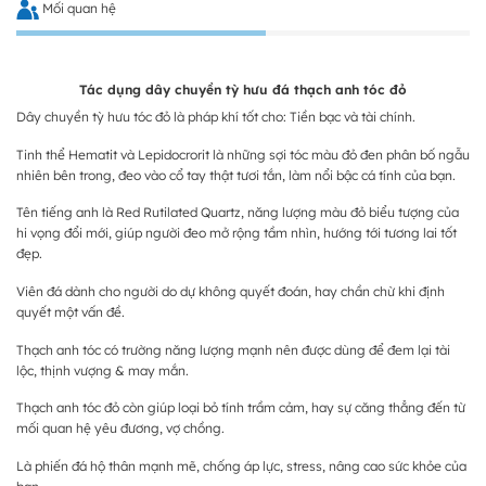
Mối quan hệ
Tác dụng dây chuyền tỳ hưu đá thạch anh tóc đỏ
Dây chuyền tỳ hưu tóc đỏ là pháp khí tốt cho: Tiền bạc và tài chính.
Tinh thể Hematit và Lepidocrorit là những sợi tóc màu đỏ đen phân bố ngẫu
nhiên bên trong, đeo vào cổ tay thật tươi tắn, làm nổi bậc cá tính của bạn.
Tên tiếng anh là Red Rutilated Quartz, năng lượng màu đỏ biểu tượng của
hi vọng đổi mới, giúp người đeo mở rộng tầm nhìn, hướng tới tương lai tốt
đẹp.
Viên đá dành cho người do dự không quyết đoán, hay chần chừ khi định
quyết một vấn đề.
Thạch anh tóc có trường năng lượng mạnh nên được dùng để đem lại tài
lộc, thịnh vượng & may mắn.
Thạch anh tóc đỏ còn giúp loại bỏ tính trầm cảm, hay sự căng thẳng đến từ
mối quan hệ yêu đương, vợ chồng.
Là phiến đá hộ thân mạnh mẽ, chống áp lực, stress, nâng cao sức khỏe của