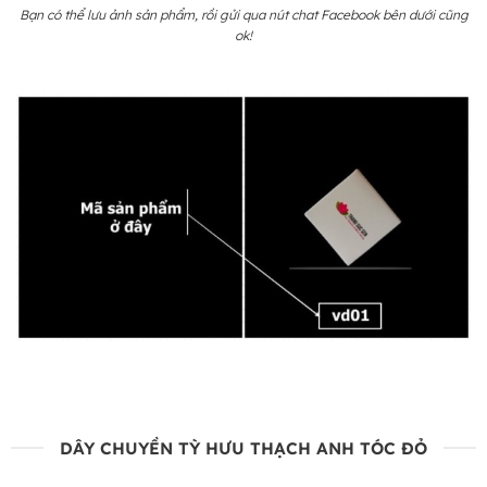
Bạn có thể lưu ảnh sản phẩm, rồi gửi qua nút chat Facebook bên dưới cũng
ok!
DÂY CHUYỀN TỲ HƯU THẠCH ANH TÓC ĐỎ