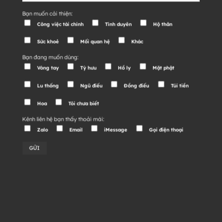
Bạn muốn cải thiện:
Công việc tài chính
Tình duyên
Hộ thân
Sức khoẻ
Mối quan hệ
Khác
Bạn đang muốn dùng:
Vòng tay
Tỳ hưu
Hồ ly
Mặt phật
Lu thống
Ngũ điếu
Đồng điếu
Túi tiền
Hoa
Tôi chưa biết
Kênh liên hệ bạn thấy thoải mái:
Zalo
Email
iMessage
Gọi điện thoại
Alternative: