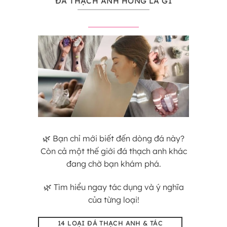
ĐÁ THẠCH ANH HỒNG LÀ GÌ
🌿 Bạn chỉ mới biết đến dòng đá này?
Còn cả một thế giới đá thạch anh khác
đang chờ bạn khám phá.
🌿 Tìm hiểu ngay tác dụng và ý nghĩa
của từng loại!
14 LOẠI ĐÁ THẠCH ANH & TÁC