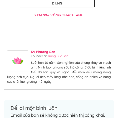
DỤNG
XEM 99+ VÒNG THẠCH ANH
Kỳ Phương Sen
Founder
at
Trang Sức Sen
Suốt hơn 10 năm, Sen nghiên cứu phong thủy và thạch
anh. Mình tạo ra trang sức thủ công từ đá tự nhiên, tinh
thể, đá bán quý và ngọc. Mỗi món đều mang năng
lượng tích cực. Người đeo thấy lòng nhẹ hơn, sống an nhiên và nâng
cao chất lượng sống mỗi ngày.
Để lại một bình luận
Email của bạn sẽ không được hiển thị công khai.