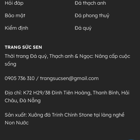
Hỏi đáp
Đá thạch anh
Bảo mật
Đá phong thuỷ
Kiểm định
Đá quý
TRANG SỨC SEN
Thời trang Đá quý, Thạch anh & Ngọc: Nâng cấp cuộc
sống
0905 736 310 / trangsucsen@gmail.com
Địa chỉ: K72 H29/38 Đinh Tiên Hoàng, Thanh Bình, Hải
Châu, Đà Nẵng
Sản xuất: Xưởng đá Trinh Chính Stone tại làng nghề
Non Nước