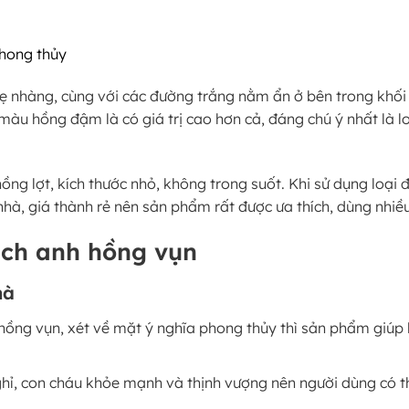
phong thủy
 nhàng, cùng với các đường trắng nằm ẩn ở bên trong khối 
màu hồng đậm là có giá trị cao hơn cả, đáng chú ý nhất là l
g lợt, kích thước nhỏ, không trong suốt. Khi sử dụng loại đ
 nhà, giá thành rẻ nên sản phẩm rất được ưa thích, dùng nhiề
ạch anh hồng vụn
hà
hồng vụn, xét về mặt ý nghĩa phong thủy thì sản phẩm giúp lo
hỉ, con cháu khỏe mạnh và thịnh vượng nên người dùng có t