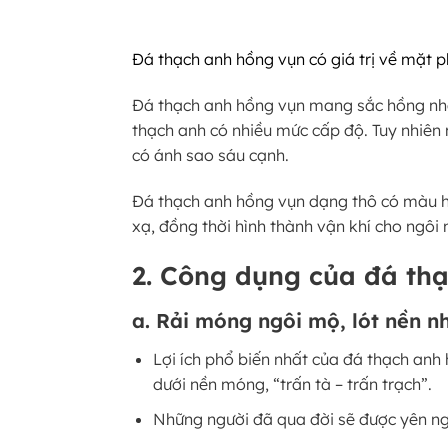
Đá thạch anh hồng vụn có giá trị về mặt 
Đá thạch anh hồng vụn mang sắc hồng nhẹ
thạch anh có nhiều mức cấp độ. Tuy nhiên 
có ánh sao sáu cạnh.
Đá thạch anh hồng vụn dạng thô có màu hồn
xạ, đồng thời hình thành vận khí cho ngôi
2. Công dụng của đá th
a. Rải móng ngôi mộ, lót nền n
Lợi ích phổ biến nhất của đá thạch anh 
dưới nền móng, “trấn tà – trấn trạch”.
Những người đã qua đời sẽ được yên ng