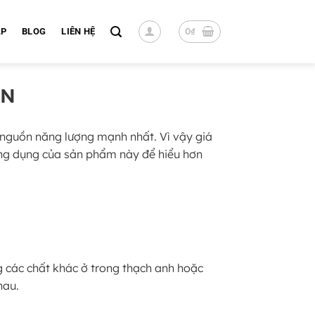
0
₫
ÁP
BLOG
LIÊN HỆ
ỤN
i nguồn năng lượng mạnh nhất. Vì vậy giá
công dụng của sản phẩm này để hiểu hơn
g các chất khác ở trong thạch anh hoặc
hau.