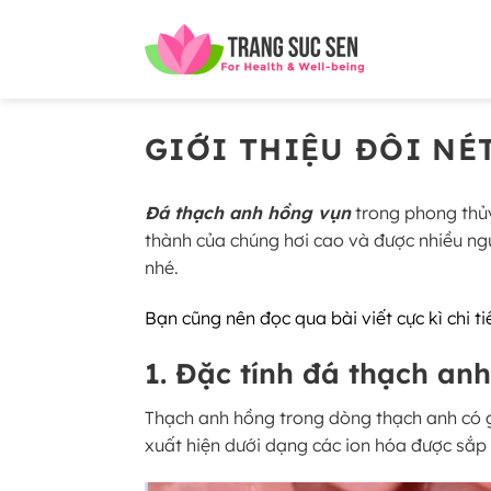
Bỏ
qua
nội
dung
GIỚI THIỆU ĐÔI NÉ
Đá thạch anh hồng vụn
trong phong thủy
thành của chúng hơi cao và được nhiều ngư
nhé.
Bạn cũng nên đọc qua bài viết cực kì chi ti
1. Đặc tính đá thạch an
Thạch anh hồng trong dòng thạch anh có gi
xuất hiện dưới dạng các ion hóa được sắ