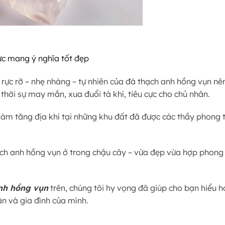
ức mang ý nghĩa tốt đẹp
c rực rỡ – nhẹ nhàng – tự nhiên của đá thạch anh hồng vụn n
hời sự may mắn, xua đuổi tà khí, tiêu cực cho chủ nhân.
m tăng địa khí tại những khu đất đã được các thầy phong th
ạch anh hồng vụn ở trong chậu cây – vừa đẹp vừa hợp phong 
nh hồng vụn
trên, chúng tôi hy vọng đã giúp cho bạn hiểu 
n và gia đình của mình.