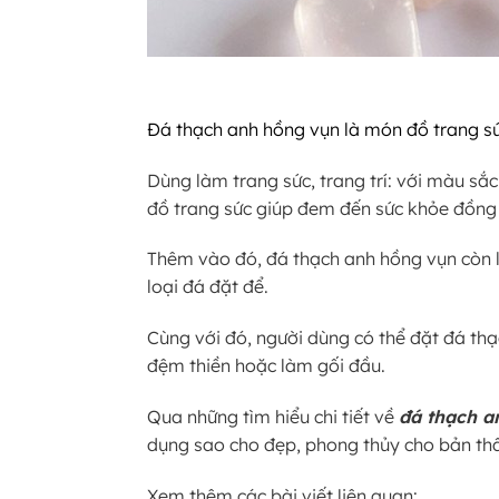
Đá thạch anh hồng vụn là món đồ trang s
Dùng làm trang sức, trang trí: với màu sắ
đồ trang sức giúp đem đến sức khỏe đồng t
Thêm vào đó, đá thạch anh hồng vụn còn là
loại đá đặt để.
Cùng với đó, người dùng có thể đặt đá th
đệm thiền hoặc làm gối đầu.
Qua những tìm hiểu chi tiết về
đá thạch a
dụng sao cho đẹp, phong thủy cho bản thâ
Xem thêm các bài viết liên quan: