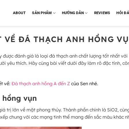
ABOUT
SẢN PHẨM
HƯỚNG DẪN
REVIEWS
HỎI Đ
T VỀ ĐÁ THẠCH ANH HỒNG V
 được đánh giá là loại đá thạch anh chất lượng tốt nhất vớ
ời yêu thích. Hãy cùng bài viết dưới đây làm rõ đặc tính, 
ết về:
Đá thạch anh hồng A đến Z
của Sen nhé.
h hồng vụn
á trị lớn về mặt phong thủy. Thành phần chính là SiO2, cùn
p xếp chung với các mạng tinh thể mang đến sắc màu khác n