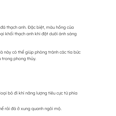
đá thạch anh. Đặc biệt, màu hồng của
oại khối thạch anh khi đặt dưới ánh sáng
á này có thể giúp phòng tránh các tia bức
u trong phong thủy.
ại bỏ đi khí năng lượng tiêu cực từ phía
hể rải đá ở xung quanh ngôi mộ.